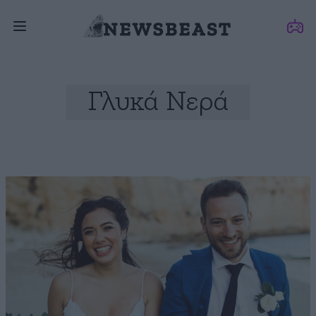
Γλυκά Νερά