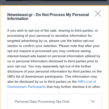
05·01·2022 10:59
Στάθης Παναγιωτόπουλος: Η γνωριμία με την Καρολάιν
Newsbeast.gr -
Do Not Process My Personal
και τον Μπάμπη Αναγνωστόπουλο
Information
If you wish to opt-out of the sale, sharing to third parties, or
processing of your personal or sensitive information for
targeted advertising by us, please use the below opt-out
section to confirm your selection. Please note that after your
opt-out request is processed you may continue seeing
interest-based ads based on personal information utilized by
us or personal information disclosed to third parties prior to
your opt-out. You may separately opt-out of the further
disclosure of your personal information by third parties on the
IAB’s list of downstream participants. This information may
also be disclosed by us to third parties on the
IAB’s List of
Downstream Participants
that may further disclose it to other
third parties.
03·01·2022 12:23
Please note that this website/app uses one or more Google
Personal Data Processing Opt Outs
Γλυκά Νερά: «Η μαμά της Καρολάιν κλείστηκε στο σπίτι
services and may gather and store information including but
στις γιορτές» – Πώς πέρασε η μικρή Λυδία