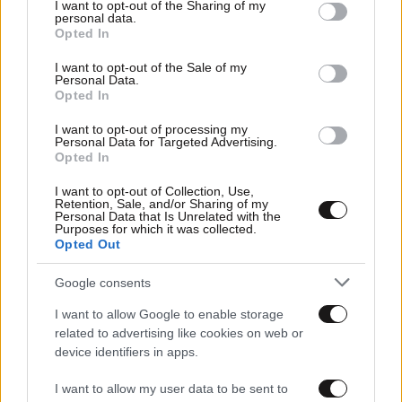
not limited to your visit or usage behaviour. You may click to
I want to opt-out of the Sharing of my
personal data.
grant or deny consent to Google and its third-party tags to
Opted In
use your data for below specified purposes in below Google
consent section.
I want to opt-out of the Sale of my
Personal Data.
Opted In
I want to opt-out of processing my
Personal Data for Targeted Advertising.
Opted In
I want to opt-out of Collection, Use,
Retention, Sale, and/or Sharing of my
Personal Data that Is Unrelated with the
Purposes for which it was collected.
Opted Out
Google consents
16·12·2021 10:16
I want to allow Google to enable storage
Γλυκά Νερά: Πώς αντέδρασε ο Μπάμπης
related to advertising like cookies on web or
Αναγνωστόπουλος στο βούλευμα για τα κακουργήματα
device identifiers in apps.
και τα πλημμελήματα
I want to allow my user data to be sent to