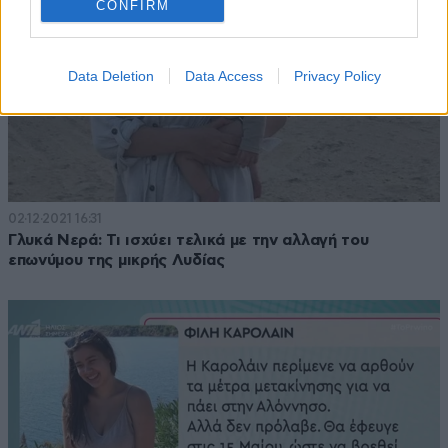
CONFIRM
Data Deletion
Data Access
Privacy Policy
02·12·2021 16:31
Γλυκά Νερά: Τι ισχύει τελικά με την αλλαγή του
επωνύμου της μικρής Λυδίας