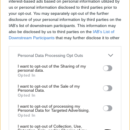
interest-based ads based on personal information utilized by
us or personal information disclosed to third parties prior to
your opt-out. You may separately opt-out of the further
disclosure of your personal information by third parties on the
IAB’s list of downstream participants. This information may
also be disclosed by us to third parties on the
IAB’s List of
Downstream Participants
that may further disclose it to other
third parties.
Please note that this website/app uses one or more Google
Personal Data Processing Opt Outs
11·11·2021 04:09
services and may gather and store information including but
Θεσσαλονίκη: Με βιολετί χρώμα φωταγωγήθηκαν οι
not limited to your visit or usage behaviour. You may click to
I want to opt-out of the Sharing of my
Ομπρέλες του Ζογγολόπουλου στην παραλία
personal data.
grant or deny consent to Google and its third-party tags to
Opted In
use your data for below specified purposes in below Google
consent section.
I want to opt-out of the Sale of my
Personal Data.
Opted In
I want to opt-out of processing my
Personal Data for Targeted Advertising.
Opted In
I want to opt-out of Collection, Use,