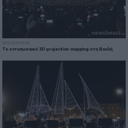
13·12·2019 18:08
Tο εντυπωσιακό 3D projection mapping στη Βουλή