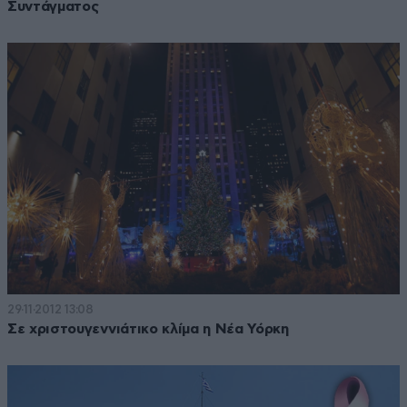
Συντάγματος
29·11·2012 13:08
Σε χριστουγεννιάτικο κλίμα η Νέα Υόρκη