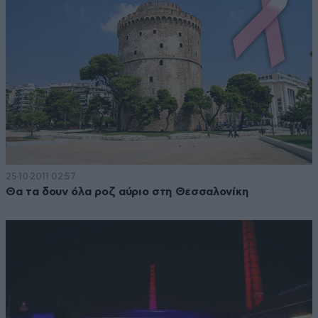
25·10·2011 02:57
Θα τα δουν όλα ροζ αύριο στη Θεσσαλονίκη