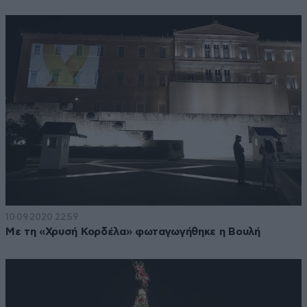
10·09·2020 22:59
Με τη «Χρυσή Κορδέλα» φωταγωγήθηκε η Βουλή