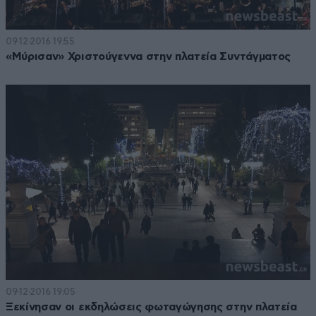
09·12·2016 19:55
«Μύρισαν» Χριστούγεννα στην πλατεία Συντάγματος
09·12·2016 19:05
Ξεκίνησαν οι εκδηλώσεις φωταγώγησης στην πλατεία