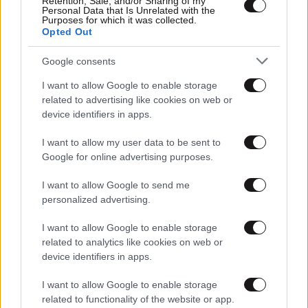
Retention, Sale, and/or Sharing of my
Personal Data that Is Unrelated with the
Purposes for which it was collected.
Opted Out
Google consents
I want to allow Google to enable storage
18·02·2021 23:00
related to advertising like cookies on web or
Εκδήλωση στη Βουλή για την επέτειο 40 χρόνων από
device identifiers in apps.
την ένταξη της Ελλάδος στην ΕΕ
I want to allow my user data to be sent to
Google for online advertising purposes.
I want to allow Google to send me
personalized advertising.
I want to allow Google to enable storage
related to analytics like cookies on web or
device identifiers in apps.
I want to allow Google to enable storage
related to functionality of the website or app.