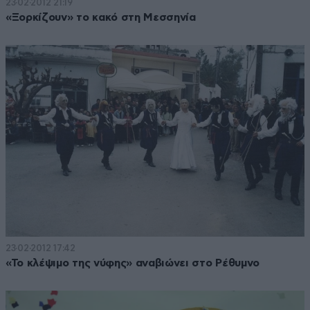
23·02·2012 21:19
«Ξορκίζουν» το κακό στη Μεσσηνία
23·02·2012 17:42
«Το κλέψιμο της νύφης» αναβιώνει στο Ρέθυμνο