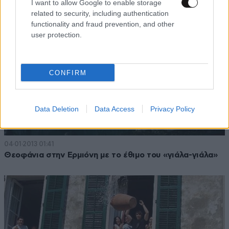
I want to allow Google to enable storage
related to security, including authentication
functionality and fraud prevention, and other
user protection.
CONFIRM
Data Deletion
Data Access
Privacy Policy
04·01·2013 01:41
Θεοφάνια στην Ερμιόνη με το έθιμο του «γιάλα-γιάλα»