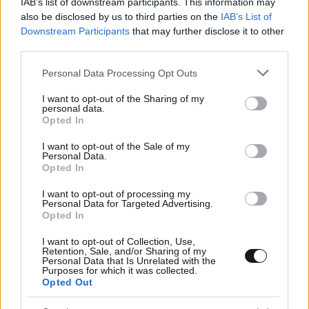
IAB’s list of downstream participants. This information may
also be disclosed by us to third parties on the
IAB’s List of
Downstream Participants
that may further disclose it to other
third parties.
01·04·2013 13:03
Το έθιμο της Πρωταπριλιάς
Please note that this website/app uses one or more Google
Personal Data Processing Opt Outs
services and may gather and store information including but
not limited to your visit or usage behaviour. You may click to
I want to opt-out of the Sharing of my
personal data.
grant or deny consent to Google and its third-party tags to
Opted In
use your data for below specified purposes in below Google
consent section.
I want to opt-out of the Sale of my
Personal Data.
Opted In
I want to opt-out of processing my
Personal Data for Targeted Advertising.
Opted In
I want to opt-out of Collection, Use,
Retention, Sale, and/or Sharing of my
Personal Data that Is Unrelated with the
Purposes for which it was collected.
Opted Out
04·03·2013 18:52