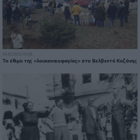
14·01·2012 01:36
Το έθιμο της «λουκανικοφαγίας» στο Βελβεντό Κοζάνης