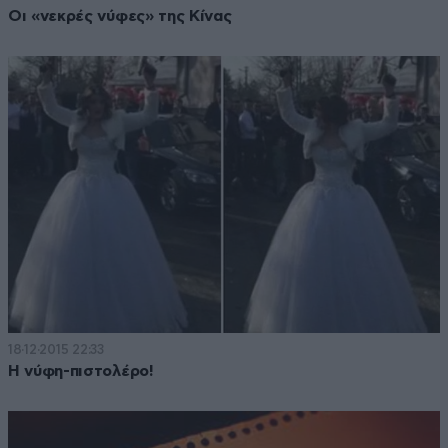
Οι «νεκρές νύφες» της Κίνας
18·12·2015 22:33
Η νύφη-πιστολέρο!