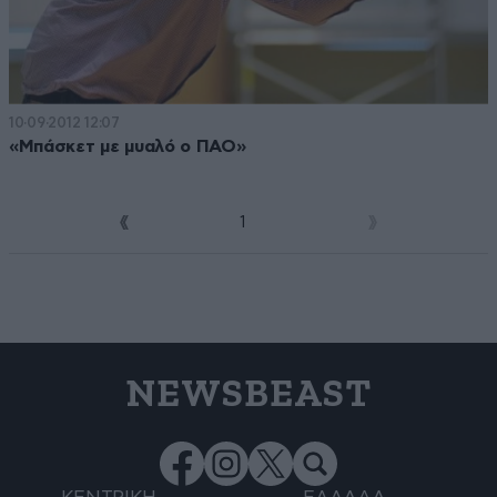
10·09·2012 12:07
«Μπάσκετ με μυαλό ο ΠΑΟ»
1
2
NEWSBEAST