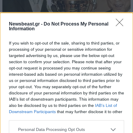
Newsbeast.gr -
Do Not Process My Personal
Information
15·09·2021 11:22
Παπανικολάου: Ο Γκάλης έβαλε τα κλάμματα όταν του
If you wish to opt-out of the sale, sharing to third parties, or
είπα για το Άσπεργκερ
processing of your personal or sensitive information for
targeted advertising by us, please use the below opt-out
section to confirm your selection. Please note that after your
opt-out request is processed you may continue seeing
interest-based ads based on personal information utilized by
us or personal information disclosed to third parties prior to
your opt-out. You may separately opt-out of the further
disclosure of your personal information by third parties on the
IAB’s list of downstream participants. This information may
also be disclosed by us to third parties on the
IAB’s List of
Downstream Participants
that may further disclose it to other
third parties.
Please note that this website/app uses one or more Google
Personal Data Processing Opt Outs