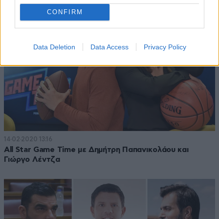
CONFIRM
Data Deletion
Data Access
Privacy Policy
14·02·2020 13:16
All Star Game Time με Δημήτρη Παπανικολάου και
Γιώργο Λέντζα