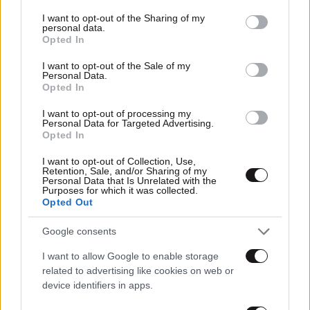
services and may gather and store information including but
not limited to your visit or usage behaviour. You may click to
I want to opt-out of the Sharing of my
13·09·2021 17:36
personal data.
grant or deny consent to Google and its third-party tags to
Δημήτρης Παπανικολάου: Αποκάλυψε ότι πάσχει από
Opted In
use your data for below specified purposes in below Google
σύνδρομο Άσπεργκερ
consent section.
I want to opt-out of the Sale of my
Personal Data.
Opted In
I want to opt-out of processing my
Personal Data for Targeted Advertising.
Opted In
I want to opt-out of Collection, Use,
Retention, Sale, and/or Sharing of my
Personal Data that Is Unrelated with the
Purposes for which it was collected.
Opted Out
Google consents
I want to allow Google to enable storage
related to advertising like cookies on web or
30·06·2020 19:41
device identifiers in apps.
Ο Δημήτρης Παπανικολάου σύμβουλος του Τάκη