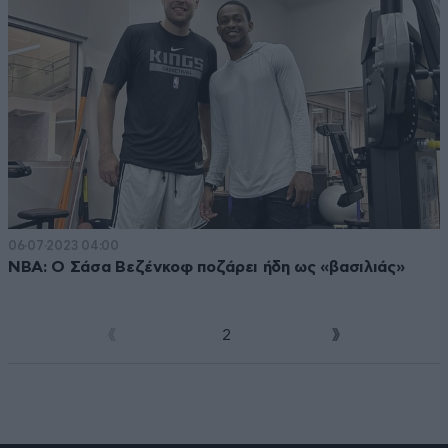
06·07·2023 04:00
NBA: Ο Σάσα Βεζένκοφ ποζάρει ήδη ως «βασιλιάς»
1
2