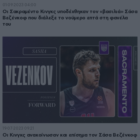
01·09·2023 04:00
Οι Σακραμέντο Κινγκς υποδέχθηκαν τον «βασιλιά» Σάσα
Βεζένκοφ που διάλεξε το νούμερο επτά στη φανέλα
του
19·07·2023 09:21
Οι Κινγκς ανακοίνωσαν και επίσημα τον Σάσα Βεζένκοφ