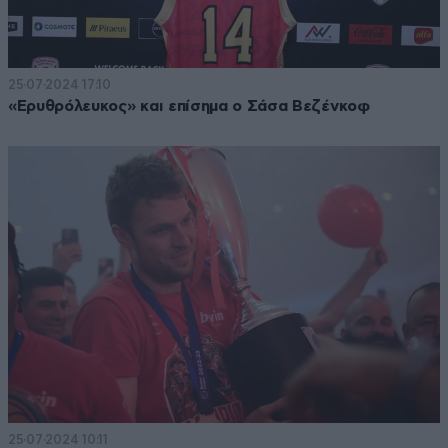
25·07·2024 17:10
«Ερυθρόλευκος» και επίσημα ο Σάσα Βεζένκοφ
25·07·2024 10:11