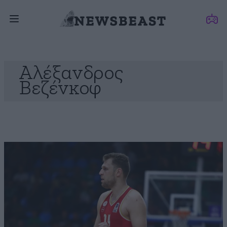
Αλέξανδρος
Βεζένκοφ