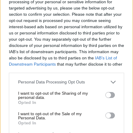
processing of your personal or sensitive information for
targeted advertising by us, please use the below opt-out
section to confirm your selection. Please note that after your
opt-out request is processed you may continue seeing
interest-based ads based on personal information utilized by
us or personal information disclosed to third parties prior to
your opt-out. You may separately opt-out of the further
disclosure of your personal information by third parties on the
IAB’s list of downstream participants. This information may
also be disclosed by us to third parties on the
IAB’s List of
03·07·2024 10:26
Downstream Participants
that may further disclose it to other
Οι Ράπτορς ανακοίνωσαν τον Βεζένκοβ
third parties.
Please note that this website/app uses one or more Google
Personal Data Processing Opt Outs
services and may gather and store information including but
not limited to your visit or usage behaviour. You may click to
I want to opt-out of the Sharing of my
personal data.
grant or deny consent to Google and its third-party tags to
Opted In
use your data for below specified purposes in below Google
consent section.
I want to opt-out of the Sale of my
Personal Data.
Opted In