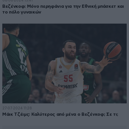
08·08·2024 15:41
Βεζένκοφ: Μόνο περηφάνια για την Εθνική μπάσκετ και
το πόλο γυναικών
27·07·2024 11:28
Μάικ Τζέιμς: Καλύτερος από μένα ο Βεζένκοφ; Σε τι;