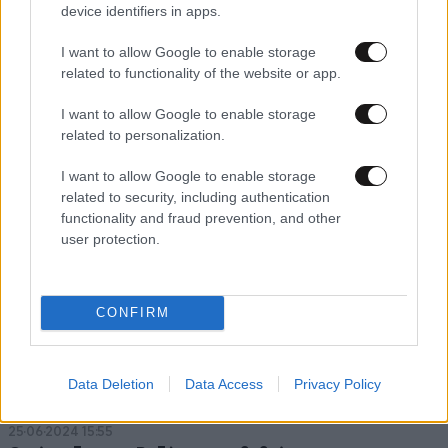
device identifiers in apps.
I want to allow Google to enable storage
27·06·2024 13:25
related to functionality of the website or app.
GM Κινγκς: Δεν σχολιάζω τις φήμες για Βεζένκοφ – Να
βρούμε τρόπο να μας βοηθήσει
I want to allow Google to enable storage
related to personalization.
I want to allow Google to enable storage
related to security, including authentication
functionality and fraud prevention, and other
user protection.
CONFIRM
Data Deletion
Data Access
Privacy Policy
25·06·2024 15:55