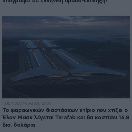
υπογράφει σε ελληνική ομάδα-έκπληξη!
ΚΟΣΜΟΣ
07·08·2026 23:03
Το φαραωνικών διαστάσεων κτίριο που χτίζει ο
Έλον Μασκ λέγεται Terafab και θα κοστίσει 16,8
δισ. δολάρια