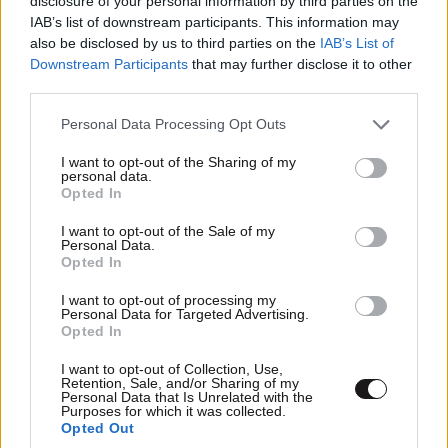
disclosure of your personal information by third parties on the
IAB’s list of downstream participants. This information may
also be disclosed by us to third parties on the
IAB’s List of
Μεγάλη φυγή: Πάνω από 56.000 ταξιδιώτες
Downstream Participants
that may further disclose it to other
«αδειάζουν» σήμερα την Αθήνα
third parties.
Please note that this website/app uses one or more Google
Personal Data Processing Opt Outs
services and may gather and store information including but
not limited to your visit or usage behaviour. You may click to
I want to opt-out of the Sharing of my
personal data.
grant or deny consent to Google and its third-party tags to
Opted In
use your data for below specified purposes in below Google
Ακολουθήστε το
NEWSBEAST
στο
Google News
consent section.
και μάθετε πρώτοι όλες τις ειδήσεις
I want to opt-out of the Sale of my
Personal Data.
Opted In
I want to opt-out of processing my
Personal Data for Targeted Advertising.
Opted In
I want to opt-out of Collection, Use,
Retention, Sale, and/or Sharing of my
Personal Data that Is Unrelated with the
Purposes for which it was collected.
Opted Out