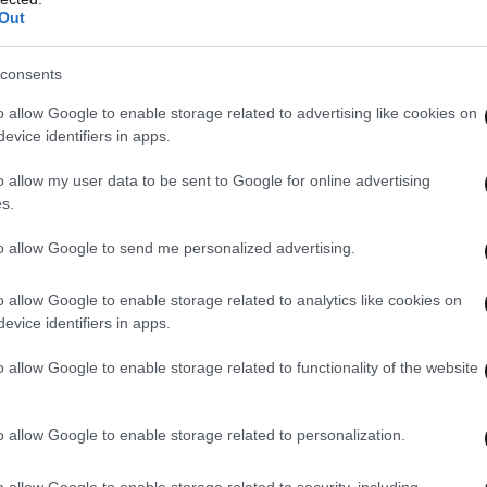
τρικού ποταμοβραχίονα τα συρματοκιβώτια
Out
α έχουμε εισχώρηση των υδάτων στα υπόγεια
consents
υργούνται προβλήματα στις περιοχές που
ποταμό».
o allow Google to enable storage related to advertising like cookies on
evice identifiers in apps.
ε ότι «το έργο είχε δημοπρατηθεί πριν να
o allow my user data to be sent to Google for online advertising
 υπήρξε μια περίοδος στάσης για να δούμε πώς
s.
ύσκολο έργο στην υλοποίησή του και αυτό διότι τα
to allow Google to send me personalized advertising.
ε να σταματήσουν. Υπήρχε και ένα σοβαρό
 υδροηλεκτρικό εργοστάσιο που εκμεταλλεύεται
o allow Google to enable storage related to analytics like cookies on
evice identifiers in apps.
ού».
o allow Google to enable storage related to functionality of the website
κα με το θέμα αυτό, πραγματοποιήσαμε
ης ΔΕΗ και ταυτόχρονα με τη διαχειριστική
o allow Google to enable storage related to personalization.
του έργου και πήραμε παράταση χρόνου για να
λικά, καταλήξαμε σε μια κοινή απόφαση με τη
o allow Google to enable storage related to security, including