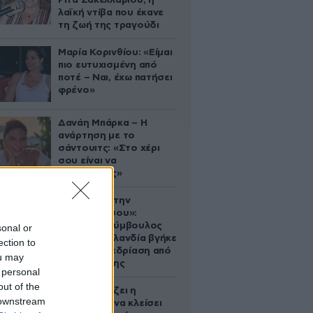
Ρίτα Σακελλαρίου, η
λαϊκή ντίβα που έκανε
τη ζωή της τραγούδι
Μαρία Κορινθίου: «Είμαι
πιο ευτυχισμένη από
ποτέ – Ναι, έχω πατήσει
φρένο»
Δανάη Μπάρκα – Η
ανάρτηση με το
σάντουιτς: «Στο χέρι
σου είναι να
αδυνατίσεις»
«Βλέπουμε την
μπουγάδα σου»:
Δημοτική σύμβουλος
sonal or
στη Νέα Ζηλανδία βγήκε
ection to
live σε συνεδρίαση από
ou may
το μπάνιο της
 personal
out of the
Πώς σχεδιάζει η
 downstream
κυβέρνηση να κλείσει