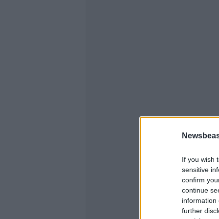
Newsbeast
If you wish 
sensitive in
confirm you
continue se
information 
further disc