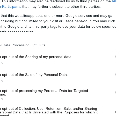
. This information may also be disclosed by us to third parties on the
IA
Participants
that may further disclose it to other third parties.
 that this website/app uses one or more Google services and may gath
including but not limited to your visit or usage behaviour. You may click 
 to Google and its third-party tags to use your data for below specifi
ogle consent section.
ο ΑΠΕ-ΜΠΕ, ο αντπεριφερειάρχης Πέλλας
ι ήδη ξεκινήσει από την περασμένη εβδομάδα,
l Data Processing Opt Outs
ια τρεις ημέρες – κάθε Δευτέρα, Τρίτη και
ι η στεγανοποίηση με πλακόστρωση στις πλευρές
o opt-out of the Sharing of my personal data.
εσσαίου. Δεν γινόταν διαφορετικά. Το νερό το
In
ια να εκτονώνεται η πίεση του
νερού
και να
o opt-out of the Sale of my Personal Data.
Με αυτό τον τρόπο θα προχωρήσουμε μέχρι να
In
 δηλαδή σε περίπου 90 ημέρες συνολικά».
to opt-out of processing my Personal Data for Targeted
ing.
ών υπηρεσιών Πολεοδομίας και Αγροτικής
In
νισε πως «τα σημαντικότερα προβλήματα που
o opt-out of Collection, Use, Retention, Sale, and/or Sharing
ersonal Data that Is Unrelated with the Purposes for which it
ι που διασχίζει την Έδεσσα είναι ότι έχουν
lected.