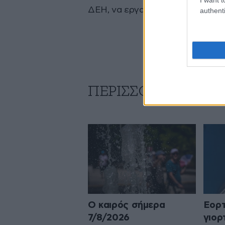
ΔΕΗ, να εργαζόμαστε ανά τριήμε
authenti
ΠΕΡΙΣΣΟΤΕΡΑ ΑΠΟ
Ο καιρός σήμερα
Εορτ
7/8/2026
γιορ