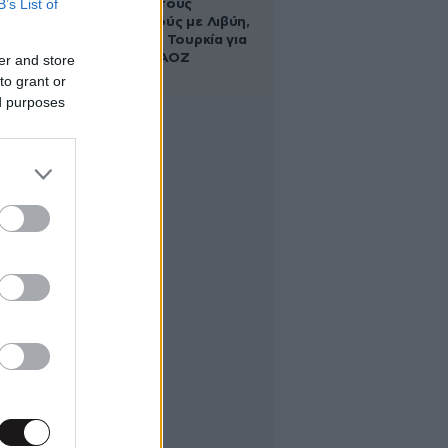
B’s List of
τους ανοιχτούς
λογαριασμούς με Λιβύη,
Αλβανία και Τουρκία για
τη χάραξη ΑΟΖ
er and store
to grant or
ed purposes