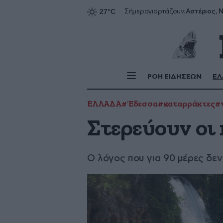
Αστέριος, Ν
Σήμερα
γιορτάζουν:
ΡΟΗ ΕΙΔΗΣΕΩΝ
ΕΛ
ΕΛΛΑΔΑ
#Έδεσσα
#καταρράκτες
#
Στερεύουν οι
Ο λόγος που για 90 μέρες δε