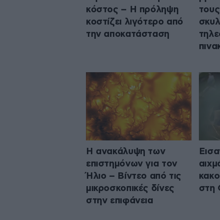
κόστος – Η πρόληψη
τους
κοστίζει λιγότερο από
σκυλ
την αποκατάσταση
τηλε
πινα
Η ανακάλυψη των
Εισα
επιστημόνων για τον
αιχμ
Ήλιο – Βίντεο από τις
κακο
μικροσκοπικές δίνες
στη 
στην επιφάνεια