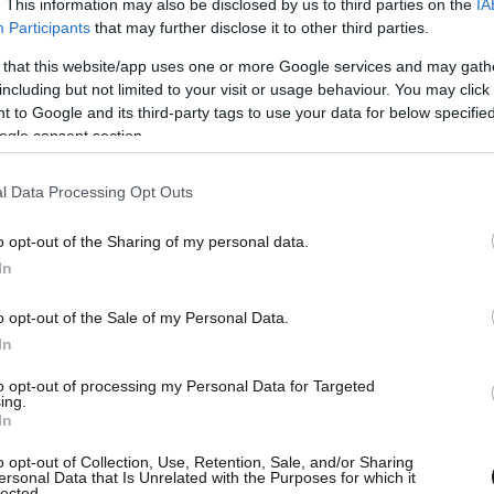
. This information may also be disclosed by us to third parties on the
IA
Participants
that may further disclose it to other third parties.
 that this website/app uses one or more Google services and may gath
including but not limited to your visit or usage behaviour. You may click 
 to Google and its third-party tags to use your data for below specifi
ogle consent section.
νική επιτροπή της Διεθνούς Επιτροπής για τη
 Ατλαντικού (International Commission for the
l Data Processing Opt Outs
-ICCAT) συναντήθηκε στη Μαδρίτη, προκειμένου
o opt-out of the Sharing of my personal data.
ον πληθυσμό του ερυθρού τόνου στον Ανατολικό
In
o opt-out of the Sale of my Personal Data.
In
ρετανικής εφημερίδας Daily Mail, το 2009 η
τα τελευταία 40 χρόνια τα αποθέματα είχαν
to opt-out of processing my Personal Data for Targeted
ing.
 72% στον Ανατολικό Ατλαντικό και 82% στα
In
o opt-out of Collection, Use, Retention, Sale, and/or Sharing
ersonal Data that Is Unrelated with the Purposes for which it
lected.