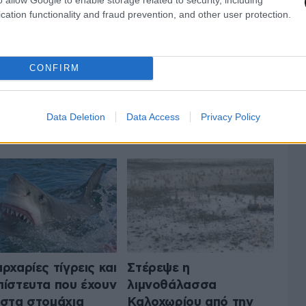
cation functionality and fraud prevention, and other user protection.
CONFIRM
 ΤΟ ΠΕΡΙΒΑΛΛΟΝ
Data Deletion
Data Access
Privacy Policy
ΟΛΑ ΤΑ ΑΡΘΡΑ
αρχαρίες τίγρεις και
Στέρεψε η
πίστευτα που έχουν
λιμνοθάλασσα
 στα στομάχια
Καλοχωρίου από την