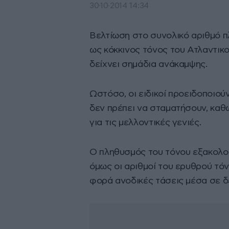
30·10·2014 14:34
Βελτίωση στο συνολικό αριθμό 
ως κόκκινος τόνος του Ατλαντικο
δείχνει σημάδια ανάκαμψης.
Ωστόσο, οι ειδικοί προειδοποιούν
δεν πρέπει να σταματήσουν, καθώ
για τις μελλοντικές γενιές.
Ο πληθυσμός του τόνου εξακολου
όμως οι αριθμοί του ερυθρού τό
φορά ανοδικές τάσεις μέσα σε δ