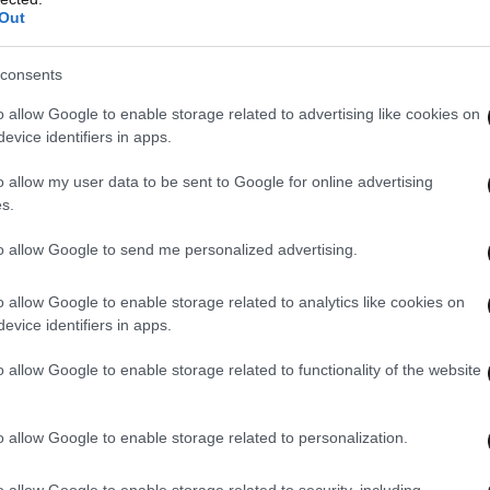
τη Φύση (World Wide Fund for Nature -WWF)
Out
ίδος «δε βρίσκεται πια σε κίνδυνο κατάρρευσης».
consents
o allow Google to enable storage related to advertising like cookies on
evice identifiers in apps.
o allow my user data to be sent to Google for online advertising
s.
to allow Google to send me personalized advertising.
o allow Google to enable storage related to analytics like cookies on
evice identifiers in apps.
o allow Google to enable storage related to functionality of the website
o allow Google to enable storage related to personalization.
o allow Google to enable storage related to security, including