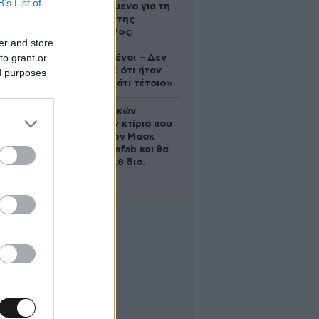
B’s List of
κατηγορούμενο για τη
δολοφονία της
Ελίζαμπεθ Ρος:
er and store
«Είμαστε
to grant or
συντετριμμένοι – Δεν
έδειξε ποτέ ότι ήταν
ed purposes
ικανός για κάτι τέτοιο»
Το φαραωνικών
διαστάσεων κτίριο που
χτίζει ο Έλον Μασκ
λέγεται Terafab και θα
κοστίσει 16,8 δισ.
δολάρια