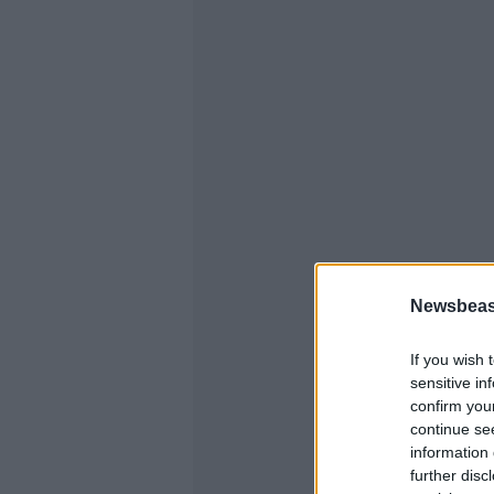
Newsbeast
If you wish 
sensitive in
confirm you
continue se
information 
further disc