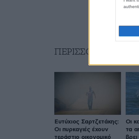
authenti
ΠΕΡΙΣΣΟΤΕΡΑ ΑΠΟ
Ευτύχιος Σαρτζετάκης:
Οι κ
Οι πυρκαγιές έχουν
τα α
τεράστιο οικονομικό
βρει