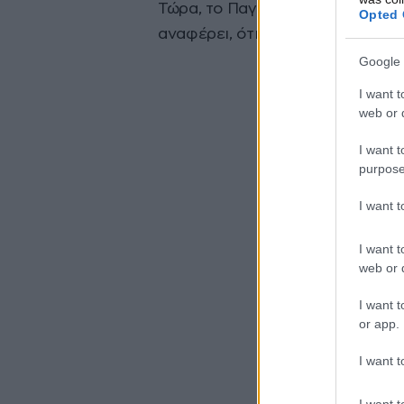
Τώρα, το Παγκόσμιο Ταμείο για 
Opted 
αναφέρει, ότι το συγκεκριμένο ε
Google 
I want t
web or d
I want t
purpose
I want 
I want t
web or d
I want t
or app.
I want t
I want t