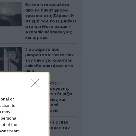
Βίντεο-ντοκουμέντο
από το θανατηφόρο
τροχαίο στις Σέρρες: Η
στιγμή που το ΙΧ μπαίνει
στο αντίθετο ρεύμα –
Ακαριαία πέθαναν γιος
και μητέρα
5 ροφήματα που
μπορείτε να πίνετε πριν
τον ύπνο για καλύτερα
επίπεδα σακχάρου στο
αίμα
Νία Βαρντάλος –
Σπύρος Κατσαγάνης:
Μια σχέση που θυμίζει
sonal or
σενάριο ταινίας και
ection to
μετρά πάνω από
τέσσερα χρόνια
ou may
 personal
Ζευγάρι από τις ΗΠΑ
out of the
που «υιοθέτησε» τον
 downstream
Αφγανό