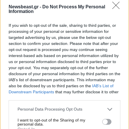
19·06·2024 07:00
Newsbeast.gr -
Do Not Process My Personal
Τι θα γίνει στο ΠΑΣΟΚ μετά τις πρώτες διαγραφές από
Information
τον Ανδρουλάκη, φτιάχνει κλίμα ο Τσίπρας για να έχει
ρόλο την επόμενη μέρα
If you wish to opt-out of the sale, sharing to third parties, or
processing of your personal or sensitive information for
targeted advertising by us, please use the below opt-out
section to confirm your selection. Please note that after your
opt-out request is processed you may continue seeing
interest-based ads based on personal information utilized by
us or personal information disclosed to third parties prior to
your opt-out. You may separately opt-out of the further
disclosure of your personal information by third parties on the
IAB’s list of downstream participants. This information may
also be disclosed by us to third parties on the
IAB’s List of
Downstream Participants
that may further disclose it to other
third parties.
Please note that this website/app uses one or more Google
Personal Data Processing Opt Outs
services and may gather and store information including but
14·06·2024 07:00
not limited to your visit or usage behaviour. You may click to
I want to opt-out of the Sharing of my
Έχει μπει «κόφτης» στις προτάσεις ονομάτων για τον
personal data.
grant or deny consent to Google and its third-party tags to
ανασχηματισμό – Ποιοι μπορούν να αλλάξουν τις
Opted In