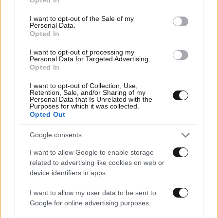
use your data for below specified purposes in below Google
ισορροπίες στο ΠΑΣΟΚ
consent section.
I want to opt-out of the Sale of my
Personal Data.
Opted In
I want to opt-out of processing my
Personal Data for Targeted Advertising.
Opted In
I want to opt-out of Collection, Use,
Retention, Sale, and/or Sharing of my
Personal Data that Is Unrelated with the
Purposes for which it was collected.
Opted Out
Google consents
I want to allow Google to enable storage
related to advertising like cookies on web or
device identifiers in apps.
14·05·2024 07:00
Οι δύο νέες συμφωνίες που υπέγραψαν Μητσοτάκης -
I want to allow my user data to be sent to
Ερντογάν, η κινητικότητα Τσίπρα για το Μακεδονικό και
Google for online advertising purposes.
η επίθεση που ετοιμάζει ο Ανδρουλάκης