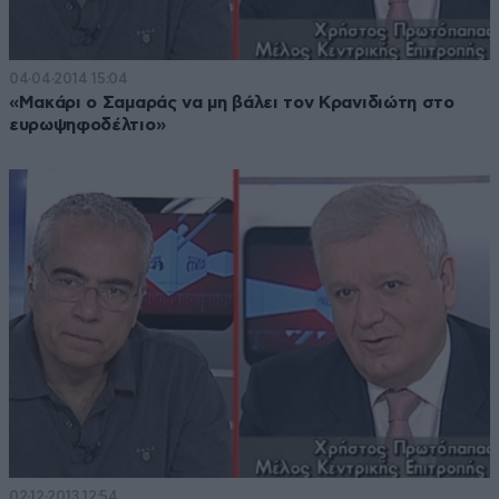
04·04·2014 15:04
«Μακάρι ο Σαμαράς να μη βάλει τον Κρανιδιώτη στο
ευρωψηφοδέλτιο»
02·12·2013 12:54