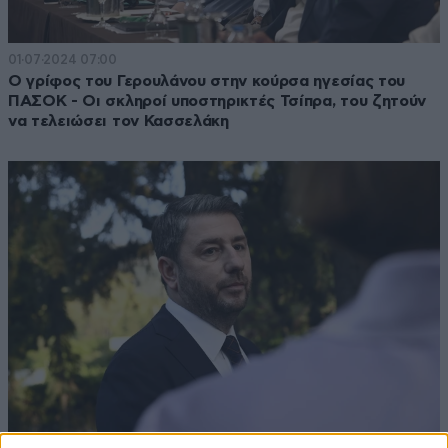
01·07·2024 07:00
Ο γρίφος του Γερουλάνου στην κούρσα ηγεσίας του
ΠΑΣΟΚ - Οι σκληροί υποστηρικτές Τσίπρα, του ζητούν
να τελειώσει τον Κασσελάκη