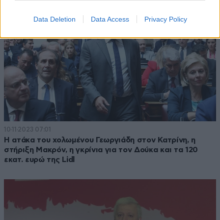
Data Deletion
Data Access
Privacy Policy
10·11·2023 07:01
Η ατάκα του χολωμένου Γεωργιάδη στον Κατρίνη, η
στήριξη Μακρόν, η γκρίνια για τον Δούκα και τα 120
εκατ. ευρώ της Lidl