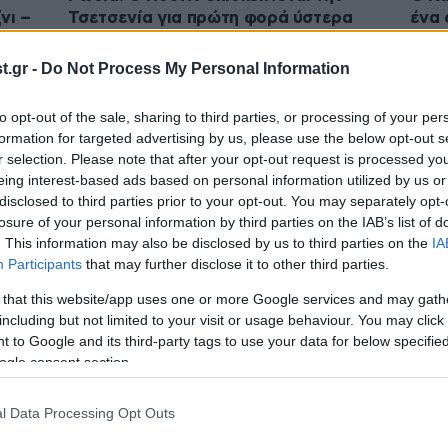
νι –
Τσετσενία για πρώτη φορά ύστερα
ένα 
από 13 χρόνια
προσ
Τσετ
.gr -
Do Not Process My Personal Information
to opt-out of the sale, sharing to third parties, or processing of your per
formation for targeted advertising by us, please use the below opt-out s
r selection. Please note that after your opt-out request is processed y
eing interest-based ads based on personal information utilized by us or
disclosed to third parties prior to your opt-out. You may separately opt-
losure of your personal information by third parties on the IAB’s list of
. This information may also be disclosed by us to third parties on the
IA
Participants
that may further disclose it to other third parties.
 that this website/app uses one or more Google services and may gath
including but not limited to your visit or usage behaviour. You may click 
10·06·2024 06:12
22·04
 to Google and its third-party tags to use your data for below specifi
από
Χωριό σε περιφέρεια της Ουκρανίας
Ο Τσ
ogle consent section.
κυρίευσε η Ρωσία, σύμφωνα με τον
Καντ
ηγέτη της Τσετσενίας
παγκ
l Data Processing Opt Outs