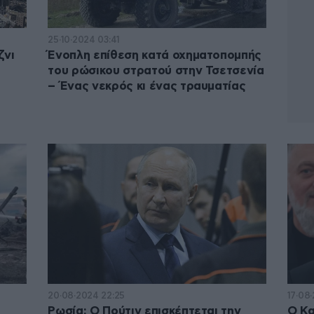
25·10·2024 03:41
ζνι
Ένοπλη επίθεση κατά οχηματοπομπής
του ρώσικου στρατού στην Τσετσενία
– Ένας νεκρός κι ένας τραυματίας
20·08·2024 22:25
17·08
Ρωσία: Ο Πούτιν επισκέπτεται την
Ο Κα