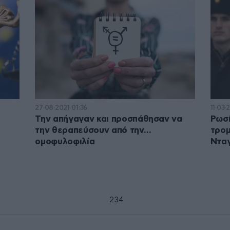
27·08·2021 01:36
11·03·
Την απήγαγαν και προσπάθησαν να
Ρωσί
την θεραπεύσουν από την…
τρομ
ομοφυλοφιλία
Ντα
1
2
3
4