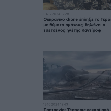
04·12·2024 19:28
Ουκρανικό drone έπληξε το Γκρό
με θύματα αμάχους, δηλώνει ο
τσετσένος ηγέτης Καντίροφ
12·10·2024 19:43
Tσετσενία: Τέσσερις νεκροί από