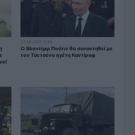
07·05·2025 15:54
η
Ο Βλαντίμιρ Πούτιν θα συναντηθεί με
ε
τον Τσετσένο ηγέτη Καντίροφ
νοί