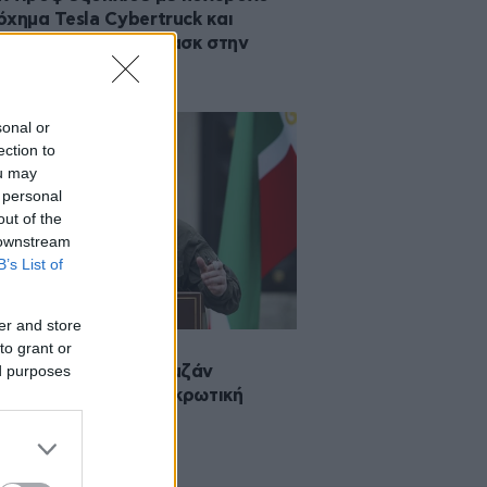
όχημα Tesla Cybertruck και
κάλεσε τον Ίλον Μασκ στην
σενία
sonal or
ection to
ou may
 personal
out of the
 downstream
B’s List of
er and store
to grant or
·2024 21:52
ed purposes
ετσένος ηγέτης Ραμζάν
ίροφ πάσχει από νεκρωτική
ρεατίτιδα