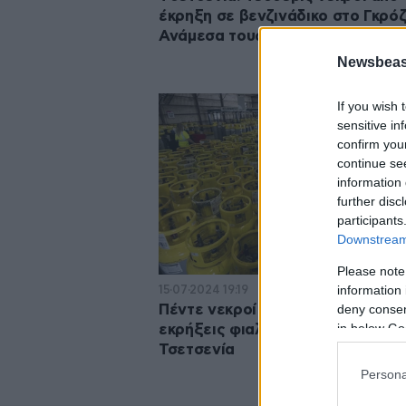
έκρηξη σε βενζινάδικο στο Γκρόζ
Ανάμεσα τους δύο παιδιά
Newsbeast
If you wish 
sensitive in
confirm you
continue se
information 
further disc
participants
Downstream 
Please note
information 
15·07·2024 19:19
deny consent
Πέντε νεκροί και 26 τραυματίες 
in below Go
εκρήξεις φιαλών υγραερίου στην
Τσετσενία
Persona