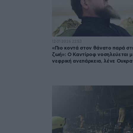
12·01·2026 22:53
«Πιο κοντά στον θάνατο παρά στ
ζωή»: Ο Καντίροφ νοσηλεύεται μ
νεφρική ανεπάρκεια, λένε Ουκρα