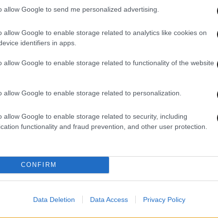
to allow Google to send me personalized advertising.
o allow Google to enable storage related to analytics like cookies on
25·09·2023 21:54
13·02·
evice identifiers in apps.
τολή
Ο Τσετσένος ηγέτης Ραμζάν
Ραμζ
Καντίροφ δηλώνει περήφανος για
κατα
o allow Google to enable storage related to functionality of the website
τον γιο του που ξυλοκόπησε έναν
την
κρατούμενο φυλακών
o allow Google to enable storage related to personalization.
o allow Google to enable storage related to security, including
cation functionality and fraud prevention, and other user protection.
CONFIRM
Data Deletion
Data Access
Privacy Policy
25·10·2022 17:00
13·09
Ο πρόεδρος της Τσετσενίας ζητά
«Πυρ