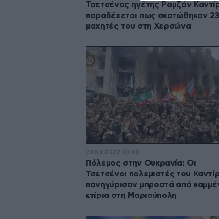
Τσετσένος ηγέτης Ραμζάν Καντί
παραδέχεται πως σκοτώθηκαν 2
μαχητές του στη Χερσώνα
22·04·2022 02:40
Πόλεμος στην Ουκρανία: Οι
Τσετσένοι πολεμιστές του Καντί
πανηγύρισαν μπροστά από καμμέ
κτίρια στη Μαριούπολη