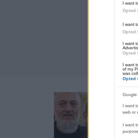
I want t
Opted 
I want t
Opted 
I want 
Advertis
Opted 
I want t
of my P
was col
Opted 
Google 
I want t
web or d
I want t
purpose