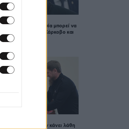
2023 15:00
άν Καντίροφ: Η Ρωσία μπορεί να
λάβει το Κίεβο, το Χάρκοβο και
 Οδησσό
·2022 09:07
ά» Καντίροφ: Έχουν κάνει λάθη