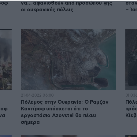
ροφ
να… αφανισθούν από προσώπου γης
στον
3
οι ουκρανικές πόλεις
– Ίσ
21·04·2022 06:00
01·03·
Πόλεμος στην Ουκρανία: Ο Ραμζάν
Πόλε
ροφ
Καντίροφ υπόσχεται ότι το
πρόο
να
εργοστάσιο Azovstal θα πέσει
Κίεβ
σήμερα