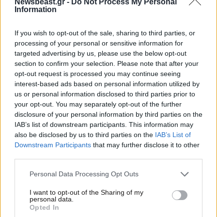
Newsbeast.gr -
Do Not Process My Personal
Information
If you wish to opt-out of the sale, sharing to third parties, or
processing of your personal or sensitive information for
targeted advertising by us, please use the below opt-out
section to confirm your selection. Please note that after your
opt-out request is processed you may continue seeing
interest-based ads based on personal information utilized by
us or personal information disclosed to third parties prior to
your opt-out. You may separately opt-out of the further
disclosure of your personal information by third parties on the
IAB’s list of downstream participants. This information may
also be disclosed by us to third parties on the
IAB’s List of
Downstream Participants
that may further disclose it to other
third parties.
04·04·2025 08:00
Στην παλιά εθνική: Ο Γιώργος Χριστοδούλου έρχεται να
Please note that this website/app uses one or more Google
Personal Data Processing Opt Outs
αφηγηθεί μια ιστορία γεμάτη ένταση, μυστήριο και
services and may gather and store information including but
ανατροπές
not limited to your visit or usage behaviour. You may click to
I want to opt-out of the Sharing of my
personal data.
grant or deny consent to Google and its third-party tags to
Opted In
use your data for below specified purposes in below Google