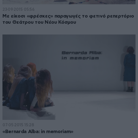
23·09·2015 05:56
Με είκοσι «φρέσκες» παραγωγές το φετινό ρεπερτόριο
του Θεάτρου του Νέου Κόσμου
07·05·2015 15:28
«Bernarda Alba: in memoriam»