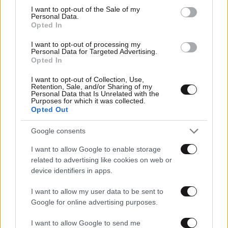
consent section.
I want to opt-out of the Sale of my
Personal Data.
Opted In
I want to opt-out of processing my
Personal Data for Targeted Advertising.
Opted In
I want to opt-out of Collection, Use,
Retention, Sale, and/or Sharing of my
Personal Data that Is Unrelated with the
Purposes for which it was collected.
Opted Out
Google consents
27·02·2025 11:06
I want to allow Google to enable storage
Τα τραγούδια της Σωτηρίας: Επιστρέφει η μουσική
related to advertising like cookies on web or
παράσταση για την «αρχόντισσα του ρεμπέτικου»
device identifiers in apps.
I want to allow my user data to be sent to
Google for online advertising purposes.
I want to allow Google to send me