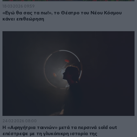
18·03·2026 09:59
«Εγώ θα σας τα πω!», το Θέατρο του Νέου Κόσμου
κάνει επιθεώρηση
24·02·2026 08:00
Η «Αφηγήτρια ταινιών» μετά τα περσινά sold out
επέστρεψε με τη γλυκόπικρη ιστορία της