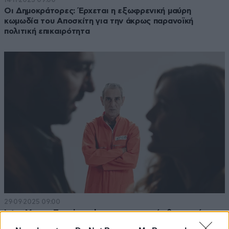
Οι Δημοκράτορες: Έρχεται η εξωφρενική μαύρη
κωμωδία του Αποσκίτη για την άκρως παρανοϊκή
πολιτική επικαιρότητα
29·09·2025 09:00
Intra Muros: Το prison drama της φετινής θεατρικής
σεζόν που αξίζει την προσοχή σας