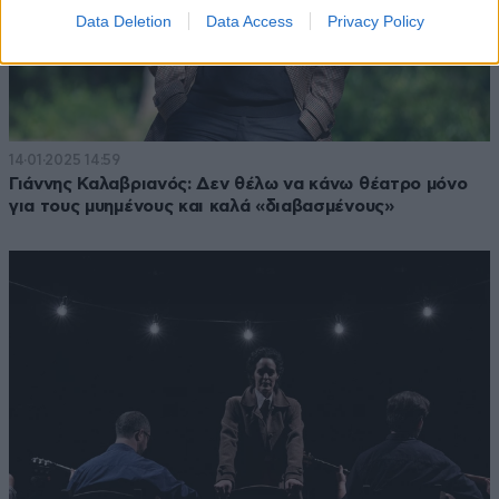
Data Deletion
Data Access
Privacy Policy
14·01·2025 14:59
Γιάννης Καλαβριανός: Δεν θέλω να κάνω θέατρο μόνο
για τους μυημένους και καλά «διαβασμένους»