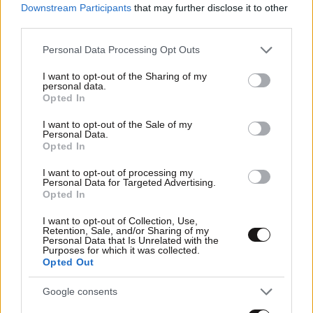
Downstream Participants
that may further disclose it to other
third parties.
07·10·2011 23:26
Στην εθνική με λίγα χιλιόμετρα
Please note that this website/app uses one or more Google
Personal Data Processing Opt Outs
services and may gather and store information including but
not limited to your visit or usage behaviour. You may click to
I want to opt-out of the Sharing of my
personal data.
grant or deny consent to Google and its third-party tags to
Opted In
use your data for below specified purposes in below Google
consent section.
I want to opt-out of the Sale of my
Personal Data.
Opted In
I want to opt-out of processing my
Personal Data for Targeted Advertising.
Opted In
I want to opt-out of Collection, Use,
Retention, Sale, and/or Sharing of my
Personal Data that Is Unrelated with the
Purposes for which it was collected.
Opted Out
22·09·2011 16:23
Google consents
Ταχύτητα και απόσταση μεταξύ οχημάτων