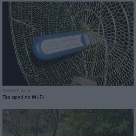
11·03·2011 03:16
Πιο αργό το Wi-Fi