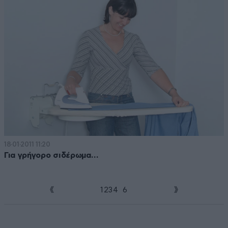
18·01·2011 11:20
Για γρήγορο σιδέρωμα…
1
2
3
4
5
6