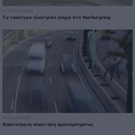
03·05·2011 10:40
Tο ταχύτερο ηλεκτρικό όχημα στο Nurburgring
19·04·2011 23:51
Απαιτούμενη απόσταση φρεναρίσματος