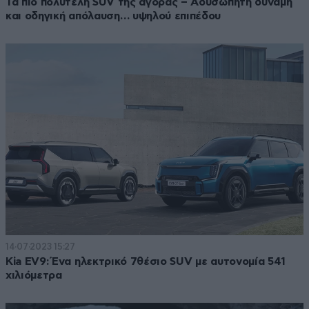
Τα πιο πολυτελή SUV της αγοράς – Αδυσώπητη δύναμη
και οδηγική απόλαυση… υψηλού επιπέδου
14·07·2023 15:27
Kia EV9: Ένα ηλεκτρικό 7θέσιο SUV με αυτονομία 541
χιλιόμετρα