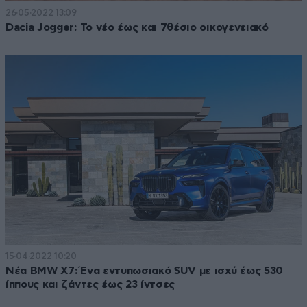
26·05·2022 13:09
Dacia Jogger: Το νέο έως και 7θέσιο οικογενειακό
15·04·2022 10:20
Νέα BMW X7: Ένα εντυπωσιακό SUV με ισχύ έως 530
ίππους και ζάντες έως 23 ίντσες