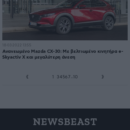
18·03·2022 13:55
Ανανεωμένο Mazda CX-30: Με βελτιωμένο κινητήρα e-
Skyactiv X και μεγαλύτερη άνεση
...
1
2
3
4
5
6
7
10
NEWSBEAST