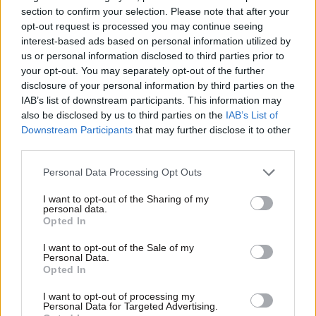
section to confirm your selection. Please note that after your
opt-out request is processed you may continue seeing
interest-based ads based on personal information utilized by
us or personal information disclosed to third parties prior to
your opt-out. You may separately opt-out of the further
disclosure of your personal information by third parties on the
IAB’s list of downstream participants. This information may
also be disclosed by us to third parties on the
IAB’s List of
Downstream Participants
that may further disclose it to other
16·05·2023 10:17
third parties.
Η Honda στέλνει τρία νέα SUVs στην Ευρώπη
Please note that this website/app uses one or more Google
Personal Data Processing Opt Outs
services and may gather and store information including but
not limited to your visit or usage behaviour. You may click to
I want to opt-out of the Sharing of my
personal data.
grant or deny consent to Google and its third-party tags to
Opted In
use your data for below specified purposes in below Google
consent section.
I want to opt-out of the Sale of my
Personal Data.
Opted In
I want to opt-out of processing my
Personal Data for Targeted Advertising.