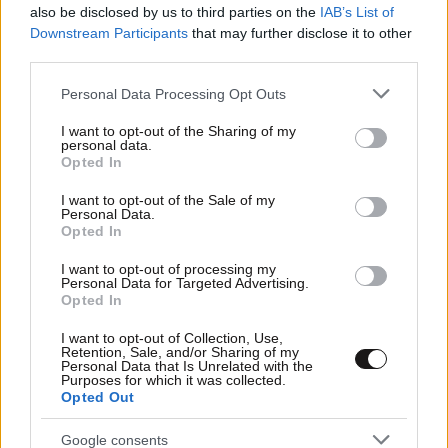
also be disclosed by us to third parties on the
IAB’s List of
Downstream Participants
that may further disclose it to other
third parties.
09·05·2013 15:52
Please note that this website/app uses one or more Google
Κοτόπουλο με σπαράγγια και καρότο
Personal Data Processing Opt Outs
services and may gather and store information including but
not limited to your visit or usage behaviour. You may click to
I want to opt-out of the Sharing of my
personal data.
grant or deny consent to Google and its third-party tags to
Opted In
use your data for below specified purposes in below Google
consent section.
I want to opt-out of the Sale of my
Personal Data.
Opted In
I want to opt-out of processing my
Personal Data for Targeted Advertising.
Opted In
I want to opt-out of Collection, Use,
Retention, Sale, and/or Sharing of my
Personal Data that Is Unrelated with the
Purposes for which it was collected.
Opted Out
Google consents
02·05·2013 17:32