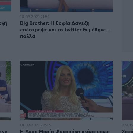
10·09·2021 21:52
ωγή
Big Brother: Η Σοφία Δανέζη
επέστρεψε και το twitter θυμήθηκε…
πολλά
01·09·2021 22:46
27·08
ove
Η Άννα Μαρία Ψυχαράκη «κάρφωσε»
Σοφί