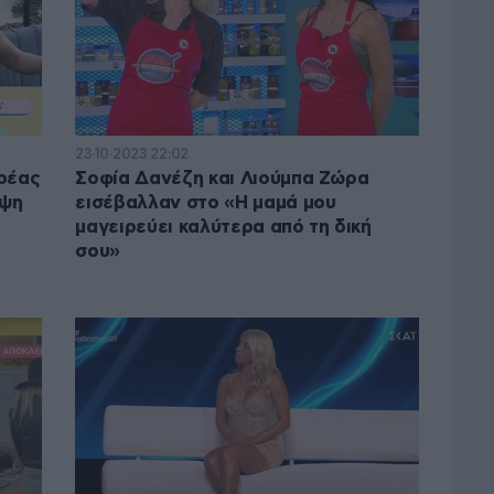
23·10·2023 22:02
δρέας
Σοφία Δανέζη και Λιούμπα Ζώρα
οψη
εισέβαλλαν στο «Η μαμά μου
μαγειρεύει καλύτερα από τη δική
σου»