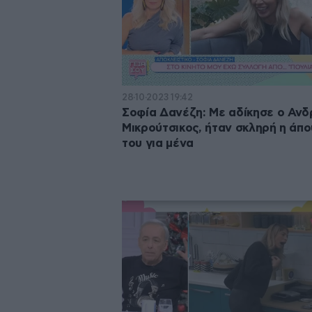
28·10·2023 19:42
Σοφία Δανέζη: Με αδίκησε ο Αν
Μικρούτσικος, ήταν σκληρή η άπ
του για μένα