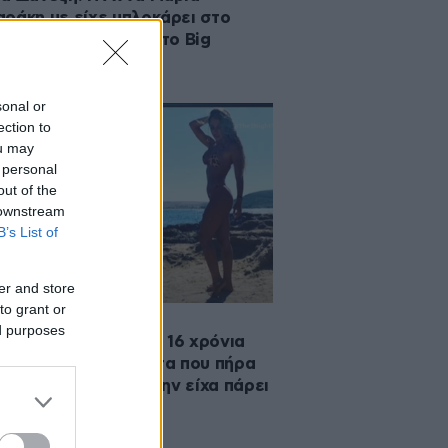
ράκη με είχε μπλοκάρει στο
agram πριν μπούμε στο Big
her
sonal or
ection to
ou may
 personal
out of the
 downstream
B’s List of
er and store
to grant or
2021 01:18
ed purposes
α Δανέζη: Δουλεύω 16 χρόνια
την αναγνωρισιμότητα που πήρα
το Big Brother δεν την είχα πάρει