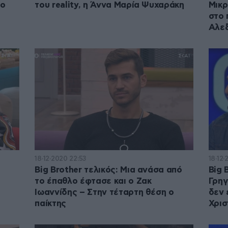
το
του reality, η Άννα Μαρία Ψυχαράκη
Μικρ
στο
Αλε
18·12·2020 22:53
18·12·
Big Brother τελικός: Μια ανάσα από
Big 
το έπαθλο έφτασε και ο Ζακ
Γρηγ
Ιωαννίδης – Στην τέταρτη θέση ο
δεν 
παίκτης
Χρισ