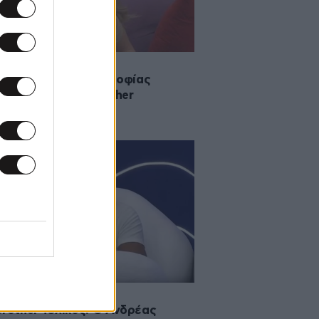
·2020 16:04
ώτη ανάρτηση της Σοφίας
ζη μετά το Big Brother
·2020 00:44
Brother τελικός: Ο Ανδρέας