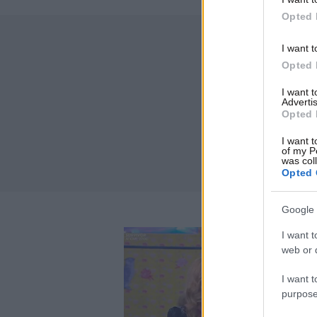
Opted 
I want t
Opted 
I want 
Advertis
Opted 
I want t
of my P
was col
Opted 
Google 
I want t
web or d
I want t
purpose