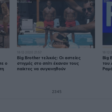
18·12·2020 21:57
18·12·
Big Brother τελικός: Οι αστείες
Big 
σε ο
στιγμές στο σπίτι έκαναν τους
του 
τη
παίκτες να συγκινηθούν
Ραμ
1
2
3
4
5