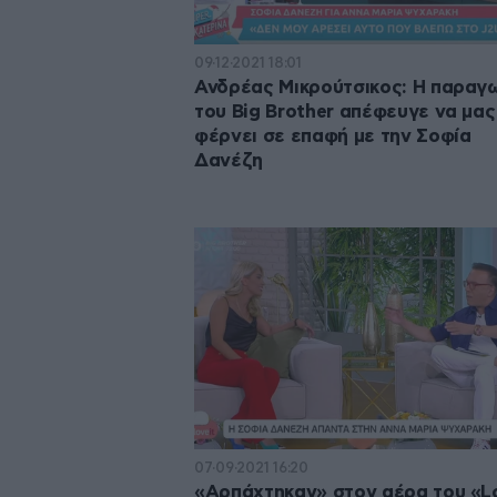
09·12·2021 18:01
Ανδρέας Μικρούτσικος: Η παραγ
του Big Brother απέφευγε να μας
φέρνει σε επαφή με την Σοφία
Δανέζη
07·09·2021 16:20
«Αρπάχτηκαν» στον αέρα του «L