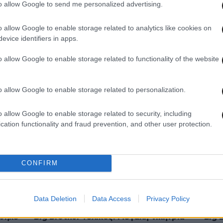
to allow Google to send me personalized advertising.
o allow Google to enable storage related to analytics like cookies on
evice identifiers in apps.
22·12·2020 15:42
20·12
Καλό
Η Σοφία Δανέζη για την Άννα Μαρία:
Η πρ
o allow Google to enable storage related to functionality of the website
ιέρα
Δεν ταιριάζαμε ποτέ, δεν θα
Δανέ
ταιριάξουμε ποτέ
o allow Google to enable storage related to personalization.
o allow Google to enable storage related to security, including
cation functionality and fraud prevention, and other user protection.
CONFIRM
Data Deletion
Data Access
Privacy Policy
19·12·2020 00:51
19·12
θηκε
Big Brother τελικός: Μεγάλη νικήτρια
Big 