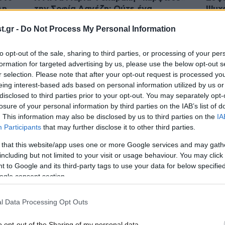
λη
την Σοφία Δανέζη: Ούτε ένα
Ψυχα
ωή»
συγγνώμη για όλα αυτά που μου
Inst
.gr -
Do Not Process My Personal Information
έκανε
Brot
to opt-out of the sale, sharing to third parties, or processing of your per
formation for targeted advertising by us, please use the below opt-out s
r selection. Please note that after your opt-out request is processed y
eing interest-based ads based on personal information utilized by us or
disclosed to third parties prior to your opt-out. You may separately opt-
losure of your personal information by third parties on the IAB’s list of
. This information may also be disclosed by us to third parties on the
IA
Participants
that may further disclose it to other third parties.
 that this website/app uses one or more Google services and may gath
including but not limited to your visit or usage behaviour. You may click 
22·04·2021 14:38
04·02·
 to Google and its third-party tags to use your data for below specifi
Ο Δημήτρης Κεχαγιάς δεν έχει σχέση
Σοφί
ogle consent section.
με την Σοφία Δανέζη μετά το τέλος
και 
του Big Brother – «Ο καθένας κάνει
από 
l Data Processing Opt Outs
τη ζωή του»
o opt-out of the Sharing of my personal data.