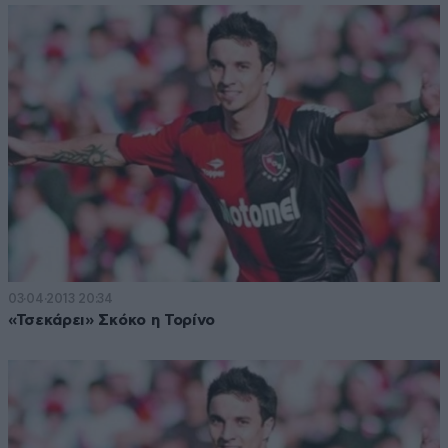
03·04·2013 20:34
«Τσεκάρει» Σκόκο η Τορίνο