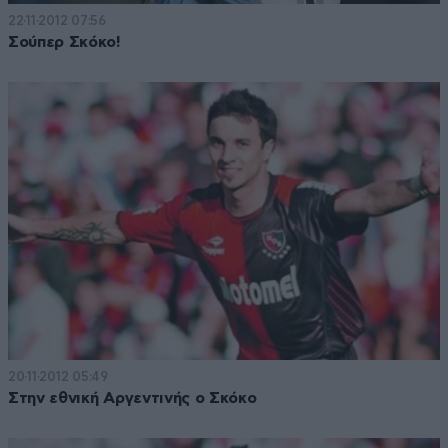
22·11·2012 07:56
Σούπερ Σκόκο!
20·11·2012 05:49
Στην εθνική Αργεντινής ο Σκόκο