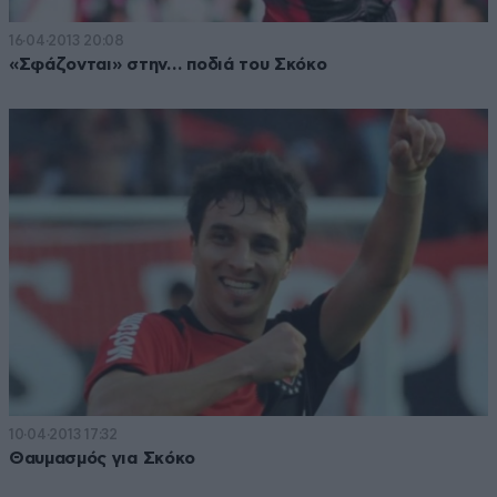
16·04·2013 20:08
«Σφάζονται» στην… ποδιά του Σκόκο
10·04·2013 17:32
Θαυμασμός για Σκόκο