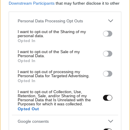
Downstream Participants
that may further disclose it to other
third parties.
16·07·2013 13:36
«Στην Αργεντινή μόνο Νιούελς»
Please note that this website/app uses one or more Google
Personal Data Processing Opt Outs
services and may gather and store information including but
not limited to your visit or usage behaviour. You may click to
I want to opt-out of the Sharing of my
personal data.
grant or deny consent to Google and its third-party tags to
Opted In
use your data for below specified purposes in below Google
consent section.
I want to opt-out of the Sale of my
Personal Data.
Opted In
I want to opt-out of processing my
Personal Data for Targeted Advertising.
Opted In
I want to opt-out of Collection, Use,
Retention, Sale, and/or Sharing of my
Personal Data that Is Unrelated with the
Purposes for which it was collected.
Opted Out
06·06·2013 17:59
Google consents
Δεν πάει Σάντερλαντ ο Σκόκο