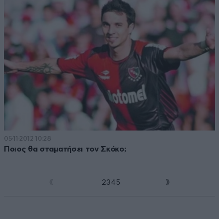
05·11·2012 10:28
Ποιος θα σταματήσει τον Σκόκο;
1
2
3
4
5