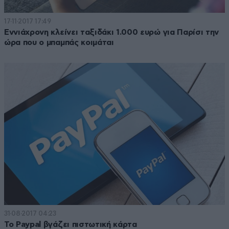
17·11·2017 17:49
Εννιάχρονη κλείνει ταξιδάκι 1.000 ευρώ για Παρίσι την
ώρα που ο μπαμπάς κοιμάται
31·08·2017 04:23
To Paypal βγάζει πιστωτική κάρτα