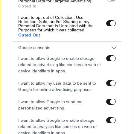
Personal Data for Targeted Advertising.
Opted In
I want to opt-out of Collection, Use,
Retention, Sale, and/or Sharing of my
Personal Data that Is Unrelated with the
Purposes for which it was collected.
Opted Out
Google consents
03·07·2015 18:53
I want to allow Google to enable storage
Η PayPal «παγώνει» το ψηφιακό πορτοφόλι ελλήνων
related to advertising like cookies on web or
χρηστών
device identifiers in apps.
I want to allow my user data to be sent to
Google for online advertising purposes.
I want to allow Google to send me
personalized advertising.
I want to allow Google to enable storage
related to analytics like cookies on web or
device identifiers in apps.