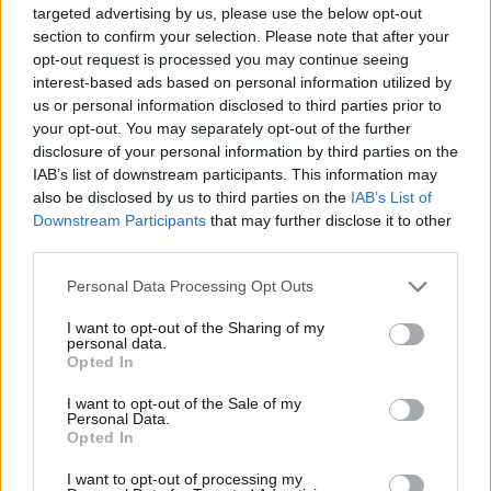
targeted advertising by us, please use the below opt-out
section to confirm your selection. Please note that after your
opt-out request is processed you may continue seeing
interest-based ads based on personal information utilized by
us or personal information disclosed to third parties prior to
your opt-out. You may separately opt-out of the further
disclosure of your personal information by third parties on the
IAB’s list of downstream participants. This information may
also be disclosed by us to third parties on the
IAB’s List of
Downstream Participants
that may further disclose it to other
third parties.
12·04·2016 12:04
Online ανανέωση χρόνου ομιλίας σε καρτοκινητά
Please note that this website/app uses one or more Google
Personal Data Processing Opt Outs
Cosmote
services and may gather and store information including but
not limited to your visit or usage behaviour. You may click to
I want to opt-out of the Sharing of my
personal data.
grant or deny consent to Google and its third-party tags to
Opted In
use your data for below specified purposes in below Google
consent section.
I want to opt-out of the Sale of my
Personal Data.
Opted In
I want to opt-out of processing my