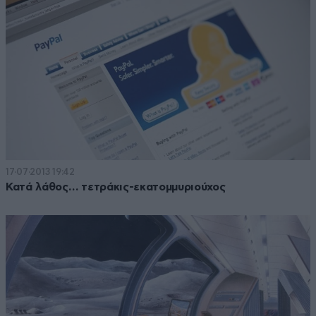
17·07·2013 19:42
Κατά λάθος… τετράκις-εκατομμυριούχος