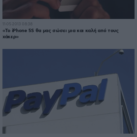
11·05·2013 08:38
«To iPhone 5S θα μας σώσει μια και καλή από τους
χάκερ»