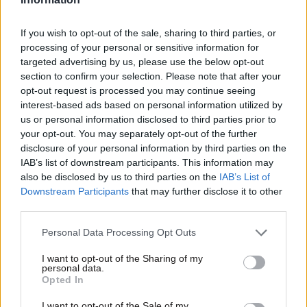
If you wish to opt-out of the sale, sharing to third parties, or
processing of your personal or sensitive information for
targeted advertising by us, please use the below opt-out
section to confirm your selection. Please note that after your
opt-out request is processed you may continue seeing
interest-based ads based on personal information utilized by
us or personal information disclosed to third parties prior to
your opt-out. You may separately opt-out of the further
disclosure of your personal information by third parties on the
IAB’s list of downstream participants. This information may
03·02·2021 18:29
also be disclosed by us to third parties on the
IAB’s List of
Αρκουμανέας: Δεν υπάρχει κανένα παράλληλο σύστημα
Downstream Participants
that may further disclose it to other
καταγραφής κρουσμάτων
third parties.
Please note that this website/app uses one or more Google
Personal Data Processing Opt Outs
services and may gather and store information including but
not limited to your visit or usage behaviour. You may click to
I want to opt-out of the Sharing of my
personal data.
grant or deny consent to Google and its third-party tags to
Opted In
use your data for below specified purposes in below Google
consent section.
I want to opt-out of the Sale of my