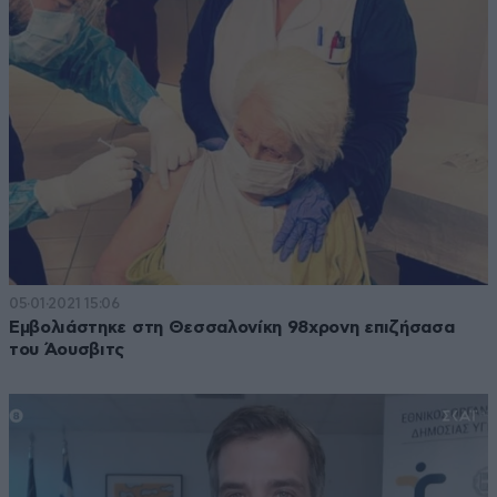
05·01·2021 15:06
Εμβολιάστηκε στη Θεσσαλονίκη 98χρονη επιζήσασα
του Άουσβιτς