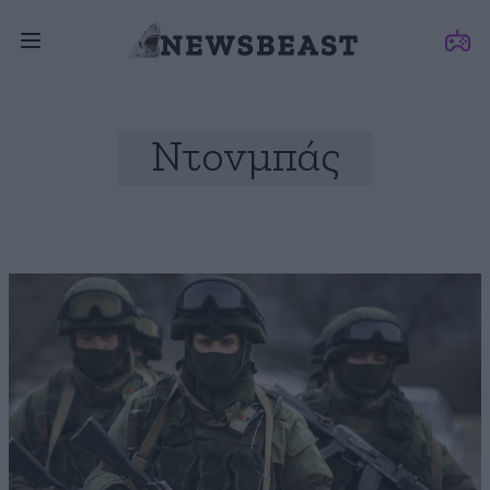
Ντονμπάς