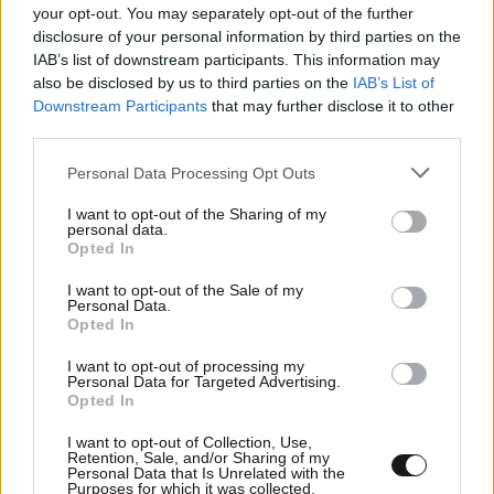
your opt-out. You may separately opt-out of the further
disclosure of your personal information by third parties on the
IAB’s list of downstream participants. This information may
also be disclosed by us to third parties on the
IAB’s List of
27·02·2015 14:26
Downstream Participants
that may further disclose it to other
Χειροπέδες σε οκτώ ισπανούς που μάχονταν στην
third parties.
Ουκρανία
Please note that this website/app uses one or more Google
Personal Data Processing Opt Outs
services and may gather and store information including but
not limited to your visit or usage behaviour. You may click to
I want to opt-out of the Sharing of my
personal data.
grant or deny consent to Google and its third-party tags to
Opted In
use your data for below specified purposes in below Google
consent section.
I want to opt-out of the Sale of my
Personal Data.
Opted In
I want to opt-out of processing my
Personal Data for Targeted Advertising.
Opted In
I want to opt-out of Collection, Use,
Retention, Sale, and/or Sharing of my
Personal Data that Is Unrelated with the
Purposes for which it was collected.