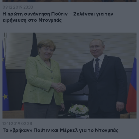
09·12·2019 23:33
Η πρώτη συνάντηση Πούτιν – Ζελένσκι για την
ειρήνευση στο Ντονμπάς
12·11·2019 02:28
Τα «βρήκαν» Πούτιν και Μέρκελ για το Ντονμπάς