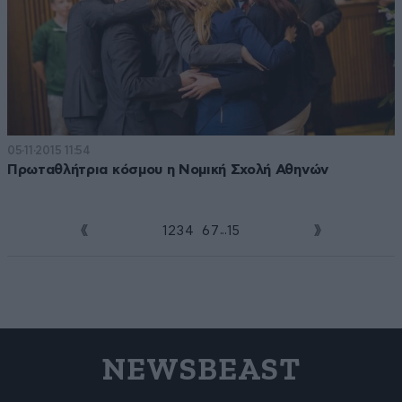
05·11·2015 11:54
Πρωταθλήτρια κόσμου η Νομική Σχολή Αθηνών
...
1
2
3
4
5
6
7
15
NEWSBEAST