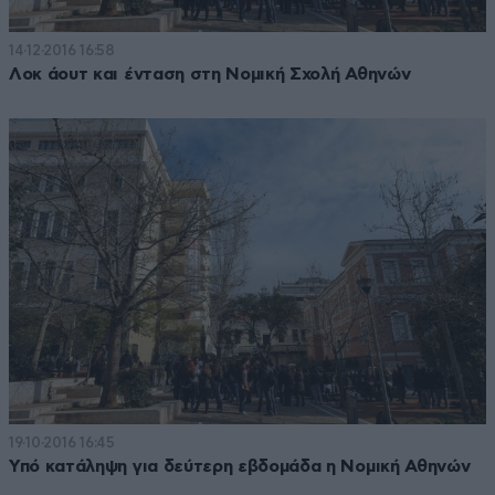
14·12·2016 16:58
Λοκ άουτ και ένταση στη Νομική Σχολή Αθηνών
19·10·2016 16:45
Υπό κατάληψη για δεύτερη εβδομάδα η Νομική Αθηνών