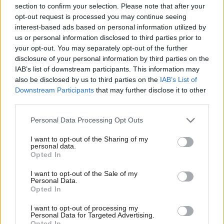
section to confirm your selection. Please note that after your
opt-out request is processed you may continue seeing
interest-based ads based on personal information utilized by
us or personal information disclosed to third parties prior to
your opt-out. You may separately opt-out of the further
disclosure of your personal information by third parties on the
IAB’s list of downstream participants. This information may
also be disclosed by us to third parties on the
IAB’s List of
Downstream Participants
that may further disclose it to other
third parties.
Please note that this website/app uses one or more Google
Personal Data Processing Opt Outs
22·03·2017 23:10
services and may gather and store information including but
Παραδόθηκε προς χρήση το κτίριο της Νομικής Σχολής
not limited to your visit or usage behaviour. You may click to
I want to opt-out of the Sharing of my
στο κέντρο της Αθήνας
personal data.
grant or deny consent to Google and its third-party tags to
Opted In
use your data for below specified purposes in below Google
consent section.
I want to opt-out of the Sale of my
Personal Data.
Opted In
I want to opt-out of processing my
Personal Data for Targeted Advertising.
Opted In