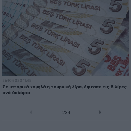
26·10·2020 11:45
Σε ιστορικά χαμηλά η τουρκική λίρα, έφτασε τις 8 λίρες
ανά δολάριο
1
2
3
4