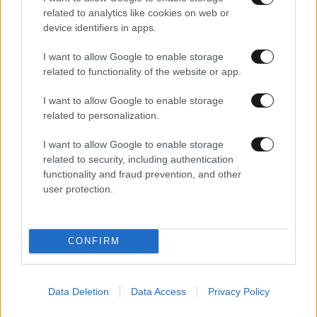
related to analytics like cookies on web or
device identifiers in apps.
I want to allow Google to enable storage
related to functionality of the website or app.
I want to allow Google to enable storage
25·10·2022 13:01
related to personalization.
H Βρετανία έχει νέο πρωθυπουργό και η λίρα ανέβηκε
I want to allow Google to enable storage
related to security, including authentication
functionality and fraud prevention, and other
user protection.
CONFIRM
Data Deletion
Data Access
Privacy Policy