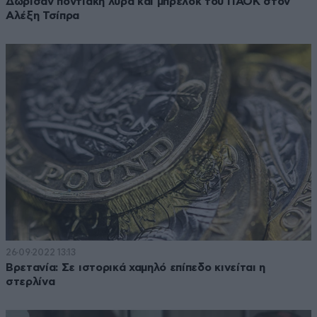
Δώρισαν ποντιακή λύρα και μπρελόκ του ΠΑΟΚ στον
Αλέξη Τσίπρα
26·09·2022 13:13
Βρετανία: Σε ιστορικά χαμηλό επίπεδο κινείται η
στερλίνα