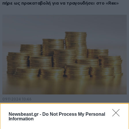
πήρε ως προκαταβολή για να τραγουδήσει στο «Rex»
09·11·2024 10:46
Στην χρυσή λίρα στρέφονται οι Έλληνες – Πού έχει
φτάσει η τιμή της
Newsbeast.gr -
Do Not Process My Personal
Information