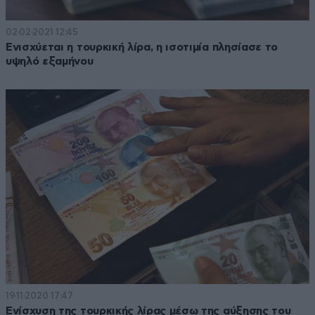
02·02·2021 12:45
Ενισχύεται η τουρκική λίρα, η ισοτιμία πλησίασε το
υψηλό εξαμήνου
19·11·2020 17:47
Ενίσχυση της τουρκικής λίρας μέσω της αύξησης του