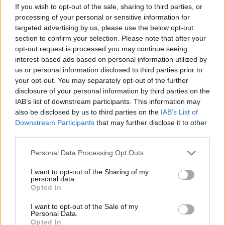
If you wish to opt-out of the sale, sharing to third parties, or
processing of your personal or sensitive information for
targeted advertising by us, please use the below opt-out
section to confirm your selection. Please note that after your
opt-out request is processed you may continue seeing
interest-based ads based on personal information utilized by
us or personal information disclosed to third parties prior to
your opt-out. You may separately opt-out of the further
disclosure of your personal information by third parties on the
IAB’s list of downstream participants. This information may
also be disclosed by us to third parties on the
IAB’s List of
Downstream Participants
that may further disclose it to other
third parties.
19·05·2023 19:00
Τουρκία: Παλινωδίες με το πλαφόν στις αναλήψεις
Please note that this website/app uses one or more Google
Personal Data Processing Opt Outs
μετρητών
services and may gather and store information including but
not limited to your visit or usage behaviour. You may click to
I want to opt-out of the Sharing of my
personal data.
grant or deny consent to Google and its third-party tags to
Opted In
use your data for below specified purposes in below Google
consent section.
I want to opt-out of the Sale of my
Personal Data.
Opted In