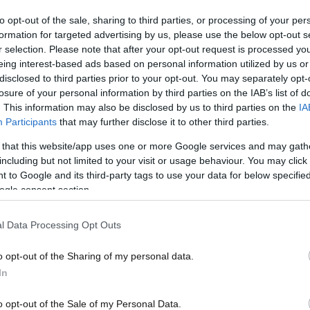
Κεντρική Μακεδονία
Κεντ
to opt-out of the sale, sharing to third parties, or processing of your per
formation for targeted advertising by us, please use the below opt-out s
r selection. Please note that after your opt-out request is processed y
eing interest-based ads based on personal information utilized by us or
disclosed to third parties prior to your opt-out. You may separately opt-
losure of your personal information by third parties on the IAB’s list of
. This information may also be disclosed by us to third parties on the
IA
Participants
that may further disclose it to other third parties.
 that this website/app uses one or more Google services and may gath
including but not limited to your visit or usage behaviour. You may click 
 to Google and its third-party tags to use your data for below specifi
ogle consent section.
09·01·2017 23:09
08·01·
ς
Επιμένει και δημιουργεί προβλήματα
Πού 
ο χιονιάς στην Κεντρική Μακεδονία
αλυσ
l Data Processing Opt Outs
o opt-out of the Sharing of my personal data.
In
o opt-out of the Sale of my Personal Data.