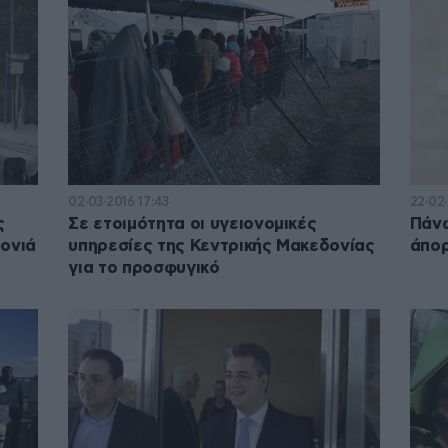
02·03·2016 17:43
22·02·
ς
Σε ετοιμότητα οι υγειονομικές
Πάνω
ιονιά
υπηρεσίες της Κεντρικής Μακεδονίας
άπορ
για το προσφυγικό