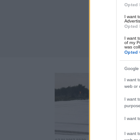
Opted 
I want 
Advertis
Opted 
I want t
of my P
was col
Opted 
Google 
I want t
web or d
I want t
purpose
I want 
I want t
web or d