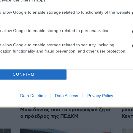
03·01·2017 21:53
28·09·
Η κατάσταση του οδικού δικτύου στην
Μηνυ
o allow Google to enable storage related to functionality of the website
Κεντρική Μακεδονία
υπευ
Τζιτ
o allow Google to enable storage related to personalization.
o allow Google to enable storage related to security, including
cation functionality and fraud prevention, and other user protection.
CONFIRM
Data Deletion
Data Access
Privacy Policy
30·05·2016 19:57
31·03·
Αποφόρτιση της Κεντρικής
Ένωσ
Μακεδονίας από το προσφυγικό ζητά
μονά
ο πρόεδρος της ΠΕΔΚΜ
Κεντ