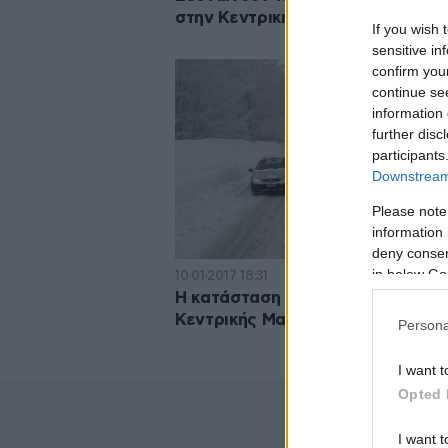
στην Κεντρική Μακεδονία
If you wish 
sensitive in
confirm you
continue se
information 
further disc
participants
Downstream 
Please note
information 
deny consent
in below Go
10·01·2017 18:31
Η κατάσταση στο οδικό δίκτυο τη
Κεντρικής Μακεδονίας
Persona
I want t
Opted 
I want t