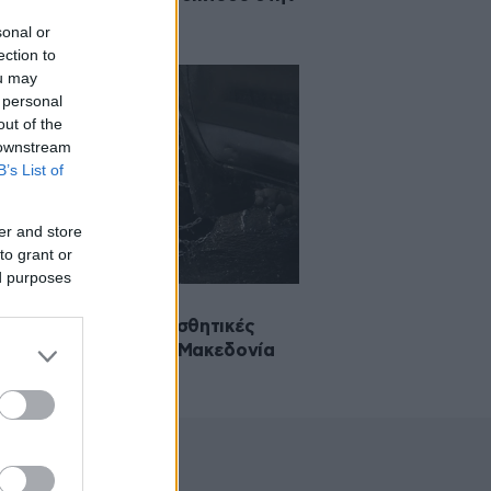
ρική Μακεδονία
sonal or
ection to
ou may
 personal
out of the
 downstream
B’s List of
er and store
to grant or
ed purposes
2017 10:27
χρειάζονται αντιολισθητικές
ίδες στην Κεντρική Μακεδονία