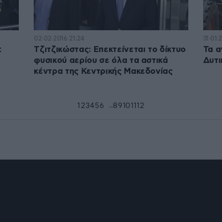
02·02·2016 21:24
31·01·
t
Τζιτζικώστας: Επεκτείνεται το δίκτυο
Τα α
φυσικού αερίου σε όλα τα αστικά
Δυτι
κέντρα της Κεντρικής Μακεδονίας
...
1
2
3
4
5
6
7
8
9
10
11
12