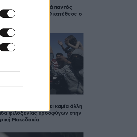
2016 16:13
τήρια αναφορά κατά παντός
θύνου για τον ΟΑΣΘ κατέθεσε ο
ζικώστας
2016 21:54
η Δήμων: Να μη γίνει καμία άλλη
δα φιλοξενίας προσφύγων στην
ρική Μακεδονία