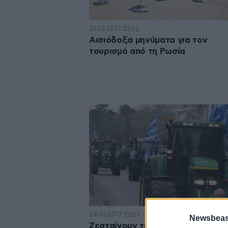
21·03·2017 23:52
Αισιόδοξα μηνύματα για τον
τουρισμό από τη Ρωσία
24·01·2017 23:57
Newsbeast
Ζεσταίνουν τις μηχανές των τρα