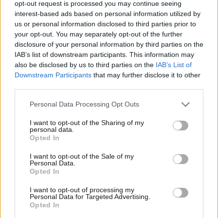
opt-out request is processed you may continue seeing
interest-based ads based on personal information utilized by
us or personal information disclosed to third parties prior to
your opt-out. You may separately opt-out of the further
disclosure of your personal information by third parties on the
IAB’s list of downstream participants. This information may
also be disclosed by us to third parties on the
IAB’s List of
Downstream Participants
that may further disclose it to other
third parties.
16·10·2019 11:51
Please note that this website/app uses one or more Google
Κέρκυρα: Εγκατάλειψη και εικόνες ντροπής στο
Personal Data Processing Opt Outs
services and may gather and store information including but
Αχίλλειο
not limited to your visit or usage behaviour. You may click to
I want to opt-out of the Sharing of my
personal data.
grant or deny consent to Google and its third-party tags to
Opted In
use your data for below specified purposes in below Google
consent section.
I want to opt-out of the Sale of my
Personal Data.
Opted In
I want to opt-out of processing my
Personal Data for Targeted Advertising.
Opted In