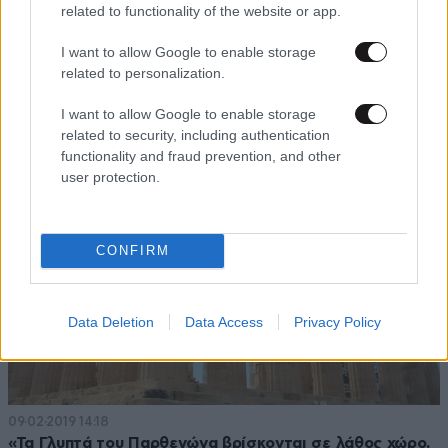
related to functionality of the website or app.
27·04·2019 00:14
I want to allow Google to enable storage
Οι μυστικοί θησαυροί που κρύβει το Α’ Νεκροταφείο
related to personalization.
Αθηνών
I want to allow Google to enable storage
related to security, including authentication
functionality and fraud prevention, and other
user protection.
CONFIRM
Data Deletion
Data Access
Privacy Policy
09·02·2019 14:18
«Τα Γλυπτά του Παρθενώνα βρίσκονται σε λάθος χώρο,