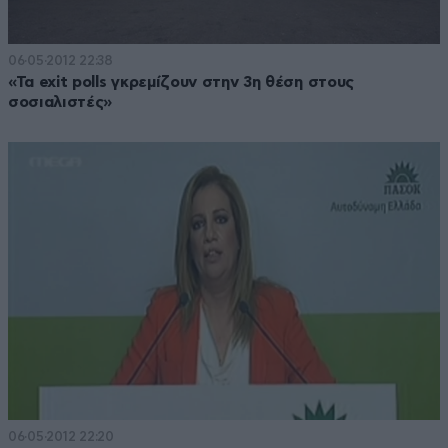
06·05·2012 22:38
«Τα exit polls γκρεμίζουν στην 3η θέση στους
σοσιαλιστές»
06·05·2012 22:20