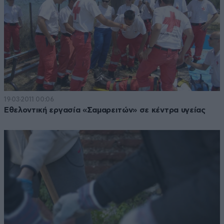
19·03·2011 00:06
Εθελοντική εργασία «Σαμαρειτών» σε κέντρα υγείας