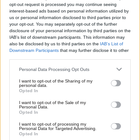
opt-out request is processed you may continue seeing
interest-based ads based on personal information utilized by
us or personal information disclosed to third parties prior to
your opt-out. You may separately opt-out of the further
disclosure of your personal information by third parties on the
IAB’s list of downstream participants. This information may
also be disclosed by us to third parties on the
IAB’s List of
Downstream Participants
that may further disclose it to other
third parties.
Please note that this website/app uses one or more Google
Personal Data Processing Opt Outs
services and may gather and store information including but
01·07·2011 13:57
not limited to your visit or usage behaviour. You may click to
I want to opt-out of the Sharing of my
Με αγάπη και σεβασμό δίπλα στα «αποκλεισμένα» παιδιά
personal data.
grant or deny consent to Google and its third-party tags to
Opted In
use your data for below specified purposes in below Google
consent section.
I want to opt-out of the Sale of my
Personal Data.
Opted In
I want to opt-out of processing my
Personal Data for Targeted Advertising.
Opted In