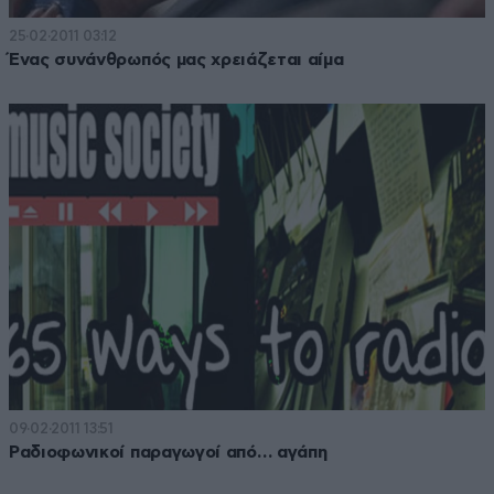
25·02·2011 03:12
Ένας συνάνθρωπός μας χρειάζεται αίμα
09·02·2011 13:51
Ραδιοφωνικοί παραγωγοί από… αγάπη