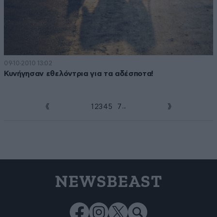
09·10·2010 13:02
Κυνήγησαν εθελόντρια για τα αδέσποτα!
...
1
2
3
4
5
6
7
NEWSBEAST