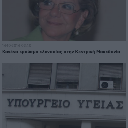
14·10·2014 03:40
Κανένα κρούσμα ελονοσίας στην Κεντρική Μακεδονία