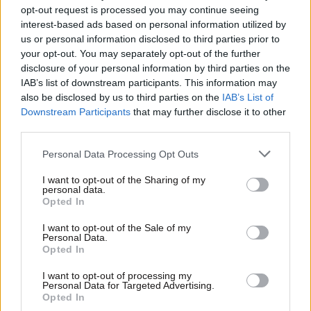
opt-out request is processed you may continue seeing
interest-based ads based on personal information utilized by
us or personal information disclosed to third parties prior to
your opt-out. You may separately opt-out of the further
disclosure of your personal information by third parties on the
IAB’s list of downstream participants. This information may
also be disclosed by us to third parties on the
IAB’s List of
Downstream Participants
that may further disclose it to other
third parties.
26·05·2015 11:48
Please note that this website/app uses one or more Google
Personal Data Processing Opt Outs
ΠΟΥ: Η ελονοσία πρέπει να εξαλειφθεί μέχρι το 2030
services and may gather and store information including but
not limited to your visit or usage behaviour. You may click to
I want to opt-out of the Sharing of my
personal data.
grant or deny consent to Google and its third-party tags to
Opted In
use your data for below specified purposes in below Google
consent section.
I want to opt-out of the Sale of my
Personal Data.
Opted In
I want to opt-out of processing my
Personal Data for Targeted Advertising.
Opted In