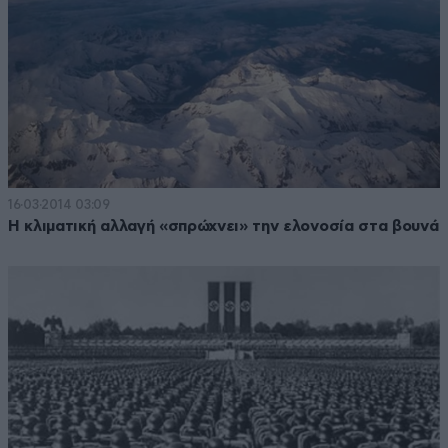
16·03·2014 03:09
Η κλιματική αλλαγή «σπρώχνει» την ελονοσία στα βουνά