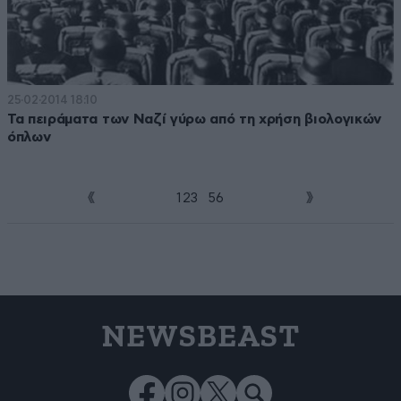
25·02·2014 18:10
Τα πειράματα των Ναζί γύρω από τη χρήση βιολογικών
όπλων
1
2
3
4
5
6
NEWSBEAST