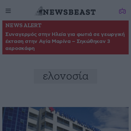
NEWS ALERT
Συναγερμός στην Ηλεία για φωτιά σε γεωργική
έκταση στην Αγία Μαρίνα – Σηκώθηκαν 3
αεροσκάφη
ελονοσία