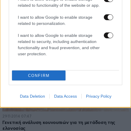
related to functionality of the website or app.
19·12·2014 10:52
I want to allow Google to enable storage
Στο μισό μειώθηκαν οι θάνατοι από ελονοσία
related to personalization.
I want to allow Google to enable storage
related to security, including authentication
functionality and fraud prevention, and other
user protection.
CONFIRM
Data Deletion
Data Access
Privacy Policy
29·11·2014 07:47
Γενετική ανάλυση κουνουπιών για τη μετάδοση της
ελονοσίας