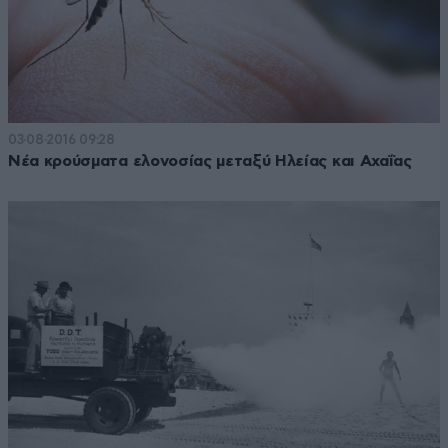
03·08·2016 09:28
Νέα κρούσματα ελονοσίας μεταξύ Ηλείας και Αχαΐας