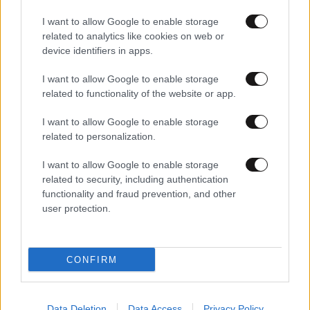
I want to allow Google to enable storage
related to analytics like cookies on web or
device identifiers in apps.
I want to allow Google to enable storage
related to functionality of the website or app.
24·11·2020 17:07
Σοκαριστικά στοιχεία για τις απώλειες των
I want to allow Google to enable storage
αεροπορικών εταιρειών: Θα χάσουν 157 δισεκατομμύρια
related to personalization.
σε δυο χρόνια
I want to allow Google to enable storage
related to security, including authentication
functionality and fraud prevention, and other
user protection.
CONFIRM
Data Deletion
Data Access
Privacy Policy