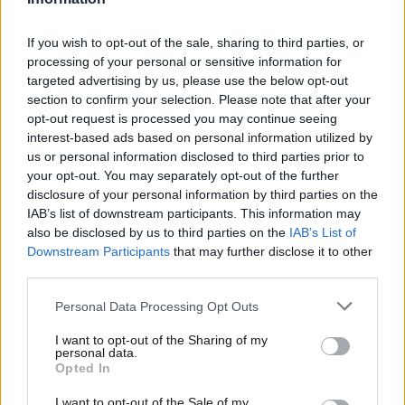
If you wish to opt-out of the sale, sharing to third parties, or
processing of your personal or sensitive information for
targeted advertising by us, please use the below opt-out
section to confirm your selection. Please note that after your
opt-out request is processed you may continue seeing
interest-based ads based on personal information utilized by
us or personal information disclosed to third parties prior to
your opt-out. You may separately opt-out of the further
disclosure of your personal information by third parties on the
IAB’s list of downstream participants. This information may
also be disclosed by us to third parties on the
IAB’s List of
15·12·2020 23:22
Downstream Participants
that may further disclose it to other
Ρωσική αεροπορική εταιρεία δημιουργεί ειδικές θέσεις
third parties.
για όσους αρνούνται να φορέσουν μάσκα
Please note that this website/app uses one or more Google
Personal Data Processing Opt Outs
services and may gather and store information including but
not limited to your visit or usage behaviour. You may click to
I want to opt-out of the Sharing of my
personal data.
grant or deny consent to Google and its third-party tags to
Opted In
use your data for below specified purposes in below Google
consent section.
I want to opt-out of the Sale of my