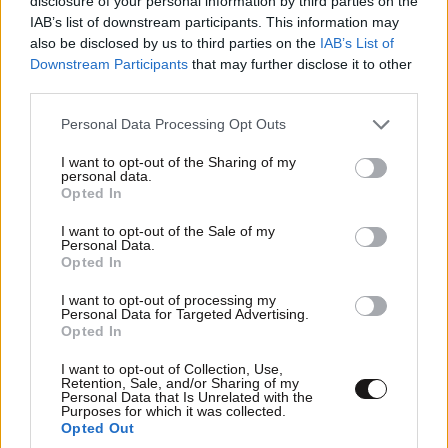
disclosure of your personal information by third parties on the
LIFESTYLE
3 ω. πριν
IAB’s list of downstream participants. This information may
Ρίτσαρντ Γκιρ: Σάλος για τη διαφορά 48 ετών
also be disclosed by us to third parties on the
IAB’s List of
Downstream Participants
that may further disclose it to other
με τη συμπρωταγωνίστριά του – «Θα μπορούσε
third parties.
να είναι εγγονή του»
Please note that this website/app uses one or more Google
Personal Data Processing Opt Outs
services and may gather and store information including but
not limited to your visit or usage behaviour. You may click to
I want to opt-out of the Sharing of my
personal data.
grant or deny consent to Google and its third-party tags to
Opted In
use your data for below specified purposes in below Google
consent section.
I want to opt-out of the Sale of my
Personal Data.
Opted In
I want to opt-out of processing my
Personal Data for Targeted Advertising.
Opted In
I want to opt-out of Collection, Use,
Retention, Sale, and/or Sharing of my
Personal Data that Is Unrelated with the
Purposes for which it was collected.
Opted Out
ΠΡΟΛΗΨΗ & ΘΕΡΑΠΕΙΑ
07·08·2026 07:30