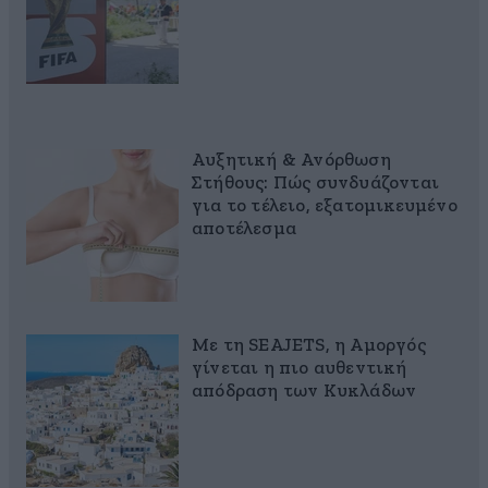
Αυξητική & Ανόρθωση
Στήθους: Πώς συνδυάζονται
για το τέλειο, εξατομικευμένο
αποτέλεσμα
Με τη SEAJETS, η Αμοργός
γίνεται η πιο αυθεντική
απόδραση των Κυκλάδων