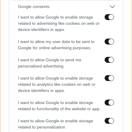
Νέο χάπι ρίχνει την «κακή» χοληστερίνη έως και
Google consents
60% – Πήρε έγκριση και μπορεί να αλλάξει τα
I want to allow Google to enable storage
πάντα
related to advertising like cookies on web or
device identifiers in apps.
I want to allow my user data to be sent to
Google for online advertising purposes.
I want to allow Google to send me
personalized advertising.
I want to allow Google to enable storage
related to analytics like cookies on web or
device identifiers in apps.
I want to allow Google to enable storage
related to functionality of the website or app.
ΕΛΛΑΔΑ
2 ω. πριν
I want to allow Google to enable storage
Γυναίκα έπεσε σε ακάλυπτο από τον 5ο όροφο
related to personalization.
πολυκατοικίας στη Μιχαλακοπούλου –