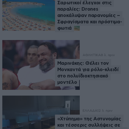
Σαρωτικοί έλεγχοι στις
παραλίες: Drones
αποκάλυψαν παρανομίες –
Σφραγίσματα και πρόστιμα-
φωτιά
ΑΘΛΗΤΙΚΑ
8 λ. πριν
Μαρινάκης: Θέλει τον
Μονκαντά για ρόλο-κλειδί
στο πολυϊδιοκτησιακό
μοντέλο
ΕΛΛΑΔΑ
12 λ. πριν
«Χτύπημα» της Αστυνομίας
και τέσσερις συλλήψεις σε