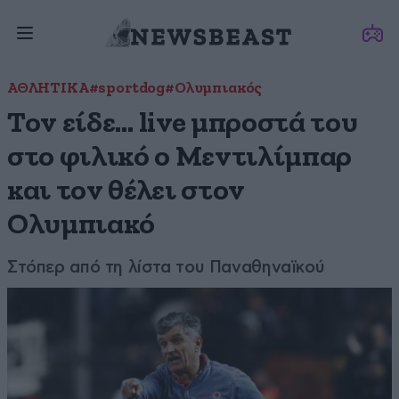
ΑΘΛΗΤΙΚΑ
#sportdog
#Ολυμπιακός
Τον είδε… live μπροστά του
στο φιλικό ο Μεντιλίμπαρ
και τον θέλει στον
Ολυμπιακό
Στόπερ από τη λίστα του Παναθηναϊκού