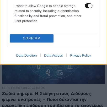
Ανασύρθηκε χωρίς τις αισθήσεις της
I want to allow Google to enable storage
related to security, including authentication
functionality and fraud prevention, and other
user protection.
CONFIRM
Data Deletion
Data Access
Privacy Policy
LIFESTYLE
07·08·2026 06:06
Ζώδια σήμερα: Η Σελήνη στους Διδύμους
φέρνει ανατροπές – Ποιοι δέχονται την
ευεργετική επίδραση του Δία από το απόγευμα;