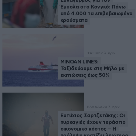
Συναγερμός για τον
Έμπολα στο Κονγκό: Πάνω
από 4.000 τα επιβεβαιωμένα
κρούσματα
ΤΑΞΙΔΙ
17 λ. πριν
MINOAN LINES:
Ταξιδεύουμε στη Μήλο με
εκπτώσεις έως 50%
ΕΛΛΑΔΑ
20 λ. πριν
Ευτύχιος Σαρτζετάκης: Οι
πυρκαγιές έχουν τεράστιο
οικονομικό κόστος – Η
πρόληψη κοστίζει λιγότερο