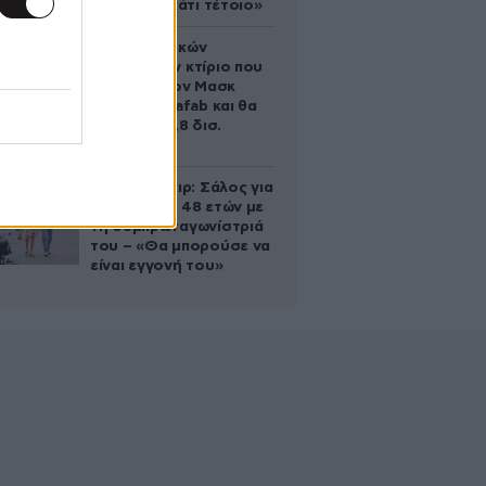
ικανός για κάτι τέτοιο»
Το φαραωνικών
διαστάσεων κτίριο που
χτίζει ο Έλον Μασκ
λέγεται Terafab και θα
κοστίσει 16,8 δισ.
δολάρια
Ρίτσαρντ Γκιρ: Σάλος για
τη διαφορά 48 ετών με
τη συμπρωταγωνίστριά
του – «Θα μπορούσε να
είναι εγγονή του»