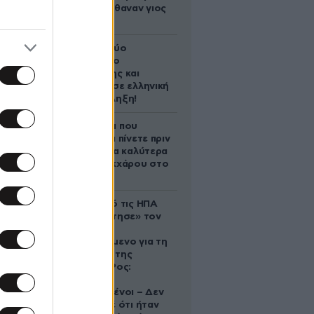
Ακαριαία πέθαναν γιος
και μητέρα
Ακυρώνει δύο
συμβόλαια ο
Λαρεντζάκης και
υπογράφει σε ελληνική
ομάδα-έκπληξη!
5 ροφήματα που
μπορείτε να πίνετε πριν
τον ύπνο για καλύτερα
επίπεδα σακχάρου στο
αίμα
Ζευγάρι από τις ΗΠΑ
που «υιοθέτησε» τον
Αφγανό
κατηγορούμενο για τη
δολοφονία της
Ελίζαμπεθ Ρος:
«Είμαστε
συντετριμμένοι – Δεν
έδειξε ποτέ ότι ήταν