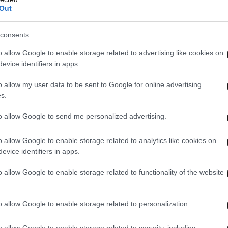
πυρκαγιών
Out
consents
o allow Google to enable storage related to advertising like cookies on
ΕΛΛΑΔΑ
21·08·2010 09:54
evice identifiers in apps.
Νέο παράθυρο
o allow my user data to be sent to Google for online advertising
s.
to allow Google to send me personalized advertising.
o allow Google to enable storage related to analytics like cookies on
evice identifiers in apps.
Η πρόγνωση για
o allow Google to enable storage related to functionality of the website
σήμερα
o allow Google to enable storage related to personalization.
ΕΛΛΑΔΑ
21·08·2010 02:51
Νέο παράθυρο
o allow Google to enable storage related to security, including