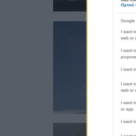
Opted 
Google 
I want t
web or d
I want t
purpose
I want 
I want t
web or d
I want t
or app.
I want t
I want t