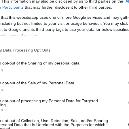
. This information may also be disclosed by us to third parties on the
IA
Participants
that may further disclose it to other third parties.
 that this website/app uses one or more Google services and may gath
including but not limited to your visit or usage behaviour. You may click 
Η 1η κλήρωση του
 to Google and its third-party tags to use your data for below specifi
SUPER 3
ogle consent section.
l Data Processing Opt Outs
ΕΛΛΑΔΑ
21·08·2010 14:19
Νέο παράθυρο
o opt-out of the Sharing of my personal data.
In
o opt-out of the Sale of my Personal Data.
In
to opt-out of processing my Personal Data for Targeted
ing.
In
Καλά τα νέα από τα
o opt-out of Collection, Use, Retention, Sale, and/or Sharing
μέτωπα των
ersonal Data that Is Unrelated with the Purposes for which it
lected.