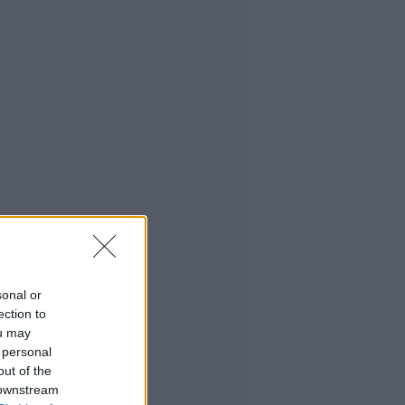
sonal or
ection to
ou may
 personal
out of the
 downstream