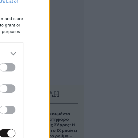
B’s List of
er and store
to grant or
ed purposes
ΔΗΜΟΦΙΛΗ
Βίντεο-ντοκουμέντο
από το θανατηφόρο
τροχαίο στις Σέρρες: Η
στιγμή που το ΙΧ μπαίνει
στο αντίθετο ρεύμα –