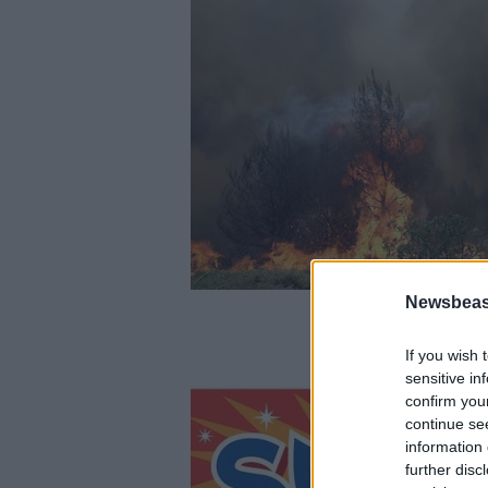
Newsbeast
If you wish 
sensitive in
confirm you
continue se
information 
further disc