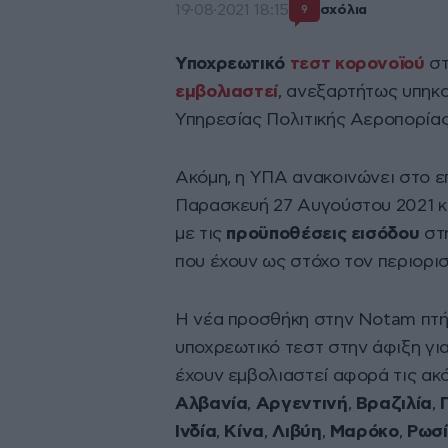
19·08·2021 18:15
σχόλια
9
Υποχρεωτικό
τεστ
κορονοϊού
στ
εμβολιαστεί
, ανεξαρτήτως υπηκ
Υπηρεσίας Πολιτικής Αεροπορίας
Ακόμη, η ΥΠΑ ανακοινώνει στο επ
Παρασκευή 27 Αυγούστου 2021 κα
με τις
προϋποθέσεις εισόδου
στη
που έχουν ως στόχο τον περιορι
Η νέα προσθήκη στην Νotam πτή
υποχρεωτικό τεστ στην άφιξη γι
έχουν εμβολιαστεί αφορά τις ακ
Αλβανία
,
Αργεντινή
,
Βραζιλία
,
Ινδία
,
Κίνα
,
Λιβύη
,
Μαρόκο
,
Ρωσ