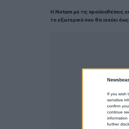
Η Νotam με τις προϋποθέσεις ε
το εξωτερικό που θα ισχύει έως
Newsbeast
If you wish 
sensitive in
confirm you
continue se
information 
further disc