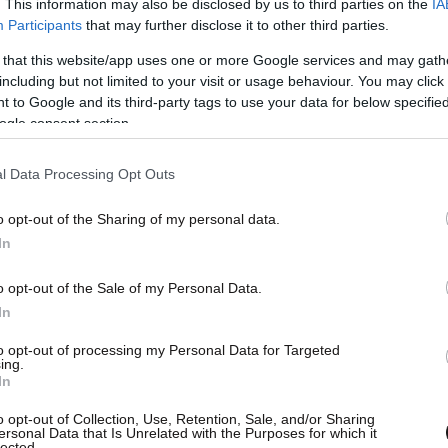
. This information may also be disclosed by us to third parties on the
IA
Participants
that may further disclose it to other third parties.
 that this website/app uses one or more Google services and may gath
including but not limited to your visit or usage behaviour. You may click 
 to Google and its third-party tags to use your data for below specifi
ogle consent section.
l Data Processing Opt Outs
o opt-out of the Sharing of my personal data.
In
o opt-out of the Sale of my Personal Data.
ίτες χώρες: Σύμφωνα με την αεροπορική οδηγία
In
τη χώρα των υπηκόων τρίτων κρατών πλην των
to opt-out of processing my Personal Data for Targeted
ing.
φωνίας Σένγκεν συμπεριλαμβανομένων των
In
, με τα οποία αυτοί έχουν συνάψει σύμφωνο
o opt-out of Collection, Use, Retention, Sale, and/or Sharing
λίκων τέκνων τους. Εξαιρούνται οι επιβάτες που
ersonal Data that Is Unrelated with the Purposes for which it
lected.