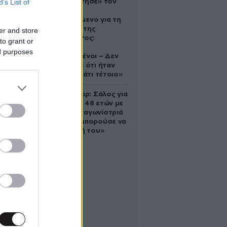
B’s List of
που «υιοθέτησε» τον
Αφγανό
κατηγορούμενο για τη
δολοφονία της
er and store
Ελίζαμπεθ Ρος:
to grant or
«Είμαστε
ed purposes
συντετριμμένοι – Δεν
έδειξε ποτέ ότι ήταν
ικανός για κάτι τέτοιο»
Ρίτσαρντ Γκιρ: Σάλος για
τη διαφορά 48 ετών με
τη συμπρωταγωνίστριά
του – «Θα μπορούσε να
είναι εγγονή του»