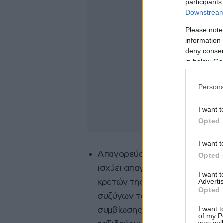
participants
Downstream 
Please note
information 
deny consent
in below Go
Persona
I want t
Opted 
I want t
Απαγορεύσεις υπηκόων από τρ
Opted 
ισχύει απαγόρευση εισόδου σ
I want 
Advertis
κρατών της Ε. Ε και της Συμ
Opted 
συζύγων τους ή των προσώπων
I want t
συμβίωσης, καθώς και των ανη
of my P
was col