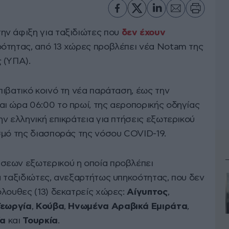
ην άφιξη για ταξιδιώτες που
δεν έχουν
οότητας, από 13 χώρες προβλέπει νέα Notam της
 (ΥΠΑ).
ιβατικό κοινό τη νέα παράταση, έως την
ι ώρα 06:00 το πρωί, της αεροπορικής οδηγίας
ν ελληνική επικράτεια για πτήσεις εξωτερικού
σμό της διασποράς της νόσου COVID-19.
σεων εξωτερικού η οποία προβλέπει
α ταξιδιώτες, ανεξαρτήτως υπηκοότητας, που δεν
όλουθες (13) δεκατρείς χώρες:
Αίγυπτος
,
Γεωργία
,
Κούβα
,
Ηνωμένα Αραβικά Εμιράτα
,
ία
και
Τουρκία
.