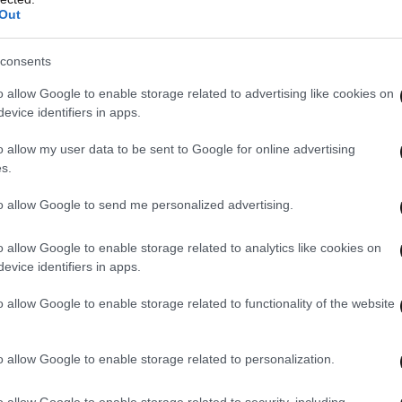
ς (essential reasons) και οι μόνιμοι κάτοικοι των
Out
λία, Βόρεια Μακεδονία, Ηνωμένα Αραβικά
Αμερικής, Ηνωμένο Βασίλειο, Ισραήλ, Καναδάς,
consents
λανδία, Νότια Κορέα, Κατάρ, Κίνα, Κουβέιτ,
o allow Google to enable storage related to advertising like cookies on
αβία, Σερβία, Σιγκαπούρη, Βοσνία-Ερζεγοβίνη,
evice identifiers in apps.
, Λίβανος, Αζερμπαϊτζάν, Αρμενία, Ιορδανία,
o allow my user data to be sent to Google for online advertising
αρίνος, Ανδόρρα, Βατικανό, Μονακό, Τουρκία και
s.
 ταξιδιώτες προς Ελλάδα, ανεξαρτήτως
to allow Google to send me personalized advertising.
ην ηλεκτρονική φόρμα PLF (Passenger Locator
o allow Google to enable storage related to analytics like cookies on
υνση https://travel.gov.gr οποιαδήποτε ώρα πριν
evice identifiers in apps.
ος Ελλάδα. Η απόδειξη συμπλήρωσης της
 αποστέλλεται αυτόματα με ηλεκτρονικό μήνυμα
o allow Google to enable storage related to functionality of the website
 θεωρείται αναγκαίο ταξιδιωτικό έγγραφο.
οποιητικό εμβολίου ή αρνητικό PCR/RAPID TEST
o allow Google to enable storage related to personalization.
 πιστοποιητικό: Για τους ταξιδιώτες προς
o allow Google to enable storage related to security, including