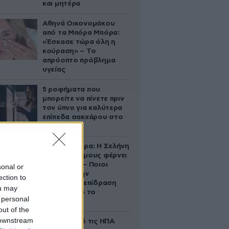
και μητέρα
Αθηνά Οικονομάκου
από τα Μπόρα Μπόρα:
«Έσκασε τώρα όλη η
κούραση» – Το
απρόοπτο πρόβλημα
υγείας
5 ροφήματα που
μπορείτε να πίνετε πριν
τον ύπνο για καλύτερα
επίπεδα σακχάρου στο
αίμα
Ζώδια σήμερα: Η Σελήνη
στους Διδύμους φέρνει
ανατροπές – Ποιοι
sonal or
δέχονται την
ection to
ευεργετική επίδραση
ou may
του Δία από το
 personal
απόγευμα;
out of the
 downstream
Ζευγάρι από τις ΗΠΑ