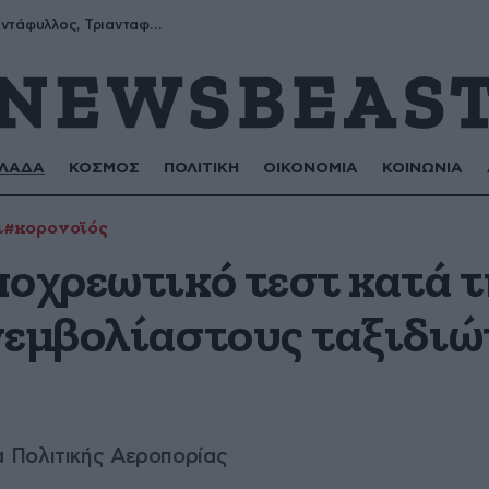
Μύρων, Τριαντάφυλλος, Τριανταφυλλιά, Φυλλιώ, Ρόζα
ΛΑΔΑ
ΚΟΣΜΟΣ
ΠΟΛΙΤΙΚΗ
ΟΙΚΟΝΟΜΙΑ
ΚΟΙΝΩΝΙΑ
ι
#κορονοϊός
ποχρεωτικό τεστ κατά τ
νεμβολίαστους ταξιδιώτ
 Πολιτικής Αεροπορίας