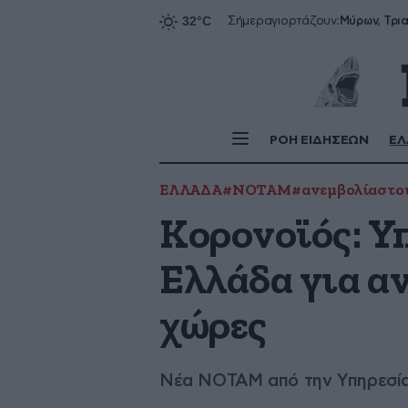
Σήμερα
γιορτάζουν:
ΡΟΗ ΕΙΔΗΣΕΩΝ
ΕΛ
ΕΛΛΑΔΑ
#NOTAM
#ανεμβολίαστο
Κορονοϊός: Υ
Ελλάδα για α
χώρες
Νέα NOTAM από την Υπηρεσία