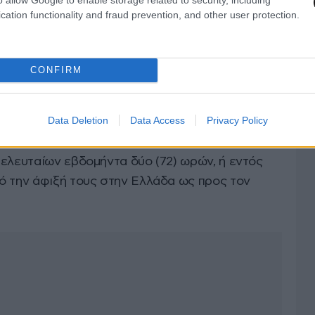
η χώρα είναι μια από τις παρακάτω:
cation functionality and fraud prevention, and other user protection.
υλάχιστον δεκατεσσάρων (14) ημερών τον
19 και να προσκομίσουν πιστοποιητικό
CONFIRM
κή, γαλλική, γερμανική, ιταλική, ισπανική ή
 εκδοθεί από δημόσια αρχή.
Data Deletion
Data Access
Privacy Policy
οί σε εργαστηριακό έλεγχο για κορωνοϊό COVID-
τελευταίων εβδομήντα δύο (72) ωρών, ή εντός
ό την άφιξή τους στην Ελλάδα ως προς τον