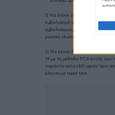
Ελλάδα προϋπόθεση εισόδου στ
authenti
1) Να έχουν ολοκληρώσει προ το
εμβολιασμό για κορωνοϊό COVID-
εμβολιασμού, στην ελληνική, αγγλι
ρωσική γλώσσα, το οποίο να έχει
2) Να έχουν διαγνωσθεί αρνητικ
19 με τη μέθοδο PCR εντός των 
σαράντα οκτώ (48) ωρών πριν απ
έλεγχο με rapid test.