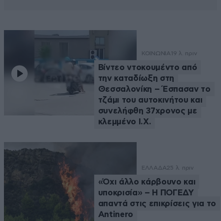
ΚΟΙΝΩΝΙΑ
19 λ. πριν
Βίντεο ντοκουμέντο από
την καταδίωξη στη
Θεσσαλονίκη – Έσπασαν το
τζάμι του αυτοκινήτου και
συνελήφθη 37χρονος με
κλεμμένο Ι.Χ.
ΕΛΛΑΔΑ
25 λ. πριν
«Όχι άλλο κάρβουνο και
υποκρισία» – Η ΠΟΓΕΔΥ
απαντά στις επικρίσεις για το
Antinero