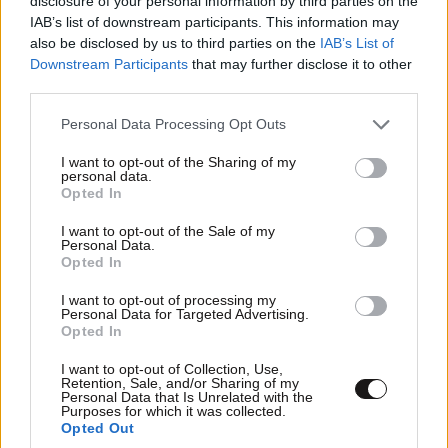
disclosure of your personal information by third parties on the
IAB’s list of downstream participants. This information may
also be disclosed by us to third parties on the
IAB’s List of
Downstream Participants
that may further disclose it to other
third parties.
Please note that this website/app uses one or more Google
Personal Data Processing Opt Outs
services and may gather and store information including but
not limited to your visit or usage behaviour. You may click to
I want to opt-out of the Sharing of my
personal data.
grant or deny consent to Google and its third-party tags to
Opted In
use your data for below specified purposes in below Google
consent section.
I want to opt-out of the Sale of my
Personal Data.
Opted In
I want to opt-out of processing my
Personal Data for Targeted Advertising.
Opted In
I want to opt-out of Collection, Use,
Retention, Sale, and/or Sharing of my
Personal Data that Is Unrelated with the
Purposes for which it was collected.
Opted Out