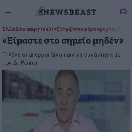
ΕΛΛΑΔΑ
#απεργία
#βενζίνη
#βυτιοφόρα
#φορτηγά
«Είμαστε στο σημείο μηδέν»
Τι λένε οι απεργοί λίγο πριν τη συνάντηση με
τον Δ. Ρέππα