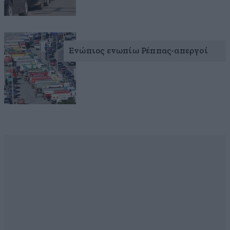
Ενώπιος ενωπίω Ρέππας-απεργοί