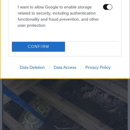
I want to allow Google to enable storage
related to security, including authentication
functionality and fraud prevention, and other
user protection.
ΕΛΛΑΔΑ
10·08·2026 00:07
Σαν σήμερα 10 Αυγούστου: Η Ελλάδα αγγίζει
CONFIRM
για λίγο το όνειρο «των δύο ηπείρων και των
πέντε θαλασσών»
Data Deletion
Data Access
Privacy Policy