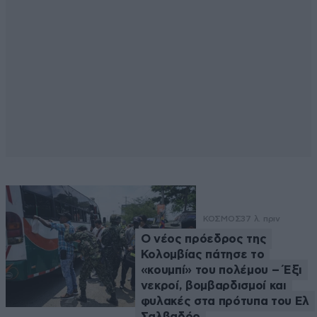
ΚΟΣΜΟΣ
37 λ. πριν
Ο νέος πρόεδρος της
Κολομβίας πάτησε το
«κουμπί» του πολέμου – Έξι
νεκροί, βομβαρδισμοί και
φυλακές στα πρότυπα του Ελ
Σαλβαδόρ