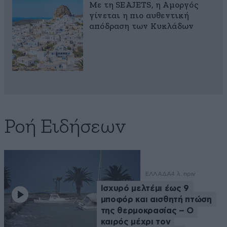
Με τη SEAJETS, η Αμοργός
γίνεται η πιο αυθεντική
απόδραση των Κυκλάδων
Ροή Ειδήσεων
ΕΛΛΑΔΑ
4 λ. πριν
Ισχυρό μελτέμι έως 9
μποφόρ και αισθητή πτώση
της θερμοκρασίας – O
καιρός μέχρι τον