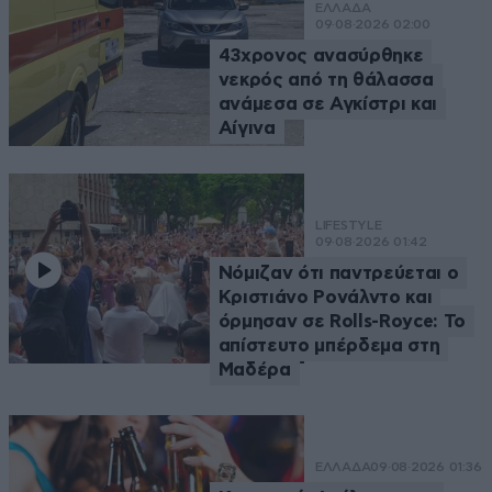
ΕΛΛΑΔΑ
09·08·2026 02:00
43χρονος ανασύρθηκε
νεκρός από τη θάλασσα
ανάμεσα σε Αγκίστρι και
Αίγινα
LIFESTYLE
09·08·2026 01:42
Νόμιζαν ότι παντρεύεται ο
Κριστιάνο Ρονάλντο και
όρμησαν σε Rolls-Royce: Το
απίστευτο μπέρδεμα στη
Μαδέρα
ΕΛΛΑΔΑ
09·08·2026 01:36