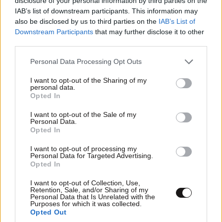
disclosure of your personal information by third parties on the
IAB’s list of downstream participants. This information may
ζούμε η αγάπη τους ειναι πιο ανιδιοτελής και
also be disclosed by us to third parties on the
IAB’s List of
σεβαστή απο αυτή των ανθρώπων.
LIFESTYLE
08·08·2026 19:12
Downstream Participants
that may further disclose it to other
Εριέττα Κούρκουλου – Τα 33α γενέθλια και τα
third parties.
Απαντήστε
3
1
φιλιά με τον Βύρωνα Βασιλειάδη: «Καμία στιγμή
ευτυχίας δεδομένη»
Please note that this website/app uses one or more Google
Personal Data Processing Opt Outs
services and may gather and store information including but
not limited to your visit or usage behaviour. You may click to
I want to opt-out of the Sharing of my
personal data.
grant or deny consent to Google and its third-party tags to
Γκιοζης Καρας
18·05·2016 13:39
Opted In
use your data for below specified purposes in below Google
consent section.
Και στην ειδομενη εχουν "εξαφανιστει" πολλες
I want to opt-out of the Sale of my
Personal Data.
γατες...
Opted In
Απαντήστε
8
0
I want to opt-out of processing my
Personal Data for Targeted Advertising.
Opted In
I want to opt-out of Collection, Use,
Retention, Sale, and/or Sharing of my
Personal Data that Is Unrelated with the
Purposes for which it was collected.
Opted Out