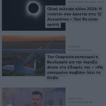
ΚΟΣΜΟΣ
09·08·2026 01:12
Ολική έκλειψη ηλίου 2026: Η
«νύχτα» που έρχεται στις 12
Αυγούστου – Πού θα είναι
ορατή
ΚΟΣΜΟΣ
09·08·2026 01:00
Την Ουκρανία κατηγορεί η
Βουλγαρία για την έκρηξη
drone στο έδαφός της – «Μη
εσκεμμένο συμβάν» λέει το
Κίεβο
LIFESTYLE
09·08·2026 00:48