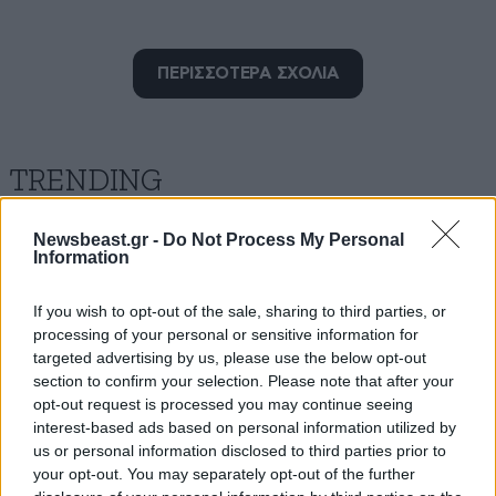
tro11
18·05·2016 21:03
ΠΕΡΙΣΣΟΤΕΡΑ ΣΧΟΛΙΑ
Η φωτογραφία είναι πρόσφατη;
Απαντήστε
0
0
TRENDING
Newsbeast.gr -
Do Not Process My Personal
leyterisanemelos
18·05·2016 20:17
Information
Χάθηκε ή απελευθερώθηκε ...
If you wish to opt-out of the sale, sharing to third parties, or
processing of your personal or sensitive information for
Απαντήστε
0
2
targeted advertising by us, please use the below opt-out
section to confirm your selection. Please note that after your
opt-out request is processed you may continue seeing
interest-based ads based on personal information utilized by
ORUE
18·05·2016 14:37
us or personal information disclosed to third parties prior to
your opt-out. You may separately opt-out of the further
Ευχομαι να βρεθεί το ζωάκι σας, στις εποχές που