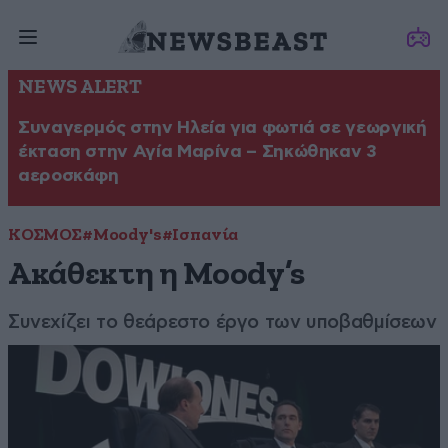
NEWS ALERT
Συναγερμός στην Ηλεία για φωτιά σε γεωργική
έκταση στην Αγία Μαρίνα – Σηκώθηκαν 3
αεροσκάφη
ΚΟΣΜΟΣ
#Moody's
#Ισπανία
Ακάθεκτη η Moody’s
Συνεχίζει το θεάρεστο έργο των υποβαθμίσεων