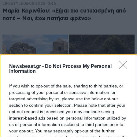
LIFESTYLE
06·08·2026 12:46
Μαρία Κορινθίου: «Είμαι πιο ευτυχισμένη από
ποτέ – Ναι, έχω πατήσει φρένο»
Newsbeast.gr -
Do Not Process My Personal
Information
If you wish to opt-out of the sale, sharing to third parties, or
processing of your personal or sensitive information for
targeted advertising by us, please use the below opt-out
section to confirm your selection. Please note that after your
opt-out request is processed you may continue seeing
interest-based ads based on personal information utilized by
us or personal information disclosed to third parties prior to
ΕΛΛΑΔΑ
05·08·2026 21:24
your opt-out. You may separately opt-out of the further
«Κάηκε το σπίτι μας στην Ελλάδα λίγο πριν