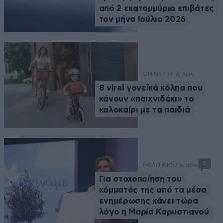
από 2 εκατομμύρια επιβάτες
τον μήνα Ιούλιο 2026
ON NET
47 λ. πριν
8 viral γονεϊκά κόλπα που
κάνουν «παιχνιδάκι» το
καλοκαίρι με τα παιδιά
5
ΠΟΛΙΤΙΚΗ
53 λ. πριν
Για στοχοποίηση του
κόμματός της από τα μέσα
ενημέρωσης κάνει τώρα
λόγο η Μαρία Καρυστιανού