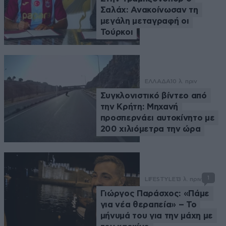
Σαλάχ: Ανακοίνωσαν τη
μεγάλη μεταγραφή οι
Τούρκοι
ΕΛΛΑΔΑ
10 λ. πριν
Συγκλονιστικό βίντεο από
την Κρήτη: Μηχανή
προσπερνάει αυτοκίνητο με
200 χιλιόμετρα την ώρα
1
LIFESTYLE
13 λ. πριν
Γιώργος Παράσχος: «Πάμε
για νέα θεραπεία» – Το
μήνυμά του για την μάχη με