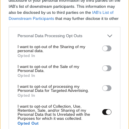
disclosure of your personal information by third parties on the
μετακομίσουμε»: Απαρηγόρητη η οικογένεια
IAB’s list of downstream participants. This information may
από τη Βρετανία που είδε το όνειρο ζωής να
also be disclosed by us to third parties on the
IAB’s List of
γίνεται στάχτη
Downstream Participants
that may further disclose it to other
third parties.
Please note that this website/app uses one or more Google
Personal Data Processing Opt Outs
services and may gather and store information including but
not limited to your visit or usage behaviour. You may click to
I want to opt-out of the Sharing of my
personal data.
grant or deny consent to Google and its third-party tags to
Opted In
use your data for below specified purposes in below Google
consent section.
I want to opt-out of the Sale of my
Personal Data.
Opted In
I want to opt-out of processing my
Personal Data for Targeted Advertising.
Opted In
I want to opt-out of Collection, Use,
Retention, Sale, and/or Sharing of my
LIFESTYLE
05·08·2026 17:48
Personal Data that Is Unrelated with the
Παλάτι Marivent: Πώς οι κληρονόμοι του
Purposes for which it was collected.
Opted Out
Ιωάννη Σαριδάκη αφαίρεσαν 1.300 έργα τέχνης