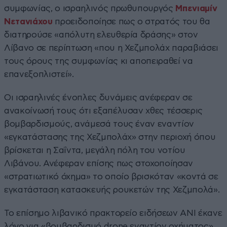
συμφωνίας, ο ισραηλινός πρωθυπουργός
Μπενιαμίν
Νετανιάχου
προειδοποίησε πως ο στρατός του θα
διατηρούσε «απόλυτη ελευθερία δράσης» στον
Λίβανο σε περίπτωση «που η Χεζμπολάχ παραβιάσει
τους όρους της συμφωνίας κι αποπειραθεί να
επανεξοπλιστεί».
Οι ισραηλινές ένοπλες δυνάμεις ανέφεραν σε
ανακοίνωσή τους ότι εξαπέλυσαν χθες τέσσερις
βομβαρδισμούς, ανάμεσά τους έναν εναντίον
«εγκατάστασης της Χεζμπολάχ» στην περιοχή όπου
βρίσκεται η Σαΐντα, μεγάλη πόλη του νοτίου
Λιβάνου. Ανέφεραν επίσης πως στοχοποίησαν
«στρατιωτικό όχημα» το οποίο βρισκόταν «κοντά σε
εγκατάσταση κατασκευής ρουκετών της Χεζμπολά».
Το επίσημο λιβανικό πρακτορείο ειδήσεων ANI έκανε
λόγο για «βομβαρδισμό drone εναντίον οχήματος»