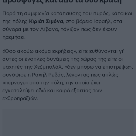
πρόσφυγες και από τα δύο κράτη
Παρά τη συμφωνία κατάπαυσης του πυρός, κάτοικοι
της πόλης
Κιριάτ Σιμόνα
, στο βόρειο Ισραήλ, στα
σύνορα με τον Λίβανο, τόνιζαν πως δεν έχουν
ηρεμήσει.
«Όσο ακούω ακόμα εκρήξεις», είτε ευθύνονται γι’
αυτές οι ένοπλες δυνάμεις της χώρας της είτε οι
μαχητές της ΧεζμπολάΧ, «δεν μπορώ να επιστρέψω»,
συνόψισε η Ραχήλ Ρεβάς, λέγοντας πως απλώς
«πέρναγε» από την πόλη, την οποία έχει
εγκαταλείψει εδώ και καιρό εξαιτίας των
εχθροπραξιών.