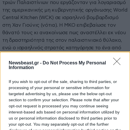
τριών Παλαιστίνιων που εργάζονταν για λογαριασμό
της αμερικανικής μη κυβερνητικής οργάνωσης World
Central Kitchen (WCK) σε ισραηλινό βομβαρδισμό
στη Χαν Γιούνις (νότια). Η ΜΚΟ επιβεβαίωσε τον
θάνατό τους κι ανακοίνωσε πως αναστέλλει εκ νέου
τη δραστηριότητά της στον παλαιστινιακό θύλακο,
ενώ ο ισραηλινός στρατός κατηγόρησε το ένα από
τα θύματα ότι είχε πάρει μέρος στην επίθεση της 7ης
Newsbeast.gr -
Do Not Process My Personal
Οκτωβρίου 2023.
Information
Η άνευ προηγουμένου έφοδος του στρατιωτικού
If you wish to opt-out of the sale, sharing to third parties, or
βραχίονα της Χαμάς στο νότιο τμήμα της ισραηλινής
processing of your personal or sensitive information for
επικράτειας εκείνη την ημέρα στοίχισε τη ζωή σε
targeted advertising by us, please use the below opt-out
1.207 ανθρώπους, στην πλειονότητά τους αμάχους,
section to confirm your selection. Please note that after your
opt-out request is processed you may continue seeing
σύμφωνα με καταμέτρηση του Γαλλικού
interest-based ads based on personal information utilized by
Πρακτορείου βασισμένη σε επίσημα δεδομένα, η
us or personal information disclosed to third parties prior to
οποία συμπεριλαμβάνει ομήρους που πέθαναν στην
your opt-out. You may separately opt-out of the further
αιχμαλωσία ή ήταν ήδη νεκροί όταν μεταφέρθηκαν