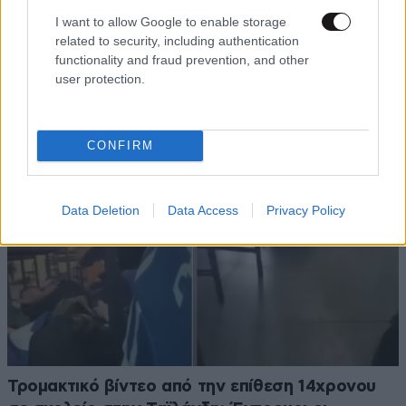
I want to allow Google to enable storage
related to security, including authentication
ΠΕΡΙΣΣΟΤΕΡΑ ΑΠΟ ΤΟΝ ΚΟΣΜΟ
functionality and fraud prevention, and other
user protection.
CONFIRM
Data Deletion
Data Access
Privacy Policy
Τρομακτικό βίντεο από την επίθεση 14χρονου