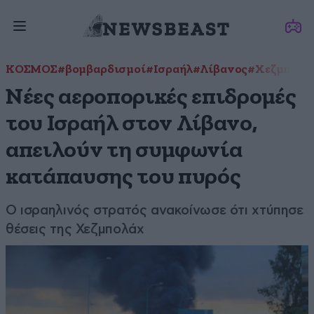
ΚΟΣΜΟΣ
#βομβαρδισμοί
#Ισραήλ
#Λίβανος
#Χεζμπολά
Nέες αεροπορικές επιδρομές
του Ισραήλ στον Λίβανο,
απειλούν τη συμφωνία
κατάπαυσης του πυρός
Ο ισραηλινός στρατός ανακοίνωσε ότι χτύπησε
θέσεις της Χεζμπολάχ