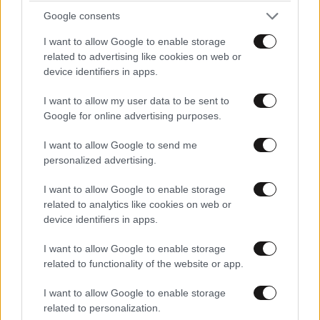
Google consents
πρόσφατα δεδομένα του υπουργείου Υγείας της
Χαμάς, που χαρακτηρίζονται αξιόπιστα από τον ΟΗΕ.
I want to allow Google to enable storage
related to advertising like cookies on web or
Στο Ισραήλ, ο πρώην αρχηγός του γενικού επιτελείου
device identifiers in apps.
εθνικής άμυνας και πρώην υπουργός Άμυνας Μοσέ
I want to allow my user data to be sent to
Γιααλόν κατήγγειλε χθες πως γίνεται «εθνική
Google for online advertising purposes.
εκκαθάριση» από την κυβέρνηση Νετανιάχου στη
Λωρίδα της Γάζας, προκαλώντας σάλο και
I want to allow Google to send me
personalized advertising.
αγανακτισμένες αντιδράσεις στην πολιτική σκηνή.
I want to allow Google to enable storage
Πηγή: ΑΠΕ
related to analytics like cookies on web or
device identifiers in apps.
I want to allow Google to enable storage
related to functionality of the website or app.
Ακολουθήστε
το
Newsbeast
στο Viber και
μάθετε
πρώτοι
τα
σημαντικότερα νέα
I want to allow Google to enable storage
related to personalization.