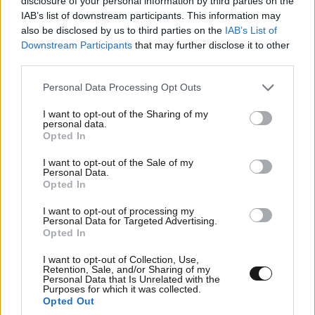
disclosure of your personal information by third parties on the
IAB’s list of downstream participants. This information may
στον παλαιστινιακό θύλακο.
also be disclosed by us to third parties on the
IAB’s List of
Downstream Participants
that may further disclose it to other
Από τους 251 ανθρώπους που απήχθησαν κατά τη
third parties.
διάρκειά της 97 παραμένουν όμηροι στη Λωρίδα της
Please note that this website/app uses one or more Google
Γάζας, πλην όμως 34 εξ αυτών έχουν κηρυχθεί νεκροί
Personal Data Processing Opt Outs
services and may gather and store information including but
από τον ισραηλινό στρατό.
not limited to your visit or usage behaviour. You may click to
I want to opt-out of the Sharing of my
personal data.
grant or deny consent to Google and its third-party tags to
Η Χαμάς έδωσε χθες στη δημοσιότητα βίντεο στο
Opted In
use your data for below specified purposes in below Google
οποίο εικονίζεται ισραηλινοαμερικανός όμηρος, ο
consent section.
I want to opt-out of the Sale of my
Ίνταν Αλεξάντερ. Ζητεί από τους Ισραηλινούς και
Personal Data.
Opted In
τους Αμερικανούς να ασκήσουν πίεση για να
κλειστεί συμφωνία ώστε να απελευθερωθεί.
I want to opt-out of processing my
Personal Data for Targeted Advertising.
Opted In
Οι καταστροφικές, ευρείας κλίμακας ισραηλινές
στρατιωτικές επιχειρήσεις στη Λωρίδα της Γάζας σε
I want to opt-out of Collection, Use,
Retention, Sale, and/or Sharing of my
αντίποινα για την έφοδο της Χαμάς έχουν στοιχίσει
Personal Data that Is Unrelated with the
Purposes for which it was collected.
τη ζωή σε τουλάχιστον 44.382 ανθρώπους, στην
Opted Out
πλειονότητά τους αμάχους, σύμφωνα με τα πιο