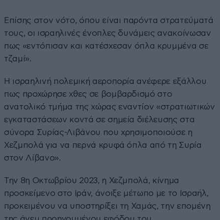
Επίσης στον νότο, όπου είναι παρόντα στρατεύματά
τους, οι ισραηλινές ένοπλες δυνάμεις ανακοίνωσαν
πως «εντόπισαν και κατέσχεσαν όπλα κρυμμένα σε
τζαμί».
Η ισραηλινή πολεμική αεροπορία ανέφερε εξάλλου
πως προχώρησε χθες σε βομβαρδισμό στο
ανατολικό τμήμα της χώρας εναντίον «στρατιωτικών
εγκαταστάσεων κοντά σε σημεία διέλευσης στα
σύνορα Συρίας-Λιβάνου που χρησιμοποιούσε η
Χεζμπολά για να περνά κρυφά όπλα από τη Συρία
στον Λίβανο».
Την 8η Οκτωβρίου 2023, η Χεζμπολά, κίνημα
προσκείμενο στο Ιράν, άνοιξε μέτωπο με το Ισραήλ,
προκειμένου να υποστηρίξει τη Χαμάς, την επομένη
της άνευ προηγουμένου εφόδου του