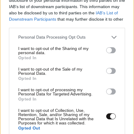
disclosure of your personal information by third parties on the
IAB’s list of downstream participants. This information may
also be disclosed by us to third parties on the
IAB’s List of
Downstream Participants
that may further disclose it to other
third parties.
LIFESTYLE
08·08·2026 19:12
Εριέττα Κούρκουλου – Τα 33α γενέθλια και τα
Please note that this website/app uses one or more Google
Personal Data Processing Opt Outs
services and may gather and store information including but
φιλιά με τον Βύρωνα Βασιλειάδη: «Καμία στιγμή
not limited to your visit or usage behaviour. You may click to
I want to opt-out of the Sharing of my
ευτυχίας δεδομένη»
personal data.
grant or deny consent to Google and its third-party tags to
Opted In
use your data for below specified purposes in below Google
consent section.
I want to opt-out of the Sale of my
Personal Data.
Opted In
I want to opt-out of processing my
Personal Data for Targeted Advertising.
Opted In
I want to opt-out of Collection, Use,
Retention, Sale, and/or Sharing of my
Personal Data that Is Unrelated with the
Purposes for which it was collected.
Opted Out