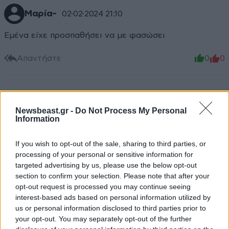
Μαρία~
02·02·2024 21:10
Εμένα είχε προσπαθήσει να με φασώσει
Απαντήστε
0
0
TRENDING
Newsbeast.gr -
Do Not Process My Personal
Information
If you wish to opt-out of the sale, sharing to third parties, or
processing of your personal or sensitive information for
targeted advertising by us, please use the below opt-out
section to confirm your selection. Please note that after your
opt-out request is processed you may continue seeing
interest-based ads based on personal information utilized by
us or personal information disclosed to third parties prior to
your opt-out. You may separately opt-out of the further