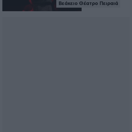
Βεάκειο Θέατρο Πειραιά