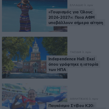
ΕΛΛΑΔΑ
1 λ. πριν
«Τουρισμός για Όλους
2026-2027»: Ποια ΑΦΜ
υποβάλλουν σήμερα αίτηση
ΤΑΞΙΔΙ
4 λ. πριν
Independence Hall: Εκεί
όπου γράφτηκε η ιστορία
των ΗΠΑ
ΑΘΛΗΤΙΚΑ
10 λ. πριν
Παγκόσμιο Στίβου Κ20: