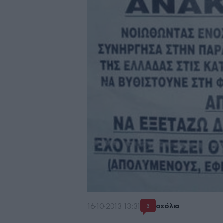
16·10·2013 13:31
σχόλια
3