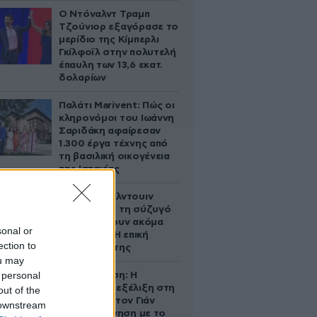
Ο Ντόναλντ Τραμπ
Τζούνιορ εξαγόρασε το
μερίδιο της Κίμπερλι
Γκίλφοϊλ στην πολυτελή
έπαυλη των 13,6 εκατ.
δολαρίων
Παλάτι Marivent: Πώς οι
κληρονόμοι του Ιωάννη
Σαριδάκη αφαίρεσαν
1.300 έργα τέχνης από
τη βασιλική οικογένεια
της Ισπανίας
Ο Άλεκ Μπάλντουιν
ζήτησε από τη σύζυγό
του να κάνουν ακόμα
sonal or
ένα παιδί – Η επική
ection to
αντίδρασή της
ou may
 personal
Αθηνά Ωνάση: Η
απρόσμενη εξέλιξη στη
out of the
διαμάχη με τον Γιάν
 downstream
Τοπς – Η κίνηση με το