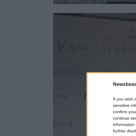
Newsbeast
If you wish 
sensitive in
confirm you
continue se
information 
further disc