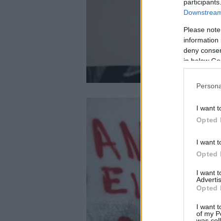
participants
Downstream 
Please note
information 
deny consent
in below Go
Persona
I want t
Opted 
I want t
Opted 
I want 
Advertis
Opted 
I want t
of my P
was col