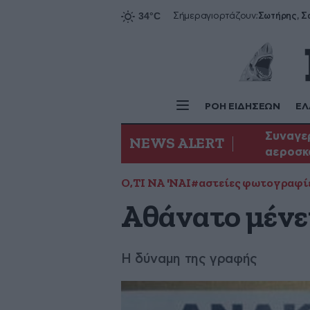
Σήμερα
γιορτάζουν:
ΡΟΗ ΕΙΔΗΣΕΩΝ
ΕΛ
Συναγερ
NEWS ALERT
αεροσκ
Ο,ΤΙ ΝΑ 'ΝΑΙ
#αστείες φωτογραφί
Αθάνατο μένει
Η δύναμη της γραφής