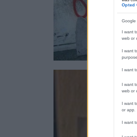
Opted 
Google 
I want t
web or d
I want t
purpose
I want 
I want t
web or d
I want t
or app.
I want t
I want t