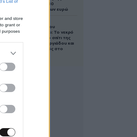
B’s List of
άλογο των 10
εκατομμυρίων ευρώ
er and store
Ο Στράτος
to grant or
Τζώρτζογλου
ed purposes
αποκαλύπτει: Το νεκρό
έμβρυο στο σπίτι της
Μαρίας Γεωργιάδου και
ο εγκλεισμός στο
ψυχιατρείο