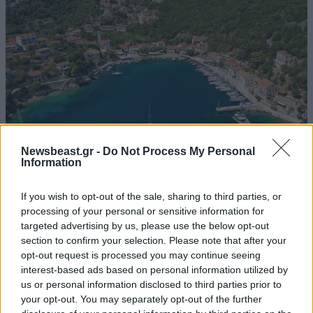
Newsbeast.gr -
Do Not Process My Personal
Information
Κιόνι: Το παραθαλάσσιο κόσμημα της Ιθάκης
If you wish to opt-out of the sale, sharing to third parties, or
processing of your personal or sensitive information for
targeted advertising by us, please use the below opt-out
section to confirm your selection. Please note that after your
opt-out request is processed you may continue seeing
Ακολουθήστε το
NEWSBEAST
στο
Google News
interest-based ads based on personal information utilized by
και μάθετε πρώτοι όλες τις ειδήσεις
us or personal information disclosed to third parties prior to
your opt-out. You may separately opt-out of the further