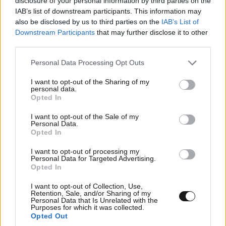
disclosure of your personal information by third parties on the
IAB’s list of downstream participants. This information may
also be disclosed by us to third parties on the
IAB’s List of
Downstream Participants
that may further disclose it to other
third parties.
Please note that this website/app uses one or more Google
Personal Data Processing Opt Outs
services and may gather and store information including but
not limited to your visit or usage behaviour. You may click to
I want to opt-out of the Sharing of my
personal data.
grant or deny consent to Google and its third-party tags to
Opted In
use your data for below specified purposes in below Google
consent section.
I want to opt-out of the Sale of my
Personal Data.
Opted In
I want to opt-out of processing my
ΣΧΌΛΙΑ ΑΝΑΓΝΩΣΤΏΝ
3
Personal Data for Targeted Advertising.
Opted In
I want to opt-out of Collection, Use,
Retention, Sale, and/or Sharing of my
Personal Data that Is Unrelated with the
Purposes for which it was collected.
Opted Out