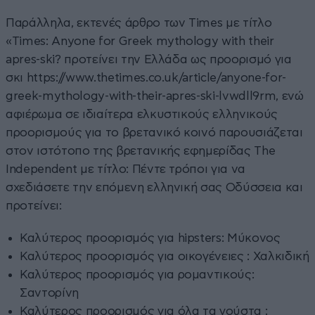
Παράλληλα, εκτενές άρθρο των Times με τίτλο
«Times: Anyone for Greek mythology with their
apres-ski? προτείνει την Ελλάδα ως προορισμό για
σκι https://www.thetimes.co.uk/article/anyone-for-
greek-mythology-with-their-apres-ski-lvwdll9rm, ενώ
αφιέρωμα σε ιδιαίτερα ελκυστικούς ελληνικούς
προορισμούς για το βρετανικό κοινό παρουσιάζεται
στον ιστότοπο της βρετανικής εφημερίδας The
Independent με τίτλο: Πέντε τρόποι για να
σχεδιάσετε την επόμενη ελληνική σας Οδύσσεια και
προτείνει:
Καλύτερος προορισμός για​ hipsters: Μύκονος
​Καλύτερος προορισμός για​ οικογένειες : Χαλκιδική
​Καλύτερος προορισμός για​ ρομαντικούς:
Σαντορίνη
Καλύτερος προορισμός για​ όλα τα γούστα :