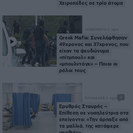
Χειροπέδες σε τρία άτομα
ΚΟΙΝΩΝΙΑ
16 λ. πριν
Greek Μafia: Συνελήφθησαν
49χρονος και 37χρονος, που
είχαν τα ψευδώνυμα
«πίτμπουλ» και
«μπουλντόγκ» – Ποιοι οι
ρόλοι τους
2
ΕΛΛΑΔΑ
28 λ. πριν
Ερυθρός Σταυρός –
Επίθεση σε νοσηλεύτρια στα
επείγοντα: «Την άρπαξε από
τα μαλλιά, της κατάφερε
γροθιές»