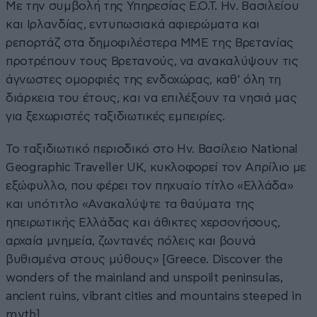
Με την συμβολή της Υπηρεσίας Ε.Ο.Τ. Ην. Βασιλείου
και Ιρλανδίας, εντυπωσιακά αφιερώματα και
ρεπορτάζ στα δημοφιλέστερα ΜΜΕ της Βρετανίας
προτρέπουν τους Βρετανούς, να ανακαλύψουν τις
άγνωστες ομορφιές της ενδοχώρας, καθ’ όλη τη
διάρκεια του έτους, και να επιλέξουν τα νησιά μας
για ξεχωριστές ταξιδιωτικές εμπειρίες.
Το ταξιδιωτικό περιοδικό στο Ην. Βασίλειο National
Geographic Traveller UK, κυκλοφορεί τον Απρίλιο με
εξώφυλλο, που φέρει τον πηχυαίο τίτλο «Ελλάδα»
και υπότιτλο «Ανακαλύψτε τα θαύματα της
ηπειρωτικής Ελλάδας και άθικτες χερσονήσους,
αρχαία μνημεία, ζωντανές πόλεις και βουνά
βυθισμένα στους μύθους» [Greece. Discover the
wonders of the mainland and unspoilt peninsulas,
ancient ruins, vibrant cities and mountains steeped in
myth].