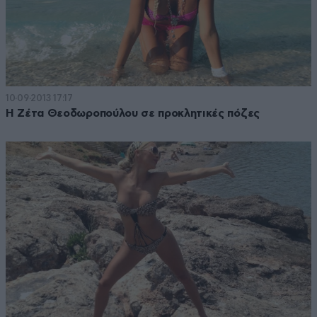
10·09·2013 17:17
Η Ζέτα Θεοδωροπούλου σε προκλητικές πόζες