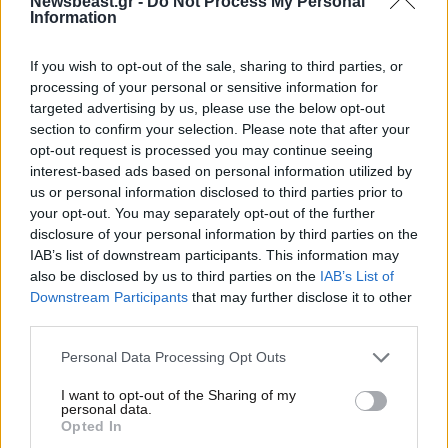
Newsbeast.gr -
Do Not Process My Personal
Information
If you wish to opt-out of the sale, sharing to third parties, or
09·06·2024 23:23
processing of your personal or sensitive information for
Ο Παναγιώτης Ταχτσίδης απάντησε στις κατηγορίες της
targeted advertising by us, please use the below opt-out
Ζέτας Θεοδωροπούλου: «Ξέρουμε πολύ καλά τι έχει
section to confirm your selection. Please note that after your
συμβεί στη σχέση μας»
opt-out request is processed you may continue seeing
interest-based ads based on personal information utilized by
us or personal information disclosed to third parties prior to
your opt-out. You may separately opt-out of the further
disclosure of your personal information by third parties on the
IAB’s list of downstream participants. This information may
also be disclosed by us to third parties on the
IAB’s List of
Downstream Participants
that may further disclose it to other
third parties.
Please note that this website/app uses one or more Google
Personal Data Processing Opt Outs
services and may gather and store information including but
not limited to your visit or usage behaviour. You may click to
I want to opt-out of the Sharing of my
personal data.
grant or deny consent to Google and its third-party tags to
Opted In
use your data for below specified purposes in below Google