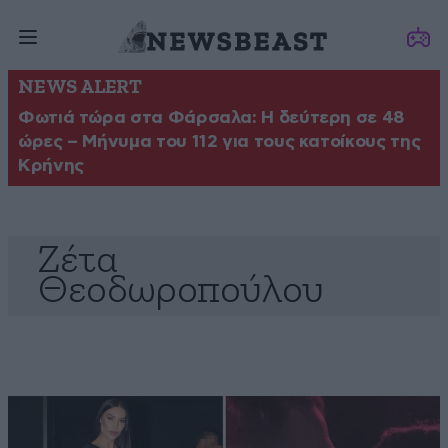
NEWS ALERT
Φωτιά τώρα στα Φάρσαλα: Η δεύτερη σε 48
ώρες – Μήνυμα του 112 για τους κατοίκους της
Κρήνης
Ζέτα
Θεοδωροπούλου