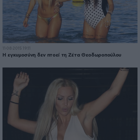
11·08·2015 19:11
Η εγκυμοσύνη δεν πτοεί τη Ζέτα Θεοδωροπούλου