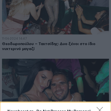
11·06·2024 14:47
Θεοδωροπούλου – Ταχτσίδης: Δυο ξένοι στο ίδιο
νυχτερινό μαγαζί