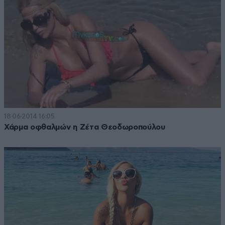
18·06·2014 16:05
Χάρμα οφθαλμών η Ζέτα Θεοδωροπούλου