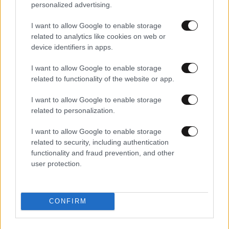
personalized advertising.
My Style Rocks: Ξέσπασε σε κλάματα η Ζέτα
Θεοδωροπούλου για την «ομαδική επίθεση» από τις
I want to allow Google to enable storage
συμπαίκτριες της
related to analytics like cookies on web or
device identifiers in apps.
I want to allow Google to enable storage
related to functionality of the website or app.
I want to allow Google to enable storage
related to personalization.
I want to allow Google to enable storage
related to security, including authentication
functionality and fraud prevention, and other
user protection.
26·02·2024 11:07
CONFIRM
Ζέτα Θεοδωροπούλου: Εννιά χρόνια είχα κλειστεί στο
καβούκι μου, αφοσιώθηκα στην οικογένειά μου