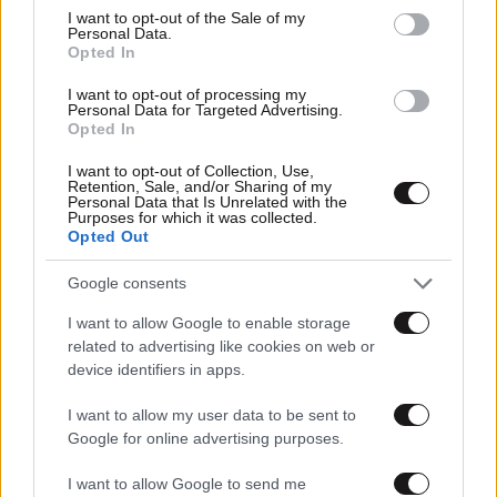
consent section.
I want to opt-out of the Sale of my
Personal Data.
06·06·2024 15:12
Opted In
Ζέτα Θεοδωροπούλου: «Ο σύζυγός μου διατηρεί
παράλληλη σχέση για την οποία επί μήνες με έβγαζε
I want to opt-out of processing my
τρελή»
Personal Data for Targeted Advertising.
Opted In
I want to opt-out of Collection, Use,
Retention, Sale, and/or Sharing of my
Personal Data that Is Unrelated with the
Purposes for which it was collected.
Opted Out
Google consents
I want to allow Google to enable storage
related to advertising like cookies on web or
device identifiers in apps.
I want to allow my user data to be sent to
Google for online advertising purposes.
I want to allow Google to send me
05·04·2024 22:10