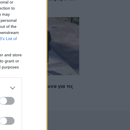
sonal or
αντιπολίτευση
ection to
ou may
 personal
out of the
 downstream
B’s List of
er and store
to grant or
ed purposes
2014 19:36
 τελική ευθεία η έρευνα για τις
γγελίες Χαϊκάλη