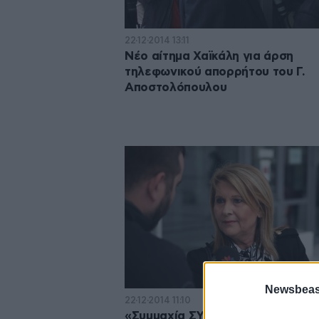
22·12·2014 13:11
Νέο αίτημα Χαϊκάλη για άρση
τηλεφωνικού απορρήτου του Γ.
Αποστολόπουλου
Newsbeast
22·12·2014 11:10
«Συμμαχία ΣΥΡΙΖΑ-ΑΝ.ΕΛ. για να