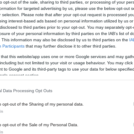
to opt-out of the sale, sharing to third parties, or processing of your per
από την πρόταση Σαμαρά
την 
formation for targeted advertising by us, please use the below opt-out s
r selection. Please note that after your opt-out request is processed y
eing interest-based ads based on personal information utilized by us or
disclosed to third parties prior to your opt-out. You may separately opt-
losure of your personal information by third parties on the IAB’s list of
. This information may also be disclosed by us to third parties on the
IA
Participants
that may further disclose it to other third parties.
 that this website/app uses one or more Google services and may gath
including but not limited to your visit or usage behaviour. You may click 
 to Google and its third-party tags to use your data for below specifi
ogle consent section.
22·12·2014 00:58
21·12·
υ
«Σας κατανοώ αλλά ελάτε λίγο στη
Στην
l Data Processing Opt Outs
θέση μου»
κατα
o opt-out of the Sharing of my personal data.
In
o opt-out of the Sale of my Personal Data.
In