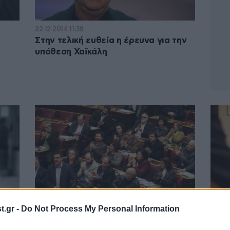
22·12·2014 11:38
Στην τελική ευθεία η έρευνα για την
υπόθεση Χαϊκάλη
.gr -
Do Not Process My Personal Information
22·12·2014 10:56
22·12
 μην
Αδιέξοδο βλέπουν στο ΣΥΡΙΖΑ πίσω
«Μπλ