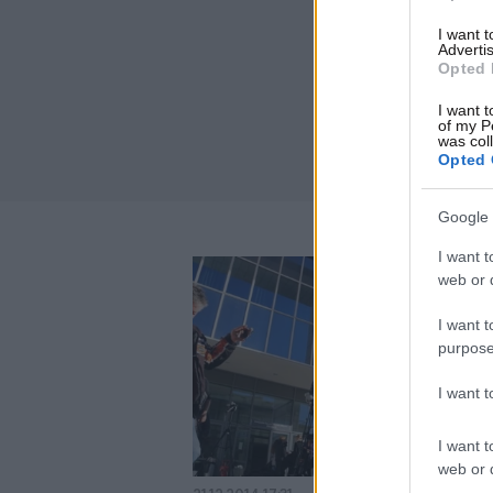
I want 
Advertis
Opted 
I want t
of my P
was col
Opted 
Google 
I want t
web or d
I want t
purpose
I want 
I want t
web or d