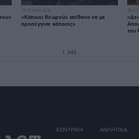
20·12·2014 21:16
20·12·
του»
«Κάποιοι θεωρούν απίθανο να με
«Δεν
προσέγγισε κάποιος»
Αποσ
του 
1
2
3
4
5
ΚΕΝΤΡΙΚΗ
ΑΘΛΗΤΙΚΑ