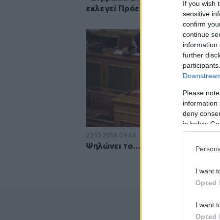
If you wish 
εκλεγεί Πρόεδρος Δημοκρατίας»
sensitive in
confirm you
continue se
information 
further disc
participants
Downstream 
Please note
information 
deny consent
in below Go
22·12·2014 09:46
Ψηλώνει το… ταβάνι στο Μαξίμο
Persona
I want t
Opted 
I want t
Opted 