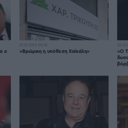
21·12·2014 00:14
20·12·
α ο
«Βρώμικη η υπόθεση Χαϊκάλη»
«Ο Τ
δυσο
βόρ