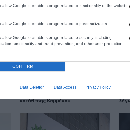
21·12·2014 15:50
21·12·
o allow Google to enable storage related to functionality of the website
Καμμένος: Δεν έχουν βάση οι
Στον
λη
ισχυρισμοί Αποστολόπουλου
Καμ
o allow Google to enable storage related to personalization.
o allow Google to enable storage related to security, including
cation functionality and fraud prevention, and other user protection.
CONFIRM
Data Deletion
Data Access
Privacy Policy
21·12·2014 13:12
21·12·
Δυσφορία προκαλεί η αναβολή της
Δεν 
κατάθεσης Καμμένου
λόγ