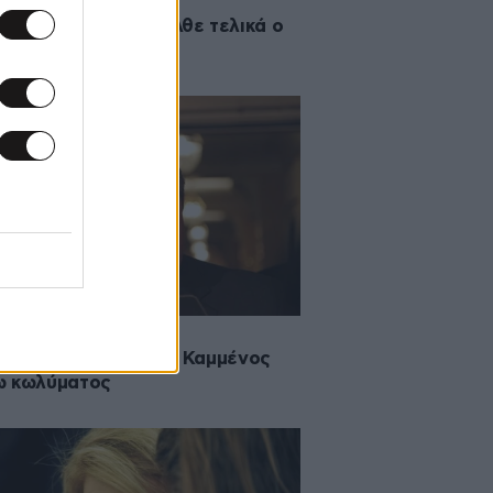
2014 14:27
 εισαγγελέα προσήλθε τελικά ο
μένος
2014 12:45
καταθέτει σήμερα ο Καμμένος
ω κωλύματος