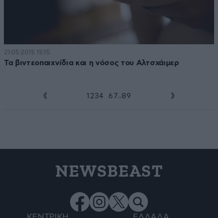
21·05·2015 15:15
Τα βιντεοπαιχνίδια και η νόσος του Αλτσχάιμερ
...
1
2
3
4
5
6
7
8
9
NEWSBEAST
ΚΕΝΤΡΙΚΗ
ΕΛΛΑΔΑ