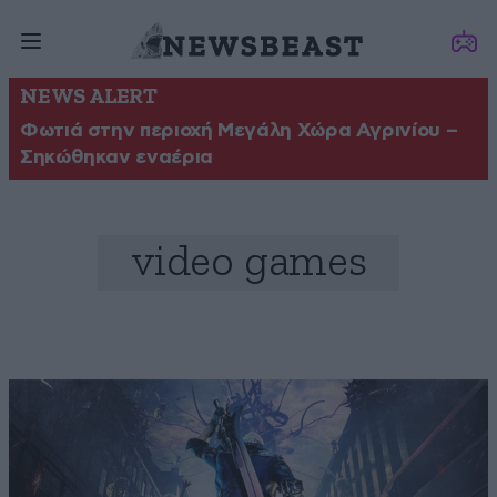
NEWS ALERT
Φωτιά στην περιοχή Μεγάλη Χώρα Αγρινίου –
Σηκώθηκαν εναέρια
video games