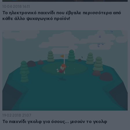
10·04·2018 16:11
Το ηλεκτρονικό παιχνίδι που έβγαλε περισσότερα από
κάθε άλλο ψυχαγωγικό προϊόν!
19·02·2018 21:07
To παιχνίδι γκολφ για όσους… μισούν το γκολφ