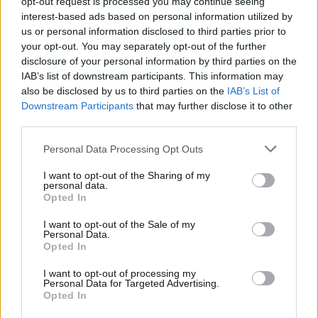
opt-out request is processed you may continue seeing
interest-based ads based on personal information utilized by
us or personal information disclosed to third parties prior to
your opt-out. You may separately opt-out of the further
disclosure of your personal information by third parties on the
IAB’s list of downstream participants. This information may
also be disclosed by us to third parties on the
IAB’s List of
Downstream Participants
that may further disclose it to other
third parties.
Please note that this website/app uses one or more Google
Personal Data Processing Opt Outs
03·03·2017 22:18
services and may gather and store information including but
Οι Ολλανδοί πολιτικοί έγιναν… ταμαγκότσι
not limited to your visit or usage behaviour. You may click to
I want to opt-out of the Sharing of my
personal data.
grant or deny consent to Google and its third-party tags to
Opted In
use your data for below specified purposes in below Google
consent section.
I want to opt-out of the Sale of my
Personal Data.
Opted In
I want to opt-out of processing my
Personal Data for Targeted Advertising.
Opted In