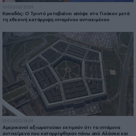
12·02·2023 23:29
Καναδάς: Ο Τριντό μεταβαίνει απόψε στο Γιούκον μετά
τη χθεσινή κατάρριψη ιπταμένου αντικειμένου
12·02·2023 18:29
Αμερικανοί αξιωματούχοι εκτιμούν ότι τα ιπτάμενα
αντικείμενα που καταρρίφθηκαν πάνω από Αλάσκα και