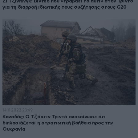
Σι Τζινπίνγκ: Βίντεο που «τραβάει το αυτί» στον Τριντό
για τη διαρροή ιδιωτικής τους συζήτησης στους G20
14·11·2022 23:49
Καναδάς: Ο Τζάστιν Τριντό ανακοίνωσε ότι
διπλασιάζεται η στρατιωτική βοήθεια προς την
Ουκρανία