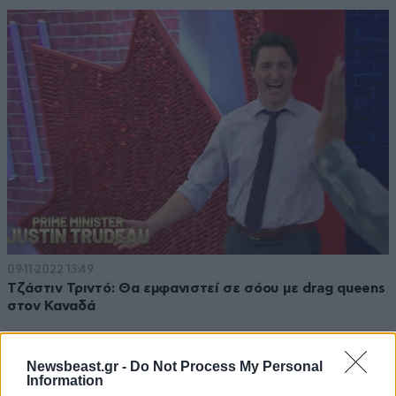
09·11·2022 13:49
Τζάστιν Τριντό: Θα εμφανιστεί σε σόου με drag queens
στον Καναδά
Newsbeast.gr -
Do Not Process My Personal
Information