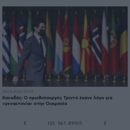
14·04·2022 00:14
Καναδάς: Ο πρωθυπουργός Τριντό έκανε λόγο για
«γενοκτονία» στην Ουκρανία
...
1
2
3
4
5
6
7
8
9
10
11