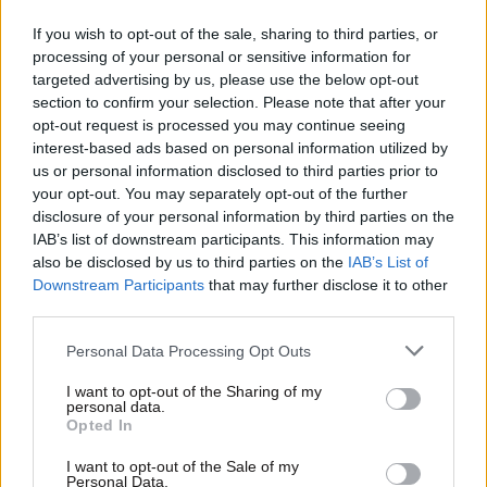
If you wish to opt-out of the sale, sharing to third parties, or
processing of your personal or sensitive information for
targeted advertising by us, please use the below opt-out
section to confirm your selection. Please note that after your
opt-out request is processed you may continue seeing
interest-based ads based on personal information utilized by
us or personal information disclosed to third parties prior to
your opt-out. You may separately opt-out of the further
disclosure of your personal information by third parties on the
IAB’s list of downstream participants. This information may
20·09·2022 07:50
also be disclosed by us to third parties on the
IAB’s List of
Τζαστίν Τριντό: Τραγούδησε Queen δύο ημέρες πριν την
Downstream Participants
that may further disclose it to other
κηδεία της βασίλισσας Ελισάβετ και προκάλεσε σάλο –
third parties.
Δείτε βίντεο
Please note that this website/app uses one or more Google
Personal Data Processing Opt Outs
services and may gather and store information including but
not limited to your visit or usage behaviour. You may click to
I want to opt-out of the Sharing of my
personal data.
grant or deny consent to Google and its third-party tags to
Opted In
use your data for below specified purposes in below Google
consent section.
I want to opt-out of the Sale of my
Personal Data.