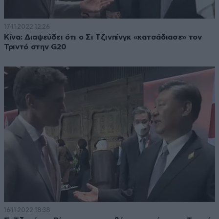
17·11·2022 12:26
Κίνα: Διαψεύδει ότι ο Σι Τζινπίνγκ «κατσάδιασε» τον
Τριντό στην G20
16·11·2022 18:38