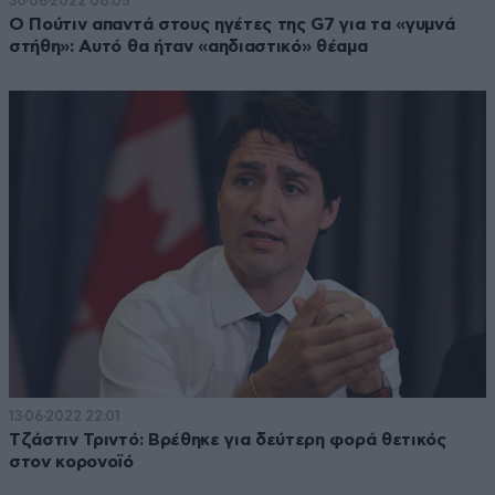
30·06·2022 08:05
Ο Πούτιν απαντά στους ηγέτες της G7 για τα «γυμνά
στήθη»: Αυτό θα ήταν «αηδιαστικό» θέαμα
13·06·2022 22:01
Τζάστιν Τριντό: Βρέθηκε για δεύτερη φορά θετικός
στον κορονοϊό