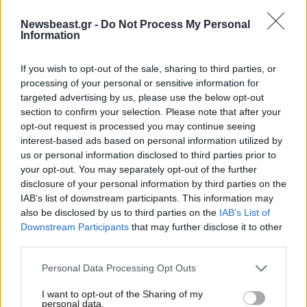
Newsbeast.gr -
Do Not Process My Personal
Information
If you wish to opt-out of the sale, sharing to third parties, or
processing of your personal or sensitive information for
targeted advertising by us, please use the below opt-out
section to confirm your selection. Please note that after your
opt-out request is processed you may continue seeing
interest-based ads based on personal information utilized by
us or personal information disclosed to third parties prior to
your opt-out. You may separately opt-out of the further
disclosure of your personal information by third parties on the
IAB’s list of downstream participants. This information may
03·05·2026 18:00
also be disclosed by us to third parties on the
IAB’s List of
H Όλγα Κεφαλογιάννη πήγε στην πρεμιέρα της ταινίας
Downstream Participants
that may further disclose it to other
«The Devil Wears Prada» με μια τσάντα που θα ενέκρινε
third parties.
σίγουρα η Miranda Priestly
Please note that this website/app uses one or more Google
Personal Data Processing Opt Outs
services and may gather and store information including but
not limited to your visit or usage behaviour. You may click to
I want to opt-out of the Sharing of my
personal data.