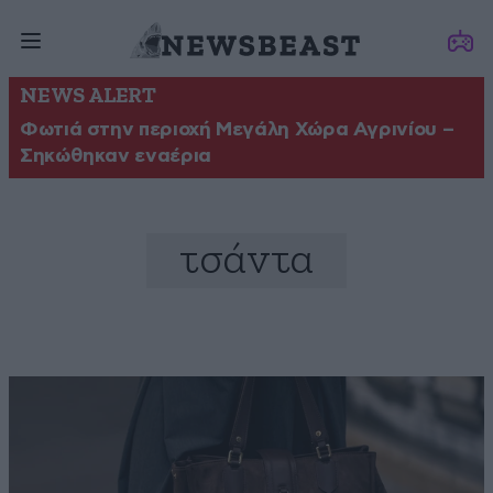
NEWS ALERT
Φωτιά στην περιοχή Μεγάλη Χώρα Αγρινίου –
Σηκώθηκαν εναέρια
τσάντα