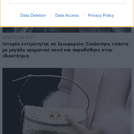
Data Deletion
Data Access
Privacy Policy
20·04·2026 14:07
Ιστορία εντιμότητας σε λεωφορείο: Ξεχάστηκε τσάντα
με μεγάλο χρηματικό ποσό και παραδόθηκε στην
ιδιοκτήτρια