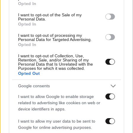
grant or deny consent to Google and its third-party tags to
Opted In
use your data for below specified purposes in below Google
consent section.
I want to opt-out of the Sale of my
Personal Data.
Opted In
I want to opt-out of processing my
Personal Data for Targeted Advertising.
Opted In
I want to opt-out of Collection, Use,
Retention, Sale, and/or Sharing of my
Personal Data that Is Unrelated with the
Purposes for which it was collected.
Opted Out
29·04·2026 18:00
Google consents
Έχετε 5 λεπτά να μιλήσουμε για την ροζ τσάντα που
κρατούσε ο A$AP Rocky στο Chanel fashion show;
I want to allow Google to enable storage
related to advertising like cookies on web or
device identifiers in apps.
I want to allow my user data to be sent to
Google for online advertising purposes.