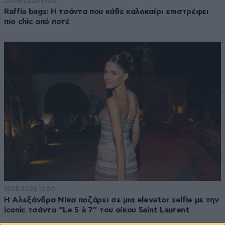
20·05·2026 11:00
Raffia bags: Η τσάντα που κάθε καλοκαίρι επιστρέφει
πιο chic από ποτέ
13·05·2026 12:00
H Aλεξάνδρα Νίκα ποζάρει σε μια elevator selfie με την
iconic τσάντα “Le 5 à 7” του οίκου Saint Laurent