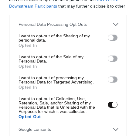
Downstream Participants
that may further disclose it to other
26·08·2024 17:53
third parties.
Με αντί-drone σύστημα ο γάμος Κασσελάκη στα Χανιά –
Τι θα περιλαμβάνει η 4ήμερη γαμήλια γιορτή του
Please note that this website/app uses one or more Google
Personal Data Processing Opt Outs
προέδρου του ΣΥΡΙΖΑ
services and may gather and store information including but
not limited to your visit or usage behaviour. You may click to
I want to opt-out of the Sharing of my
personal data.
grant or deny consent to Google and its third-party tags to
Opted In
use your data for below specified purposes in below Google
consent section.
I want to opt-out of the Sale of my
Personal Data.
Opted In
I want to opt-out of processing my
Personal Data for Targeted Advertising.
Opted In
I want to opt-out of Collection, Use,
Retention, Sale, and/or Sharing of my
Personal Data that Is Unrelated with the
Purposes for which it was collected.
Opted Out
Google consents
26·08·2024 06:47