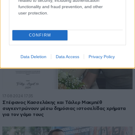
related to security, including authentication
functionality and fraud prevention, and other
user protection.
CONFIRM
Data Deletion
Data Access
Privacy Policy
17·08·2024 17:35
Στέφανος Κασσελάκης και Τάιλερ Μακμπέθ
συγκεντρώνουν μέσω δημόσιας ιστοσελίδας χρήματα
για τον γάμο τους