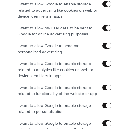
I want to allow Google to enable storage
Η συμμαχία Κασσελάκη-Πολάκη, η κίνηση του Τάιλερ που
related to advertising like cookies on web or
έφερε αντιδράσεις και τα σχέδια του Τσίπρα που
device identifiers in apps.
βρίσκονται εκτός ΣΥΡΙΖΑ
I want to allow my user data to be sent to
Google for online advertising purposes.
I want to allow Google to send me
personalized advertising.
I want to allow Google to enable storage
related to analytics like cookies on web or
device identifiers in apps.
I want to allow Google to enable storage
related to functionality of the website or app.
I want to allow Google to enable storage
related to personalization.
25·08·2024 19:00
Ο Τάιλερ ΜακΜπεθ «προπονείται» για τον γάμο του με
I want to allow Google to enable storage
τον Στέφανο Κασσελάκη: «1 εβδομάδα! Πάμε!»