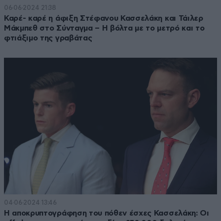
06·06·2024 21:38
Καρέ- καρέ η άφιξη Στέφανου Κασσελάκη και Τάιλερ
Μάκμπεθ στο Σύνταγμα – Η βόλτα με το μετρό και το
φτιάξιμο της γραβάτας
04·06·2024 13:46
Η αποκρυπτογράφηση του πόθεν έσχες Κασσελάκη: Οι