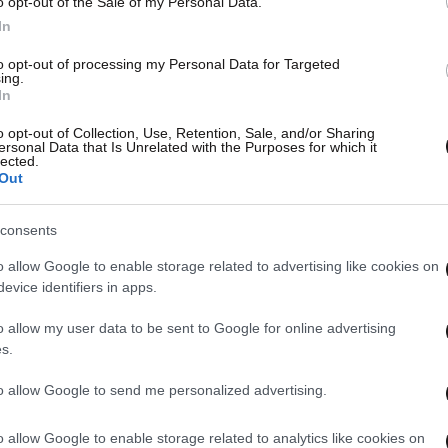
o opt-out of the Sale of my Personal Data.
In
to opt-out of processing my Personal Data for Targeted
ing.
In
o opt-out of Collection, Use, Retention, Sale, and/or Sharing
ersonal Data that Is Unrelated with the Purposes for which it
lected.
Out
consents
o allow Google to enable storage related to advertising like cookies on
evice identifiers in apps.
o allow my user data to be sent to Google for online advertising
s.
31·07·
Συνε
to allow Google to send me personalized advertising.
στρα
Σύρ
o allow Google to enable storage related to analytics like cookies on