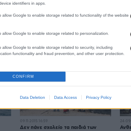
evice identifiers in apps.
o allow Google to enable storage related to functionality of the website
21·01·2018 10:27
στην
Πάγωσαν από το κρύο ενώ
o allow Google to enable storage related to personalization.
προσπαθούσαν να διασχίσουν τα
σύνορα με τον Λίβανο
o allow Google to enable storage related to security, including
cation functionality and fraud prevention, and other user protection.
CONFIRM
Data Deletion
Data Access
Privacy Policy
09·11·2015 16:59
24·09·
Δεν πάνε σχολείο τα παιδιά των
Ανθε