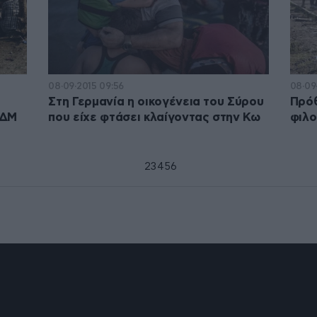
08·09·2015 09:56
08·09
Στη Γερμανία η οικογένεια του Σύρου
Πρόθ
ΓΔΜ
που είχε φτάσει κλαίγοντας στην Κω
φιλ
1
2
3
4
5
6