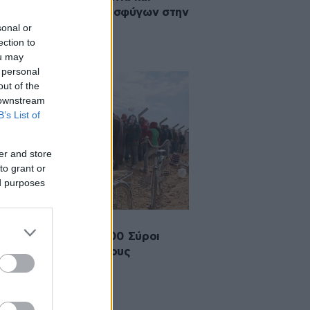
αστήματα Σύρων προσφύγων στην
υρα
sonal or
ection to
ou may
 personal
out of the
 downstream
B’s List of
er and store
to grant or
ed purposes
2019 03:26
ανία: Περίπου 153.000 Σύροι
τρεψαν στη χώρα τους