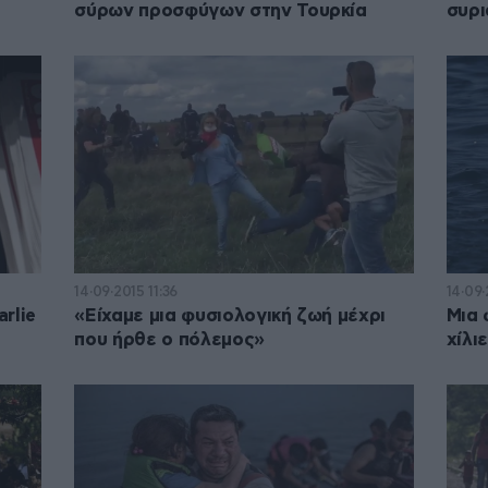
σύρων προσφύγων στην Τουρκία
συρι
14·09·2015 11:36
14·09·
rlie
«Είχαμε μια φυσιολογική ζωή μέχρι
Μια 
που ήρθε ο πόλεμος»
χίλι