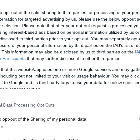
η
πρόσφυγες που εισήλθαν στη χώρα
κατ
χάρη στη Μέρκελ τώρα ψηφίζουν τον
Άγκ
to opt-out of the sale, sharing to third parties, or processing of your per
formation for targeted advertising by us, please use the below opt-out s
ιδί
διάδοχό της
r selection. Please note that after your opt-out request is processed y
eing interest-based ads based on personal information utilized by us or
disclosed to third parties prior to your opt-out. You may separately opt-
losure of your personal information by third parties on the IAB’s list of
. This information may also be disclosed by us to third parties on the
IA
Participants
that may further disclose it to other third parties.
 that this website/app uses one or more Google services and may gath
including but not limited to your visit or usage behaviour. You may click 
 to Google and its third-party tags to use your data for below specifi
ogle consent section.
01·12·2019 23:30
18·09·
l Data Processing Opt Outs
Λίβανος: Εντόπισαν πλοίο που
Ιορδ
πό
μετέφερε 34 Σύρους πρόσφυγες
επέσ
o opt-out of the Sharing of my personal data.
ανοιχτά της Τρίπολης
In