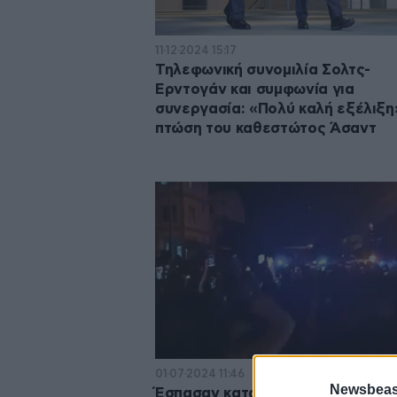
11·12·2024 15:17
Τηλεφωνική συνομιλία Σολτς-
Ερντογάν και συμφωνία για
συνεργασία: «Πολύ καλή εξέλιξη
πτώση του καθεστώτος Άσαντ
01·07·2024 11:46
Newsbeast
Έσπασαν καταστήματα σύρων