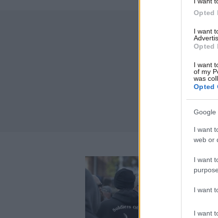
I want t
Opted 
I want 
Advertis
Opted 
I want t
of my P
was col
Opted 
Google 
I want t
web or d
I want t
purpose
I want 
I want t