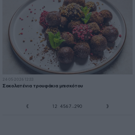
24·05·2026 12:33
Σοκολατένια τρουφάκια μπισκότου
...
1
2
3
4
5
6
7
290