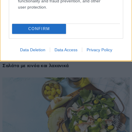
functionality and fraud prevention, and other
user protection.
CONFIRM
Data Deletion
Data Access
Privacy Policy
04·06·2026 08:02
Σαλάτα με κινόα και λαχανικά