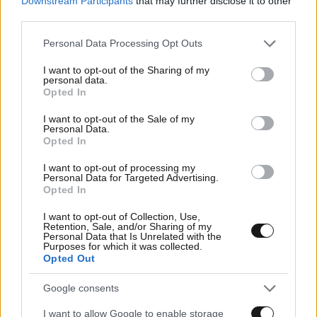
Downstream Participants
that may further disclose it to other
07·06·2026 08:05
third parties.
Ζυμαρικά με τόνο και κάπαρη
Please note that this website/app uses one or more Google
Personal Data Processing Opt Outs
services and may gather and store information including but
not limited to your visit or usage behaviour. You may click to
I want to opt-out of the Sharing of my
personal data.
grant or deny consent to Google and its third-party tags to
Opted In
use your data for below specified purposes in below Google
consent section.
I want to opt-out of the Sale of my
Personal Data.
Opted In
I want to opt-out of processing my
Personal Data for Targeted Advertising.
Opted In
I want to opt-out of Collection, Use,
Retention, Sale, and/or Sharing of my
Personal Data that Is Unrelated with the
Purposes for which it was collected.
Opted Out
06·06·2026 08:04
Google consents
Σολομός με κρεμώδη σάλτσα λεμονιού και σκόρδου
I want to allow Google to enable storage