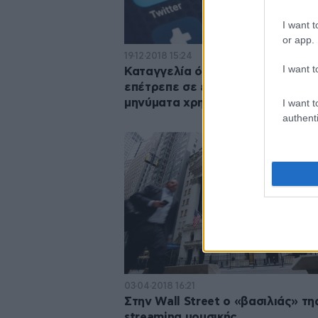
I want t
or app.
19·12·2018 15:24
I want t
Καταγγελία ότι το Facebook
επέτρεπε σε εταιρίες να διαβάζ
μηνύματα χρηστών
I want t
authenti
03·04·2018 16:21
Στην Wall Street ο «βασιλιάς» τη
streaming μουσικής