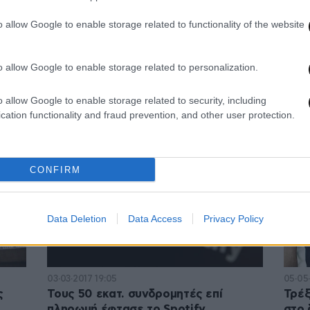
o allow Google to enable storage related to functionality of the website
06·08·2018 23:51
08·07
o allow Google to enable storage related to personalization.
Facebook, YouTube, Spotify και Apple
Στα 
ουν
κήρυξαν τον πόλεμο στο Infowars
ήταν
o allow Google to enable storage related to security, including
cation functionality and fraud prevention, and other user protection.
CONFIRM
Data Deletion
Data Access
Privacy Policy
03·03·2017 19:05
05·05·
ς
Τους 50 εκατ. συνδρομητές επί
Τρέξ
πληρωμή έφτασε το Spotify
στο 