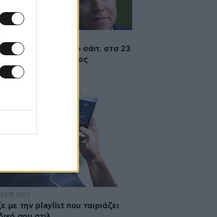
·2018 00:20
14 έφτιαξε το πρώτο σάιτ, στα 23
 ήδη εκατομμυριούχος
2015 11:07
ε με την playlist που ταιριάζει
δικό σου στιλ