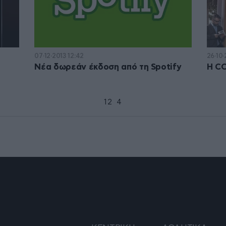
07·12·2013 12:42
26·10·
Νέα δωρεάν έκδοση από τη Spotify
Η CO
1
2
3
4