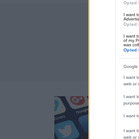
Opted 
I want 
Advertis
Opted 
I want t
of my P
was col
Opted 
Google 
I want t
web or d
I want t
purpose
I want 
I want t
web or d