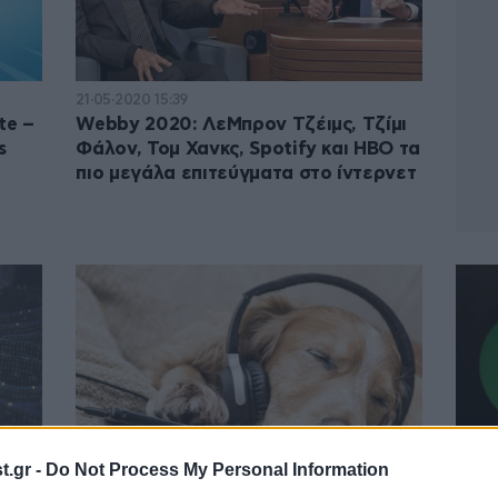
21·05·2020 15:39
te –
Webby 2020: ΛεΜπρον Τζέιμς, Τζίμι
s
Φάλον, Τομ Χανκς, Spotify και HBO τα
πιο μεγάλα επιτεύγματα στο ίντερνετ
.gr -
Do Not Process My Personal Information