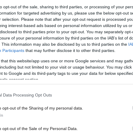
15·01·2020 15:40
28·12·
to opt-out of the sale, sharing to third parties, or processing of your per
Spotify: Τώρα οι σκύλοι μπορούν να
Τέλο
formation for targeted advertising by us, please use the below opt-out s
ακούν τη δική τους μουσική
διαφ
r selection. Please note that after your opt-out request is processed y
eing interest-based ads based on personal information utilized by us or
disclosed to third parties prior to your opt-out. You may separately opt-
losure of your personal information by third parties on the IAB’s list of
. This information may also be disclosed by us to third parties on the
IA
Participants
that may further disclose it to other third parties.
 that this website/app uses one or more Google services and may gath
including but not limited to your visit or usage behaviour. You may click 
 to Google and its third-party tags to use your data for below specifi
ogle consent section.
l Data Processing Opt Outs
11·10·2019 15:44
07·06
κούνε
Η συνδρομή στο YouTube για να μην
«Εισ
o opt-out of the Sharing of my personal data.
ι
έχουμε παύσεις και διαφημίσεις
αναπ
In
podc
o opt-out of the Sale of my Personal Data.