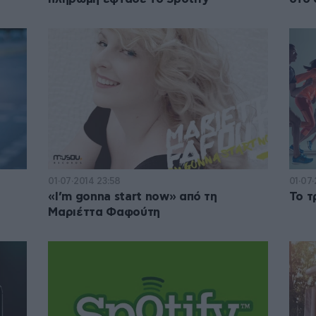
01·07·2014 23:58
01·07
«I’m gonna start now» από τη
Το τ
Μαριέττα Φαφούτη