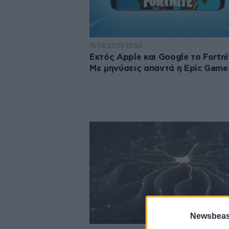
15·08·2020 15:50
Εκτός Apple και Google το Fortni
Με μηνύσεις απαντά η Epic Game
Newsbeast