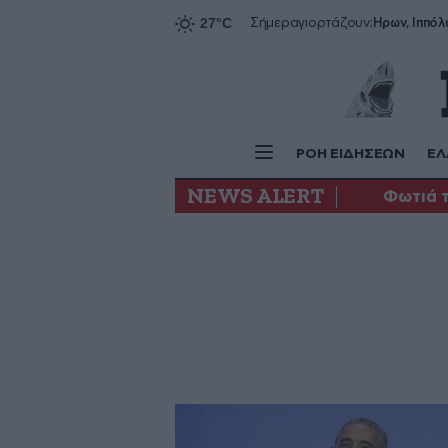
Ήρων, Ιππόλ
Σήμερα
γιορτάζουν:
ΡΟΗ ΕΙΔΗΣΕΩΝ
ΕΛ
NEWS ALERT
Φωτιά τ