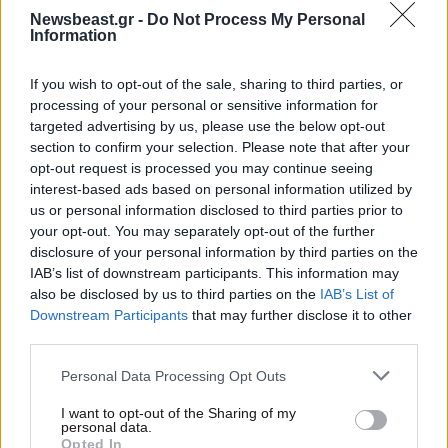
Newsbeast.gr -
Do Not Process My Personal
Information
If you wish to opt-out of the sale, sharing to third parties, or
processing of your personal or sensitive information for
targeted advertising by us, please use the below opt-out
section to confirm your selection. Please note that after your
opt-out request is processed you may continue seeing
interest-based ads based on personal information utilized by
us or personal information disclosed to third parties prior to
your opt-out. You may separately opt-out of the further
disclosure of your personal information by third parties on the
IAB’s list of downstream participants. This information may
27·01·2025 11:22
also be disclosed by us to third parties on the
IAB’s List of
Δάκρυσε ο Πύρρος Δήμας για τον Αρχιεπίσκοπο
Downstream Participants
that may further disclose it to other
Αναστάσιο: «Στεναχωριέμαι γιατί δεν ξέρω αν υπάρχει
third parties.
κάποιος που μπορεί να τον αντικαταστήσει»
Please note that this website/app uses one or more Google
Personal Data Processing Opt Outs
services and may gather and store information including but
not limited to your visit or usage behaviour. You may click to
I want to opt-out of the Sharing of my
personal data.
grant or deny consent to Google and its third-party tags to
Opted In