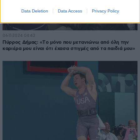
Data Deletion
Data Access
Privacy Policy
06·11·2024 04:42
Πύρρος Δήμας: «Tο μόνο που μετανιώνω από όλη την
καριέρα μου είναι ότι έχασα στιγμές από τα παιδιά μου»