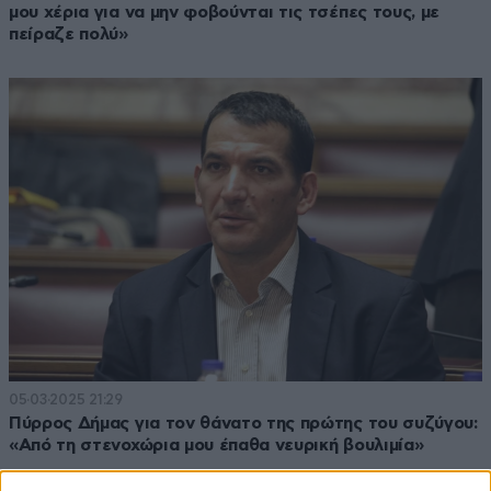
μου χέρια για να μην φοβούνται τις τσέπες τους, με
πείραζε πολύ»
05·03·2025 21:29
Πύρρος Δήμας για τον θάνατο της πρώτης του συζύγου:
«Από τη στενοχώρια μου έπαθα νευρική βουλιμία»