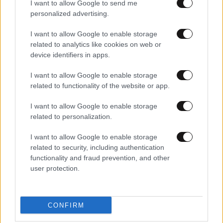
I want to allow Google to send me
personalized advertising.
I want to allow Google to enable storage
related to analytics like cookies on web or
device identifiers in apps.
I want to allow Google to enable storage
related to functionality of the website or app.
29·12·2024 18:00
Πύρρος Δήμας: «Στην Ελλάδα μας θεωρούν Αλβανούς
I want to allow Google to enable storage
και στην Αλβανία μας θεωρούν Έλληνες»
related to personalization.
I want to allow Google to enable storage
related to security, including authentication
functionality and fraud prevention, and other
user protection.
CONFIRM