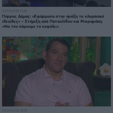
23·09·2025 11:36
Πύρρος Δήμας: «Εφάρμοσα στην πράξη το ολυμπιακό
ιδεώδες» – Στήριξη από Πατουλίδου και Μοιραράκη:
«Να του πάρουμε το κεφάλι;»
22·09·2025 21:15