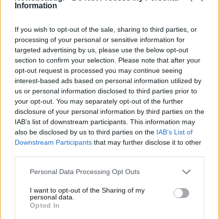
Information
If you wish to opt-out of the sale, sharing to third parties, or
processing of your personal or sensitive information for
targeted advertising by us, please use the below opt-out
section to confirm your selection. Please note that after your
opt-out request is processed you may continue seeing
interest-based ads based on personal information utilized by
us or personal information disclosed to third parties prior to
your opt-out. You may separately opt-out of the further
disclosure of your personal information by third parties on the
IAB’s list of downstream participants. This information may
also be disclosed by us to third parties on the
IAB’s List of
Downstream Participants
that may further disclose it to other
third parties.
07·06·2021 21:26
Please note that this website/app uses one or more Google
Personal Data Processing Opt Outs
Ξανά στην προεδρία της Επιτροπής του Παγκόσμιου
services and may gather and store information including but
Οργανισμού Τουρισμού για την Ευρώπη η Ελλάδα
not limited to your visit or usage behaviour. You may click to
I want to opt-out of the Sharing of my
personal data.
grant or deny consent to Google and its third-party tags to
Opted In
use your data for below specified purposes in below Google