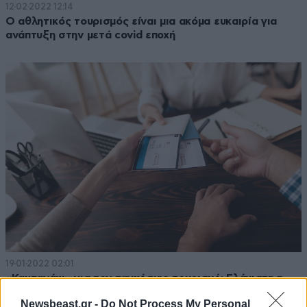
12·02·2022 12:14
Ο αθλητικός τουρισμός είναι μια ακόμα ευκαιρία για
ανάπτυξη στην μετά covid εποχή
19·01·2022 02:01
«Καμπανάκι» για τον παγκόσμιο τουρισμό: Ελάχιστη η
ανάκαμψη το 2021 – Απέχει πολύ από τα προ κορονοϊού
Newsbeast.gr -
Do Not Process My Personal
επίπεδα