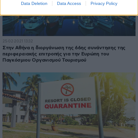
Data Deletion
Data Access
Privacy Policy
25·02·2021 13:32
Στην Αθήνα η διοργάνωση της 66ης συνάντησης της
περιφερειακής επιτροπής για την Ευρώπη του
Παγκόσμιου Οργανισμού Τουρισμού