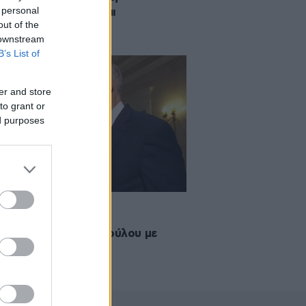
 personal
πιστήμιο Αθηνών και
out of the
τεχνείο
 downstream
B’s List of
er and store
to grant or
ed purposes
2011 17:08
φωνική επικοινωνία
ανδρέου-Διαμαντοπούλου με
ρά για τα ΑΕΙ