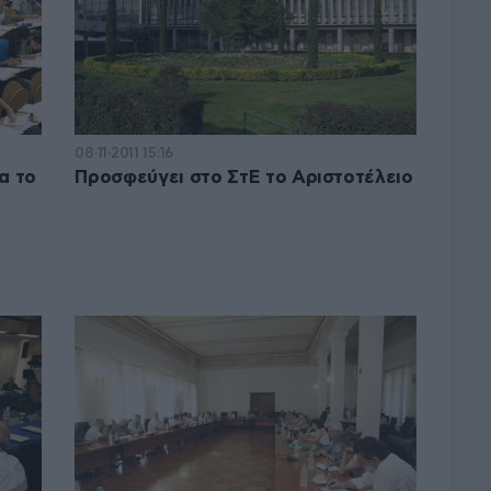
08·11·2011 15:16
α το
Προσφεύγει στο ΣτΕ το Αριστοτέλειο