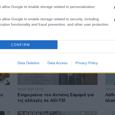
o allow Google to enable storage related to personalization.
24·08·2011 10:27
23·08·
Σε ψηφοφορία σήμερα το νομοσχέδιο
Στην
o allow Google to enable storage related to security, including
για την τριτοβάθμια εκπαίδευση
νομο
cation functionality and fraud prevention, and other user protection.
CONFIRM
Data Deletion
Data Access
Privacy Policy
06·07·2011 12:04
04·07·
ου
Ενημερώνει τον Αντώνη Σαμαρά για
Λάθο
τις αλλαγές σε ΑΕΙ-ΤΕΙ
πλαί