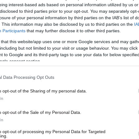
eing interest-based ads based on personal information utilized by us or
νόμου για την Παιδεία
Πανε
disclosed to third parties prior to your opt-out. You may separately opt-
Πολυ
losure of your personal information by third parties on the IAB’s list of
. This information may also be disclosed by us to third parties on the
IA
Participants
that may further disclose it to other third parties.
 that this website/app uses one or more Google services and may gath
including but not limited to your visit or usage behaviour. You may click 
 to Google and its third-party tags to use your data for below specifi
ogle consent section.
l Data Processing Opt Outs
o opt-out of the Sharing of my personal data.
24·08·2011 17:35
24·08·
In
Διαφαίνεται συμφωνία ΝΔ-ΠΑΣΟΚ
Τηλε
στο νομοσχέδιο για τα ΑΕΙ
Παπ
o opt-out of the Sale of my Personal Data.
Σαμα
In
to opt-out of processing my Personal Data for Targeted
ing.