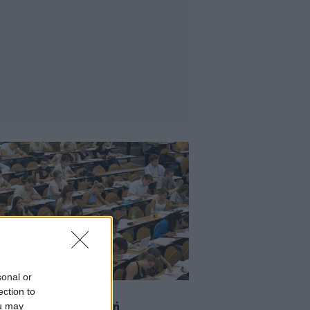
sonal or
ection to
2011 12:09
ou may
αλαν την εξεταστική