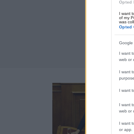
Opted 
I want t
of my P
was col
Opted 
Google 
I want t
web or d
I want t
purpose
I want 
I want t
web or d
I want t
or app.