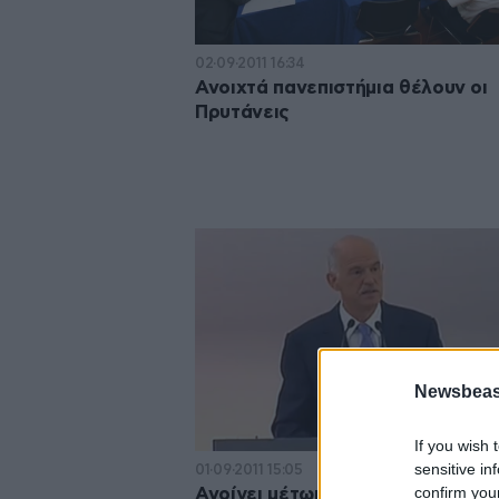
02·09·2011 16:34
Ανοιχτά πανεπιστήμια θέλουν οι
Πρυτάνεις
Newsbeast
If you wish 
sensitive in
01·09·2011 15:05
confirm you
Ανοίγει μέτωπα λίγο πριν τη ΔΕΘ