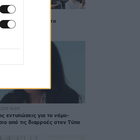
2011 11:40
 ολομέλεια σήμερα το
σχέδιο για τα ΑΕΙ
2011 16:20
ς εντυπώσεις για το νόμο-
σιο από τις διαρροές στον Τύπο