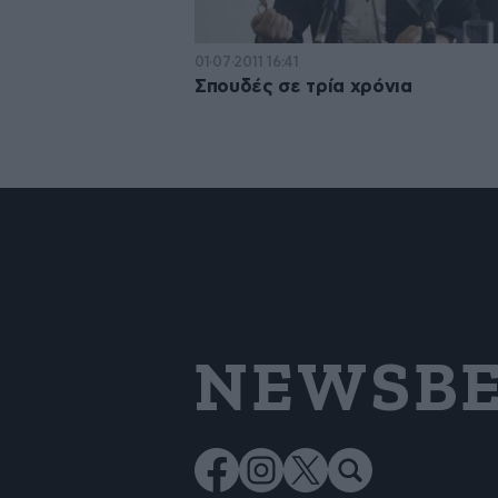
01·07·2011 16:41
Σπουδές σε τρία χρόνια
NEWSBE