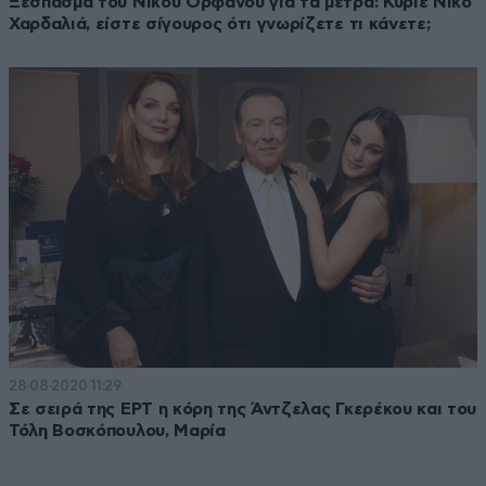
Ξέσπασμα του Νίκου Ορφανού για τα μέτρα: Κύριε Νίκο
Χαρδαλιά, είστε σίγουρος ότι γνωρίζετε τι κάνετε;
28·08·2020 11:29
Σε σειρά της ΕΡΤ η κόρη της Άντζελας Γκερέκου και του
Τόλη Βοσκόπουλου, Μαρία