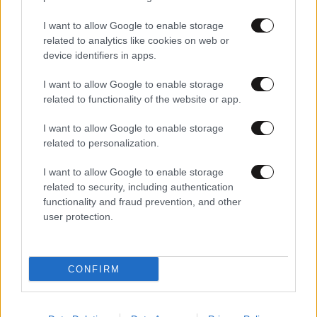
I want to allow Google to enable storage
related to analytics like cookies on web or
device identifiers in apps.
I want to allow Google to enable storage
related to functionality of the website or app.
27·07·2023 06:00
Νίκος Ορφανός για την τρανς ηθοποιό Φένια
I want to allow Google to enable storage
Αποστόλου που θα παίξει στην Επίδαυρο: Γιατί
related to personalization.
απαγορεύεται; Όποιος δυσαρεστείται, ας μην πάει
I want to allow Google to enable storage
related to security, including authentication
functionality and fraud prevention, and other
user protection.
CONFIRM