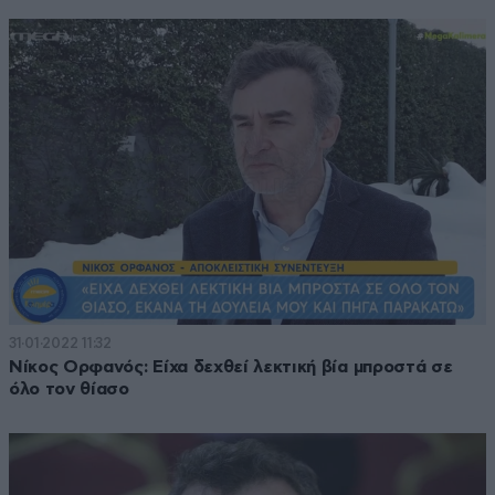
31·01·2022 11:32
Νίκος Ορφανός: Είχα δεχθεί λεκτική βία μπροστά σε
όλο τον θίασο