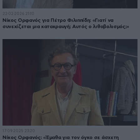
22·02·2026 21:10
Νίκος Ορφανός για Πέτρο Φιλιππίδη: «Γιατί να
συνεχίζεται μια κατακραυγή; Αυτός ο λιθοβολισμός;»
17·09·2025 23:20
Νίκος Ορφανός: «Έμαθα για τον όγκο σε άσχετη