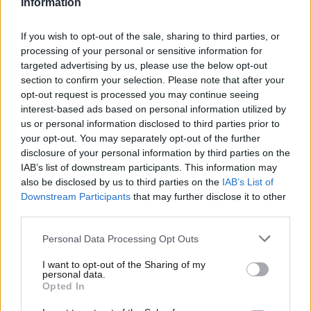
Information
If you wish to opt-out of the sale, sharing to third parties, or
processing of your personal or sensitive information for
targeted advertising by us, please use the below opt-out
section to confirm your selection. Please note that after your
opt-out request is processed you may continue seeing
interest-based ads based on personal information utilized by
us or personal information disclosed to third parties prior to
your opt-out. You may separately opt-out of the further
disclosure of your personal information by third parties on the
IAB’s list of downstream participants. This information may
13·02·2024 13:35
also be disclosed by us to third parties on the
IAB’s List of
Νίκος Ορφανός: Περιμένουμε το δεύτερο παιδάκι μας
Downstream Participants
that may further disclose it to other
και είναι κορίτσι
third parties.
Please note that this website/app uses one or more Google
Personal Data Processing Opt Outs
services and may gather and store information including but
not limited to your visit or usage behaviour. You may click to
I want to opt-out of the Sharing of my
personal data.
grant or deny consent to Google and its third-party tags to
Opted In
use your data for below specified purposes in below Google
consent section.