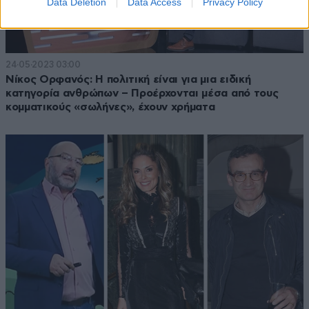
Data Deletion
Data Access
Privacy Policy
24·05·2023 03:00
Νίκος Ορφανός: Η πολιτική είναι για μια ειδική
κατηγορία ανθρώπων – Προέρχονται μέσα από τους
κομματικούς «σωλήνες», έχουν χρήματα